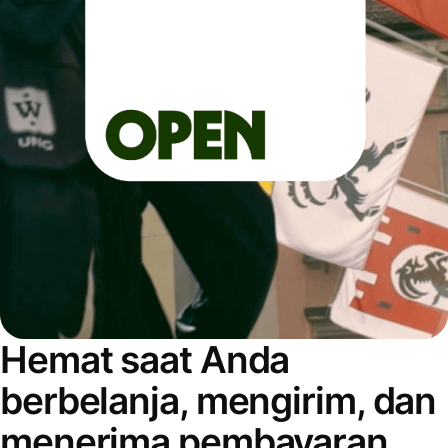
Hemat saat Anda
berbelanja, mengirim, dan
menerima pembayaran