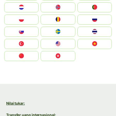
Nederland
Norge
Portugal
Polska
România
Россия
Slovensko
Ruoŧŧa
ไทย
Türkiye
United States
Vietnam
中国
中國香港特別行政區
Nilai tukar:
Transfer uang internasional: