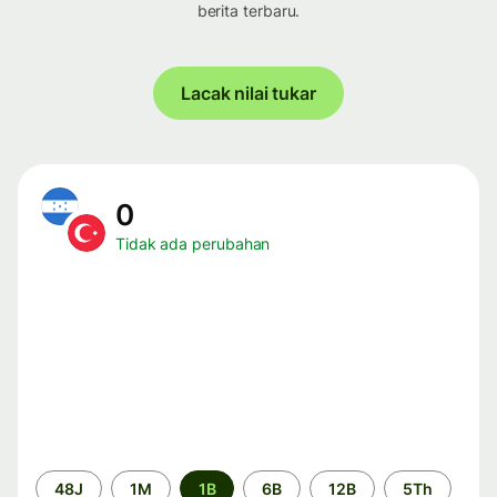
berita terbaru.
Lacak nilai tukar
0
Tidak ada perubahan
Periode
48J
1M
1B
6B
12B
5Th