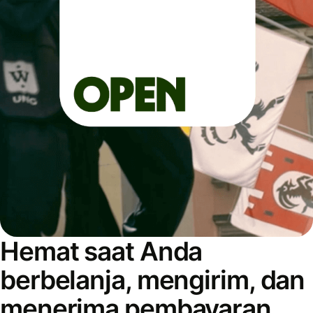
Hemat saat Anda
berbelanja, mengirim, dan
menerima pembayaran