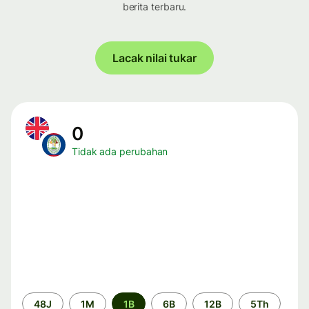
berita terbaru.
Lacak nilai tukar
0
Tidak ada perubahan
Periode
48J
1M
1B
6B
12B
5Th