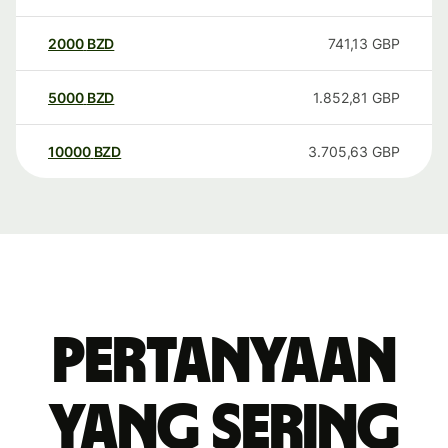
2000
BZD
741,13
GBP
5000
BZD
1.852,81
GBP
10000
BZD
3.705,63
GBP
Pertanyaan
yang sering