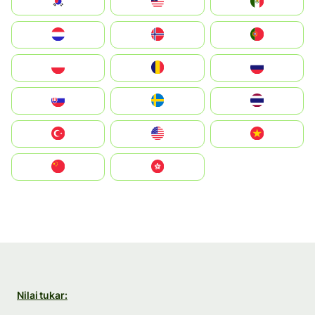
South Korea
Malay
Mexico
Nederland
Norge
Portugal
Polska
România
Россия
Slovensko
Ruoŧŧa
ไทย
Türkiye
United States
Vietnam
中国
中國香港特別行政區
Nilai tukar: