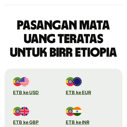
Pasangan mata
uang teratas
untuk birr Etiopia
ETB ke USD
ETB ke EUR
ETB ke GBP
ETB ke INR