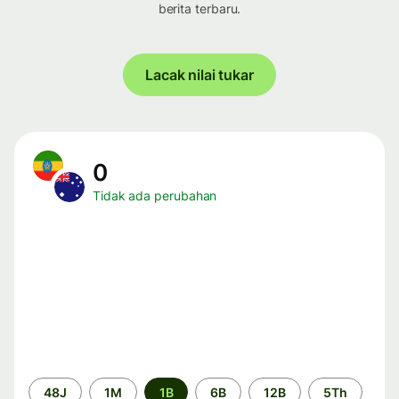
berita terbaru.
Lacak nilai tukar
0
Tidak ada perubahan
Periode
48J
1M
1B
6B
12B
5Th