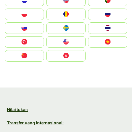
Nederland
Norge
Portugal
Polska
România
Россия
Slovensko
Ruoŧŧa
ไทย
Türkiye
United States
Vietnam
中国
中國香港特別行政區
Nilai tukar:
Transfer uang internasional: