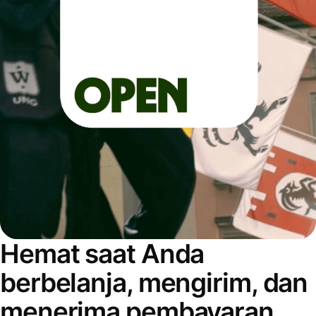
Hemat saat Anda
berbelanja, mengirim, dan
menerima pembayaran