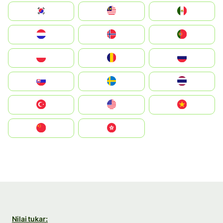
South Korea
Malay
Mexico
Nederland
Norge
Portugal
Polska
România
Россия
Slovensko
Ruoŧŧa
ไทย
Türkiye
United States
Vietnam
中国
中國香港特別行政區
Nilai tukar: