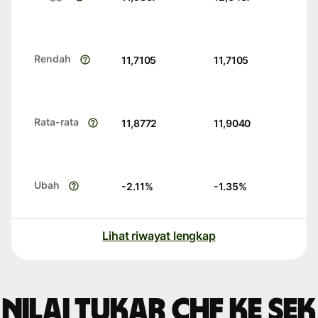
Rendah
11,7105
11,7105
Rata-rata
11,8772
11,9040
Ubah
-2.11
%
-1.35
%
Lihat riwayat lengkap
Nilai tukar CHF ke SEK