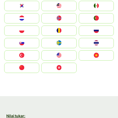
South Korea
Malay
Mexico
Nederland
Norge
Portugal
Polska
România
Россия
Slovensko
Ruoŧŧa
ไทย
Türkiye
United States
Vietnam
中国
中國香港特別行政區
Nilai tukar: