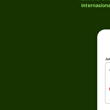
internasion
Ju