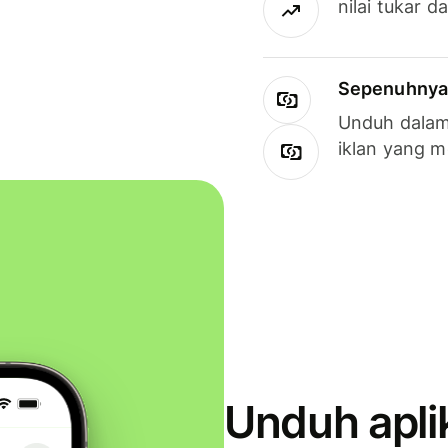
nilai tukar d
Sepenuhnya g
Unduh dalam 
iklan yang 
Unduh apli