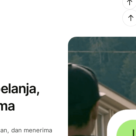
elanja,
ima
kan, dan menerima