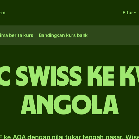
orm
Fitur
ima berita kurs
Bandingkan kurs bank
c Swiss ke
Angola
 ke AOA dengan nilai tukar tengah pasar. Wis