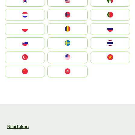
South Korea
Malay
Mexico
Nederland
Norge
Portugal
Polska
România
Россия
Slovensko
Ruoŧŧa
ไทย
Türkiye
United States
Vietnam
中国
中國香港特別行政區
Nilai tukar: