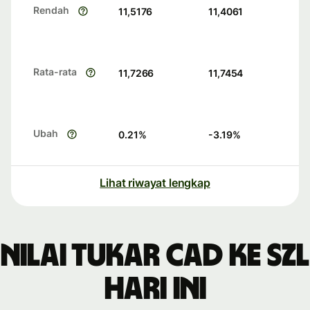
Rendah
11,5176
11,4061
Rata-rata
11,7266
11,7454
Ubah
0.21
%
-3.19
%
Lihat riwayat lengkap
Nilai tukar CAD ke SZL
hari ini