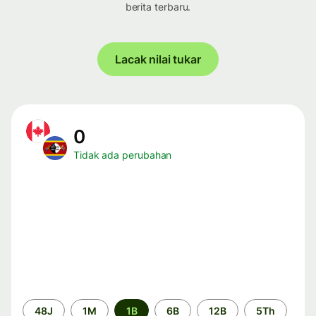
berita terbaru.
Lacak nilai tukar
0
Tidak ada perubahan
Periode
48J
1M
1B
6B
12B
5Th