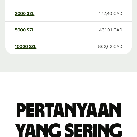
2000
SZL
172,40
CAD
5000
SZL
431,01
CAD
10000
SZL
862,02
CAD
Pertanyaan
yang sering