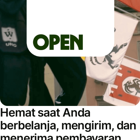
Hemat saat Anda
berbelanja, mengirim, dan
menerima pembayaran