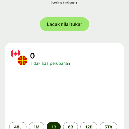
berita terbaru.
Lacak nilai tukar
0
Tidak ada perubahan
Periode
48J
1M
1B
6B
12B
5Th