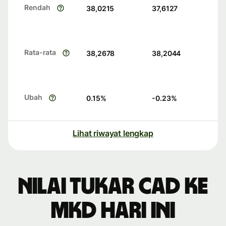
Rendah
38,0215
37,6127
Rata-rata
38,2678
38,2044
Ubah
0.15
%
-0.23
%
Lihat riwayat lengkap
Nilai tukar CAD ke
MKD hari ini