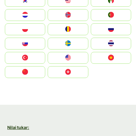
South Korea
Malay
Mexico
Nederland
Norge
Portugal
Polska
România
Россия
Slovensko
Ruoŧŧa
ไทย
Türkiye
United States
Vietnam
中国
中國香港特別行政區
Nilai tukar: