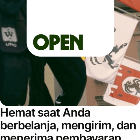
Hemat saat Anda
berbelanja, mengirim, dan
menerima pembayaran