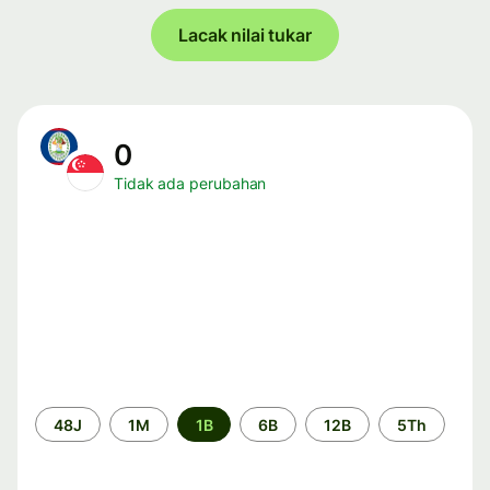
Lacak nilai tukar
0
Tidak ada perubahan
Periode
48J
1M
1B
6B
12B
5Th
waktu