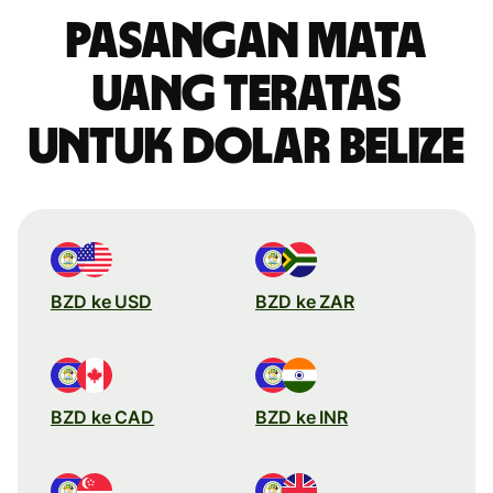
Pasangan mata
uang teratas
untuk dolar Belize
BZD ke USD
BZD ke ZAR
BZD ke CAD
BZD ke INR