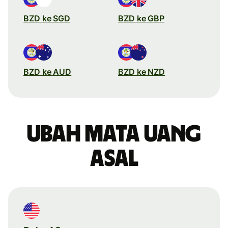
BZD ke SGD
BZD ke GBP
BZD ke AUD
BZD ke NZD
Ubah mata uang
asal