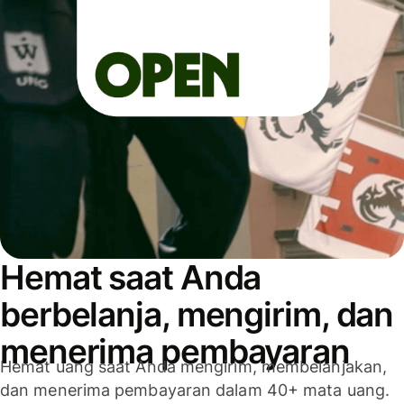
Hemat saat Anda
berbelanja, mengirim, dan
menerima pembayaran
Hemat uang saat Anda mengirim, membelanjakan,
dan menerima pembayaran dalam 40+ mata uang.