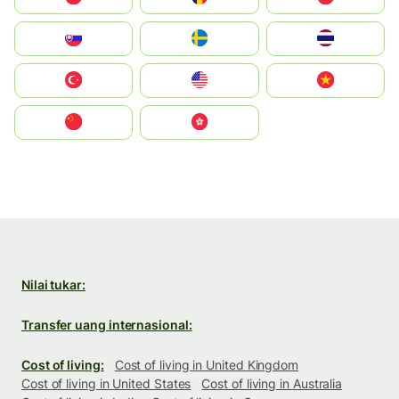
Slovensko
Ruoŧŧa
ไทย
Türkiye
United States
Vietnam
中国
中國香港特別行政區
Nilai tukar:
Transfer uang internasional:
Cost of living:
Cost of living in United Kingdom
Cost of living in United States
Cost of living in Australia