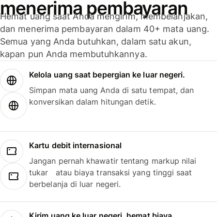
menerima pembayaran
Hemat uang saat Anda mengirim, membelanjakan,
dan menerima pembayaran dalam 40+ mata uang.
Semua yang Anda butuhkan, dalam satu akun,
kapan pun Anda membutuhkannya.
Kelola uang saat bepergian ke luar negeri.
Simpan mata uang Anda di satu tempat, dan
konversikan dalam hitungan detik.
Kartu debit internasional
Jangan pernah khawatir tentang markup nilai
tukar atau biaya transaksi yang tinggi saat
berbelanja di luar negeri.
Kirim uang ke luar negeri, hemat biaya