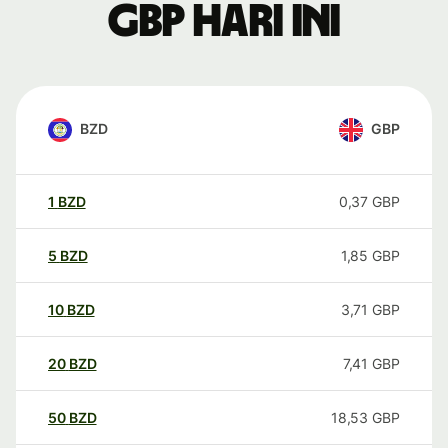
GBP hari ini
BZD
GBP
1
BZD
0,37
GBP
5
BZD
1,85
GBP
10
BZD
3,71
GBP
20
BZD
7,41
GBP
50
BZD
18,53
GBP