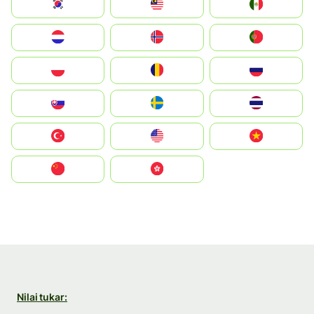
South Korea
Malay
Mexico
Nederland
Norge
Portugal
Polska
România
Россия
Slovensko
Ruoŧŧa
ไทย
Türkiye
United States
Vietnam
中国
中國香港特別行政區
Nilai tukar: