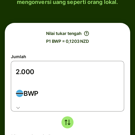
mengonversi uang seperti orang lokal.
Nilai tukar tengah
P1 BWP = 0,1203 NZD
Jumlah
BWP