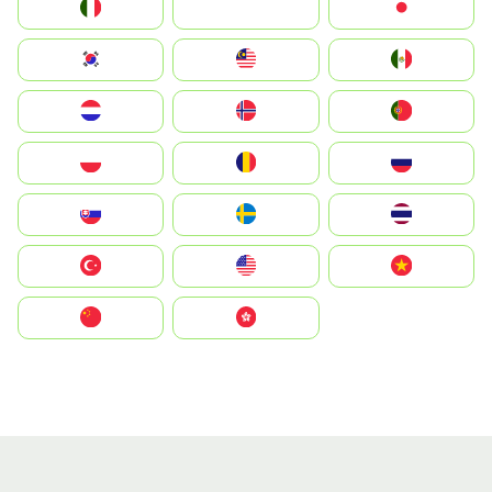
Italia
JA
Japan
South Korea
Malay
Mexico
Nederland
Norge
Portugal
Polska
România
Россия
Slovensko
Ruoŧŧa
ไทย
Türkiye
United States
Vietnam
中国
中國香港特別行政區