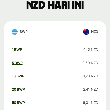
NZD hari ini
BWP
NZD
1
BWP
0,12
NZD
5
BWP
0,60
NZD
10
BWP
1,20
NZD
20
BWP
2,41
NZD
50
BWP
6,01
NZD