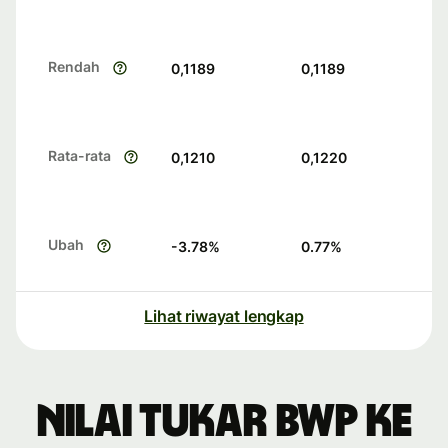
Rendah
0,1189
0,1189
Rata-rata
0,1210
0,1220
Ubah
-3.78
%
0.77
%
Lihat riwayat lengkap
Nilai tukar BWP ke