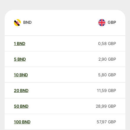
BND
GBP
1
BND
0,58
GBP
5
BND
2,90
GBP
10
BND
5,80
GBP
20
BND
11,59
GBP
50
BND
28,99
GBP
100
BND
57,97
GBP