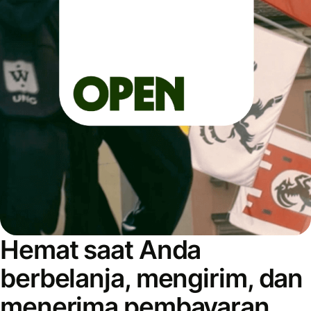
Hemat saat Anda
berbelanja, mengirim, dan
menerima pembayaran