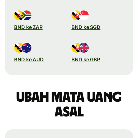
BND ke ZAR
BND ke SGD
BND ke AUD
BND ke GBP
Ubah mata uang
asal