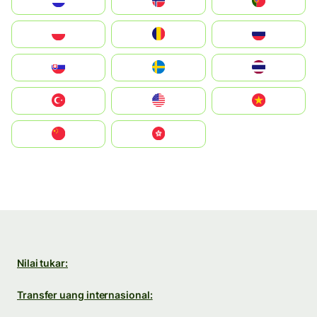
Nederland
Norge
Portugal
Polska
România
Россия
Slovensko
Ruoŧŧa
ไทย
Türkiye
United States
Vietnam
中国
中國香港特別行政區
Nilai tukar:
Transfer uang internasional: