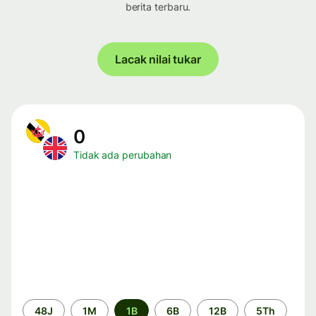
berita terbaru.
Lacak nilai tukar
0
Tidak ada perubahan
Periode
48J
1M
1B
6B
12B
5Th