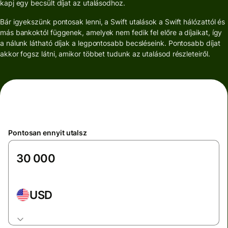
kapj egy becsült díjat az utalásodhoz.
Bár igyekszünk pontosak lenni, a Swift utalások a Swift hálózattól és
más bankoktól függenek, amelyek nem fedik fel előre a díjaikat, így
a nálunk látható díjak a legpontosabb becsléseink. Pontosabb díjat
akkor fogsz látni, amikor többet tudunk az utalásod részleteiről.
Pontosan ennyit utalsz
USD