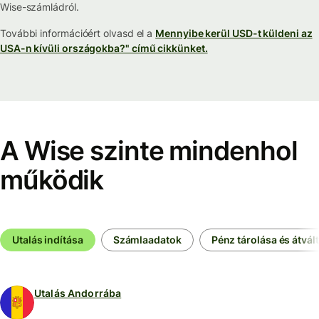
Wise-számládról.
További információért olvasd el a
Mennyibe kerül USD-t küldeni az
USA-n kívüli országokba?" című cikkünket.
A Wise szinte mindenhol
működik
Utalás indítása
Számlaadatok
Pénz tárolása és átvál
Utalás Andorrába