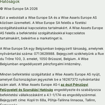
Hatóságok
© Wise Europe SA 2026
Ezt a weboldalt a Wise Europe SA és a Wise Assets Europe AS
közösen üzemelteti. A Wise Europe SA felelős a fizetési
szolgáltatásokkal kapcsolatos tartalmakért. A Wise Assets Europe
AS felelős a befektetési szolgáltatásokkal kapcsolatos
tartalmakért, beleértve a marketinget is.
A Wise Europe SA egy Belgiumban bejegyzett társaság, amelynek
nyilvántartási száma: 0713629988. Bejegyzett székhelyünk a Rue
du Trône 100, 3. emelet, 1050 Brüsszel, Belgium. A Wise
Belgiumban engedélyezett pénzforgalmi intézmény.
Minden befektetési szolgáltatást a Wise Assets Europe AS nyújt,
amelyet Észtországban jegyeztek be a 16267372 nyilvántartási
szám alatt. A Wise Assets Europe AS-t
az észt Pénzügyi
Felügyeleti és Szanálási Hatóság
engedélyezte és szabályozza
befektetési vállalkozásként a 4.1-1/174-es engedélyszámmal.
Bejegyzett címe: Kopli tn 68a, Põhja-Tallinna linnaosa, Tallinn,