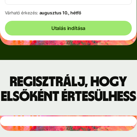
Várható érkezés:
augusztus 10., hétfő
Utalás indítása
Regisztrálj, hogy
elsőként értesülhess