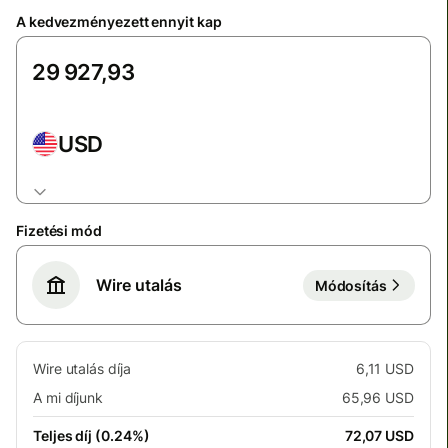
A kedvezményezett ennyit kap
USD
Fizetési mód
Wire utalás
Módosítás
Wire utalás díja
6,11 USD
A mi díjunk
65,96 USD
Teljes díj (0.24%)
72,07 USD