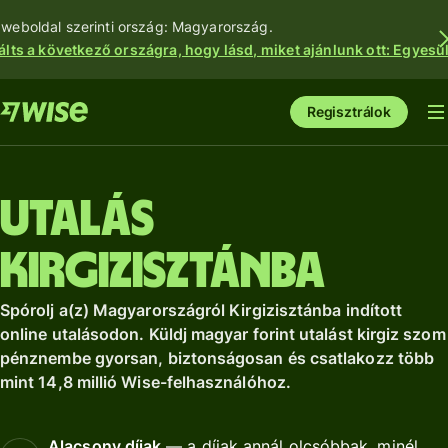
 weboldal szerinti ország: Magyarország.
álts a következő országra, hogy lásd, miket ajánlunk ott: Egyesül
Regisztrálok
Utalás
Kirgizisztánba
Spórolj a(z) Magyarországról Kirgizisztánba indított
online utalásodon. Küldj magyar forint utalást kirgiz szom
pénznembe gyorsan, biztonságosan és csatlakozz több
mint 14,8 millió Wise-felhasználóhoz.
Alacsony díjak
— a díjak annál olcsóbbak, minél