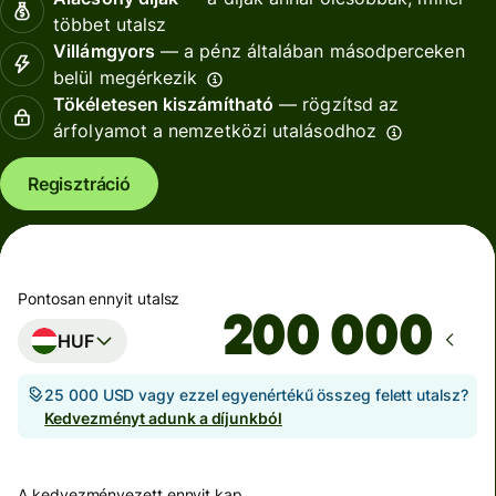
többet utalsz
Villámgyors
— a pénz általában másodperceken
belül megérkezik
Tökéletesen kiszámítható
— rögzítsd az
árfolyamot a nemzetközi utalásodhoz
Regisztráció
Pontosan ennyit utalsz
HUF
25 000 USD vagy ezzel egyenértékű összeg felett utalsz?
Kedvezményt adunk a díjunkból
A kedvezményezett ennyit kap