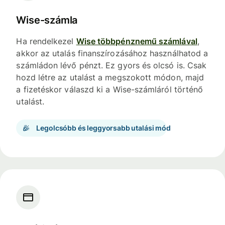
Wise-számla
Ha rendelkezel
Wise többpénznemű számlával
,
akkor az utalás finanszírozásához használhatod a
számládon lévő pénzt. Ez gyors és olcsó is. Csak
hozd létre az utalást a megszokott módon, majd
a fizetéskor válaszd ki a Wise-számláról történő
utalást.
Legolcsóbb és leggyorsabb utalási mód