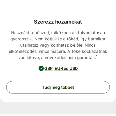
Szerezz hozamokat
Használd a pénzed, miközben az folyamatosan
gyarapszik. Nem kötjük le a tőkéd, így bármikor
utalhatsz vagy költhetsz belőle. Nincs
elköteleződés, nincs macera. A tőke kockázatnak
1
van kitéve, a növekedés nem garantált.
GBP, EUR és USD
Tudj meg többet