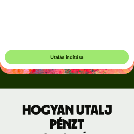
elterjedt pénznemek esetében és átmenetileg, amikor a
piacok nagyon változékonyak. Mindig világosan látni
fogod, hogy mikor alkalmazunk dinamikusan képzett
díjakat. A pénznemekre vonatkozó költségeket 60
másodpercenként ellenőrizzük, így mindig pontosan
annyit fizetsz, amennyit szükséges.
Utalás indítása
Hogyan utalj
pénzt