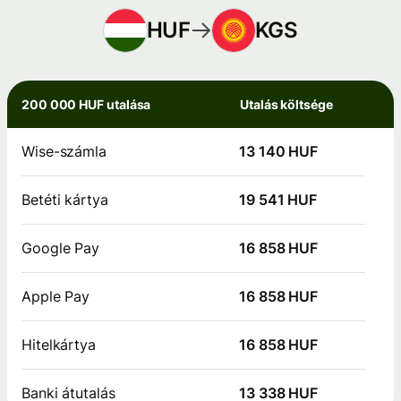
HUF
KGS
200 000 HUF utalása
Utalás költsége
Wise-számla
13 140 HUF
Betéti kártya
19 541 HUF
Google Pay
16 858 HUF
Apple Pay
16 858 HUF
Hitelkártya
16 858 HUF
Banki átutalás
13 338 HUF