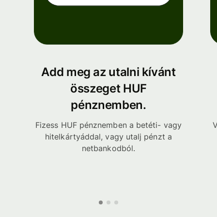
Add meg az utalni kívánt
összeget HUF
pénznemben.
Fizess HUF pénznemben a betéti- vagy
V
hitelkártyáddal, vagy utalj pénzt a
netbankodból.