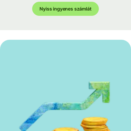
Nyiss ingyenes számlát