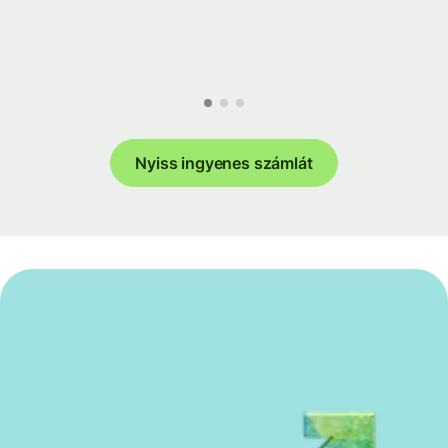
Nyiss ingyenes számlát