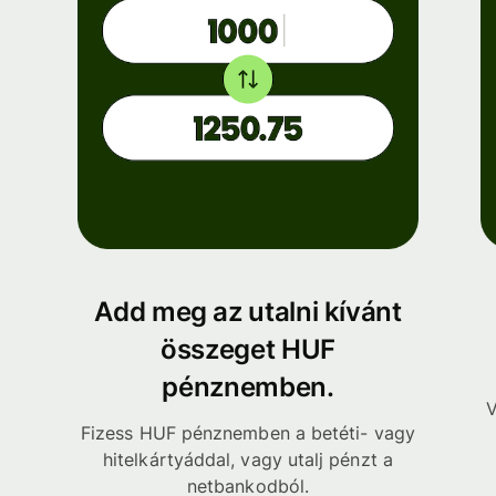
Add meg az utalni kívánt
összeget HUF
pénznemben.
V
Fizess HUF pénznemben a betéti- vagy
hitelkártyáddal, vagy utalj pénzt a
netbankodból.