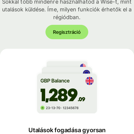
Sokkal több mindenre használhatod a Wise-t, mint
utalások küldése. Íme, milyen funkciók érhetők el a
régiódban.
Regisztráció
Utalások fogadása gyorsan