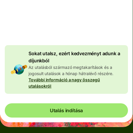
Teljes díj
100 640 HUF
HUF pénznemben megadva
3 979 HUF
volumenkedvezmény
Sokat utalsz, ezért kedvezményt adunk a
díjunkból
Az utalásból származó megtakarítások és a
jogosult utalások a hónap hátralévő részére.
További információ a nagy összegű
utalásokról
Utalás indítása