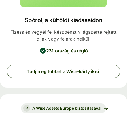
Spórolj a külföldi kiadásaidon
Fizess és vegyél fel készpénzt világszerte rejtett
díjak vagy felárak nélkül.
231 ország és régió
Tudj meg többet a Wise-kártyákról
A Wise Assets Europe biztosításával