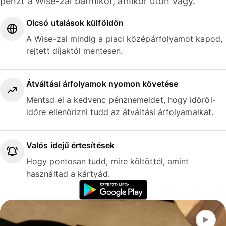
pénzt a Wise-zal bármikor, amikor úton vagy.
Olcsó utalások külföldön
A Wise-zal mindig a piaci középárfolyamot kapod,
rejtett díjaktól mentesen.
Átváltási árfolyamok nyomon követése
Mentsd el a kedvenc pénznemeidet, hogy időről-
időre ellenőrizni tudd az átváltási árfolyamaikat.
Valós idejű értesítések
Hogy pontosan tudd, mire költöttél, amint
használtad a kártyád.