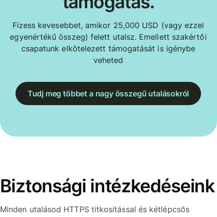
támogatás.
Fizess kevesebbet, amikor 25,000 USD (vagy ezzel
egyenértékű összeg) felett utalsz. Emellett szakértői
csapatunk elkötelezett támogatását is igénybe
veheted
Tudj meg többet a nagy összegű utalásokról
Biztonsági intézkedéseink
Minden utalásod HTTPS titkosítással és kétlépcsős