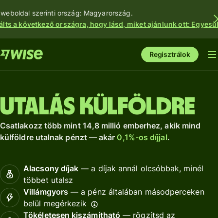
 weboldal szerinti ország: Magyarország.
álts a következő országra, hogy lásd, miket ajánlunk ott: Egyesül
Regisztrálok
Utalás külföldre
Csatlakozz több mint 14,8 millió emberhez, akik mind
külföldre utalnak pénzt — akár
0,1%-os díjjal
.
Alacsony díjak
— a díjak annál olcsóbbak, minél
többet utalsz
Villámgyors
— a pénz általában másodperceken
belül megérkezik
Tökéletesen kiszámítható
— rögzítsd az