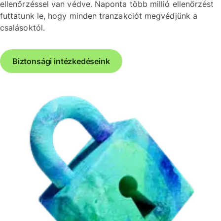
ellenőrzéssel van védve. Naponta több millió ellenőrzést
futtatunk le, hogy minden tranzakciót megvédjünk a
csalásoktól.
Biztonsági intézkedéseink