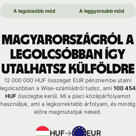
A legolcsóbb mód
A leggyorsabb mód
Magyarországról a
legolcsóbban így
utalhatsz külföldre
12 000 000 HUF összeget EUR pénznembe utalni
legolcsóbban a Wise-számládról tudsz, ami
100 454
HUF
összegbe kerül. Mi a piaci középárfolyamot
használjuk, ami a legkorrektebb árfolyam, és mindig
előre megmutatjuk neked.
HUF
EUR