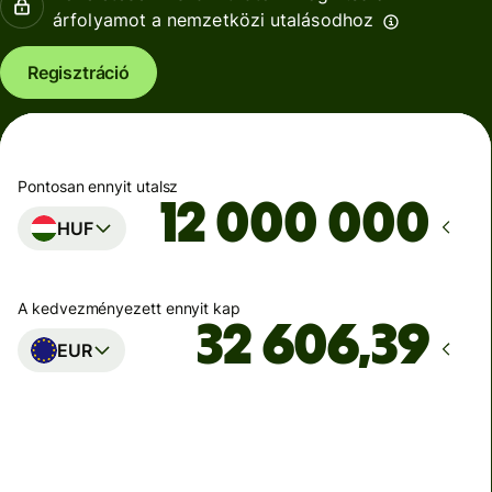
árfolyamot a nemzetközi utalásodhoz
Regisztráció
Pontosan ennyit utalsz
HUF
A kedvezményezett ennyit kap
EUR
Ekkor érkezik meg
Ma - másodpercek alatt