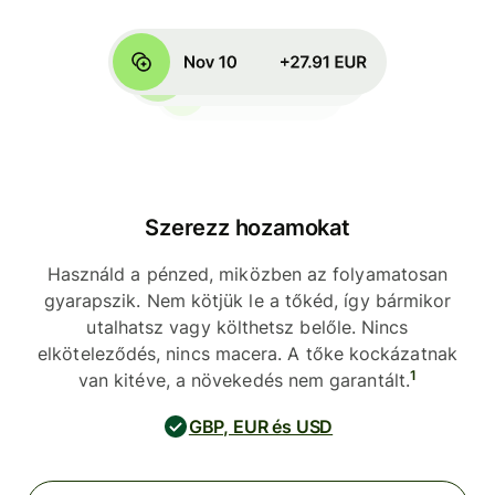
Szerezz hozamokat
Használd a pénzed, miközben az folyamatosan
gyarapszik. Nem kötjük le a tőkéd, így bármikor
utalhatsz vagy költhetsz belőle. Nincs
elköteleződés, nincs macera. A tőke kockázatnak
1
van kitéve, a növekedés nem garantált.
GBP, EUR és USD