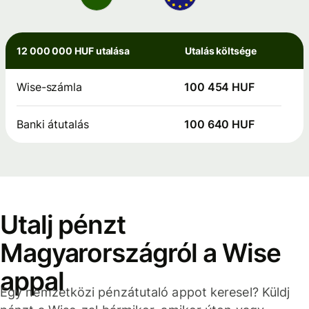
12 000 000 HUF utalása
Utalás költsége
Wise-számla
100 454 HUF
Banki átutalás
100 640 HUF
Utalj pénzt
Magyarországról a Wise
appal
Egy nemzetközi pénzátutaló appot keresel? Küldj