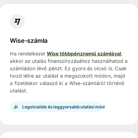
Wise-számla
Ha rendelkezel
Wise többpénznemű számlával
,
akkor az utalás finanszírozásához használhatod a
számládon lévő pénzt. Ez gyors és olcsó is. Csak
hozd létre az utalást a megszokott módon, majd
a fizetéskor válaszd ki a Wise-számláról történő
utalást.
Legolcsóbb és leggyorsabb utalási mód