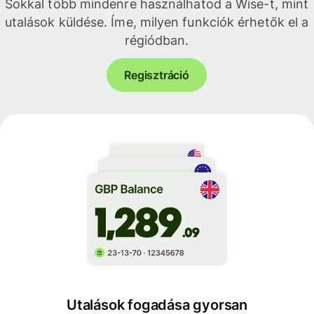
Sokkal több mindenre használhatod a Wise-t, mint
utalások küldése. Íme, milyen funkciók érhetők el a
régiódban.
Regisztráció
Utalások fogadása gyorsan