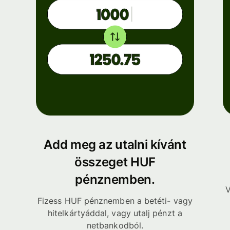
Add meg az utalni kívánt
összeget HUF
pénznemben.
V
Fizess HUF pénznemben a betéti- vagy
hitelkártyáddal, vagy utalj pénzt a
netbankodból.