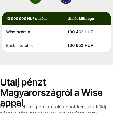
12 000 000 HUF utalása
Utalás költsége
Wise-számla
100 463 HUF
Banki átutalás
100 650 HUF
Utalj pénzt
Magyarországról a Wise
appal
Egy nemzetközi pénzátutaló appot keresel? Küldj