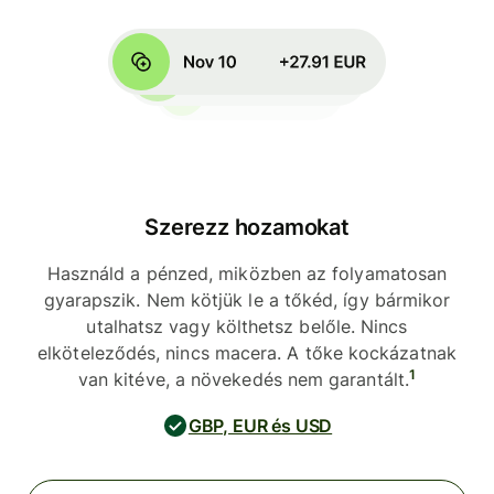
Szerezz hozamokat
Használd a pénzed, miközben az folyamatosan
gyarapszik. Nem kötjük le a tőkéd, így bármikor
utalhatsz vagy költhetsz belőle. Nincs
elköteleződés, nincs macera. A tőke kockázatnak
1
van kitéve, a növekedés nem garantált.
GBP, EUR és USD