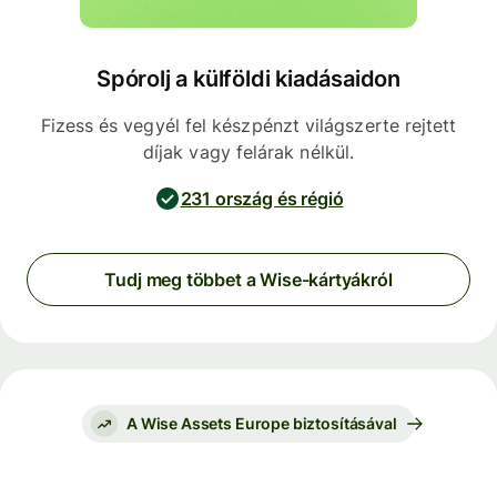
Spórolj a külföldi kiadásaidon
Fizess és vegyél fel készpénzt világszerte rejtett
díjak vagy felárak nélkül.
231 ország és régió
Tudj meg többet a Wise-kártyákról
A Wise Assets Europe biztosításával