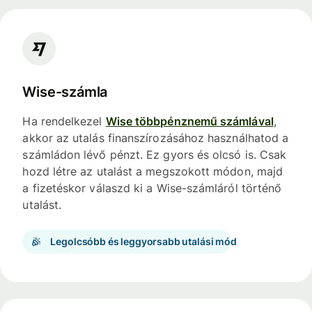
Wise-számla
Ha rendelkezel
Wise többpénznemű számlával
,
akkor az utalás finanszírozásához használhatod a
számládon lévő pénzt. Ez gyors és olcsó is. Csak
hozd létre az utalást a megszokott módon, majd
a fizetéskor válaszd ki a Wise-számláról történő
utalást.
Legolcsóbb és leggyorsabb utalási mód