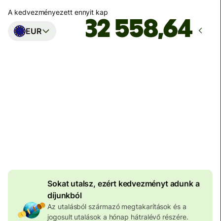
A kedvezményezett ennyit kap
EUR
Ekkor érkezik meg
Ma - másodpercek alatt
Teljes díj
100 650 HUF
HUF pénznemben megadva
3 969 HUF
volumenkedvezmény
Sokat utalsz, ezért kedvezményt adunk a
díjunkból
Az utalásból származó megtakarítások és a
jogosult utalások a hónap hátralévő részére.