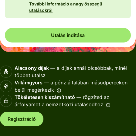
További információ a nagy összegű
utalásokról
Utalás indítása
Alacsony díjak
— a díjak annál olcsóbbak, minél
többet utalsz
Villámgyors
— a pénz általában másodperceken
belül megérkezik
Tökéletesen kiszámítható
— rögzítsd az
árfolyamot a nemzetközi utalásodhoz
Regisztráció