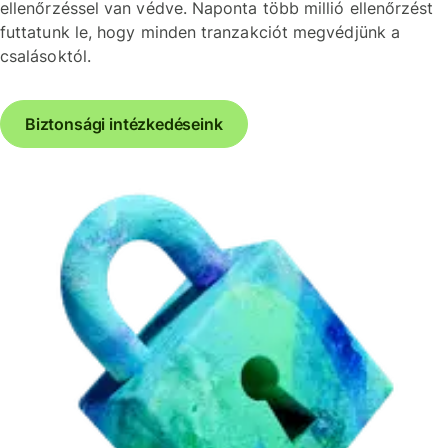
ellenőrzéssel van védve. Naponta több millió ellenőrzést
futtatunk le, hogy minden tranzakciót megvédjünk a
csalásoktól.
Biztonsági intézkedéseink