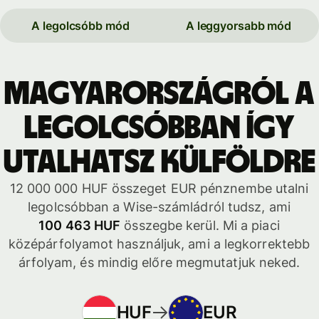
A legolcsóbb mód
A leggyorsabb mód
Magyarországról a
legolcsóbban így
utalhatsz külföldre
12 000 000 HUF összeget EUR pénznembe utalni
legolcsóbban a Wise-számládról tudsz, ami
100 463 HUF
összegbe kerül. Mi a piaci
középárfolyamot használjuk, ami a legkorrektebb
árfolyam, és mindig előre megmutatjuk neked.
HUF
EUR