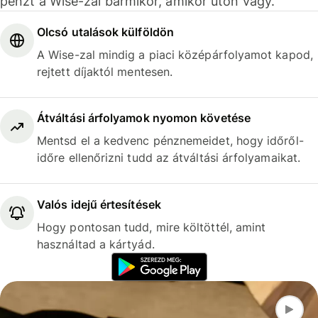
pénzt a Wise-zal bármikor, amikor úton vagy.
Olcsó utalások külföldön
A Wise-zal mindig a piaci középárfolyamot kapod,
rejtett díjaktól mentesen.
Átváltási árfolyamok nyomon követése
Mentsd el a kedvenc pénznemeidet, hogy időről-
időre ellenőrizni tudd az átváltási árfolyamaikat.
Valós idejű értesítések
Hogy pontosan tudd, mire költöttél, amint
használtad a kártyád.