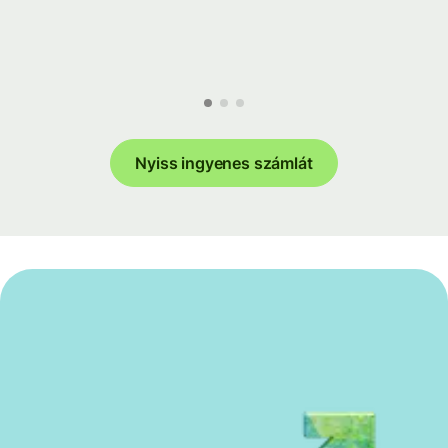
Nyiss ingyenes számlát