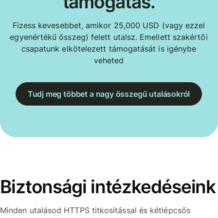
támogatás.
Fizess kevesebbet, amikor 25,000 USD (vagy ezzel
egyenértékű összeg) felett utalsz. Emellett szakértői
csapatunk elkötelezett támogatását is igénybe
veheted
Tudj meg többet a nagy összegű utalásokról
Biztonsági intézkedéseink
Minden utalásod HTTPS titkosítással és kétlépcsős