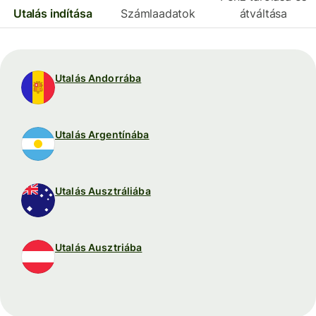
Utalás indítása
Számlaadatok
átváltása
Utalás Andorrába
Utalás Argentínába
Utalás Ausztráliába
Utalás Ausztriába