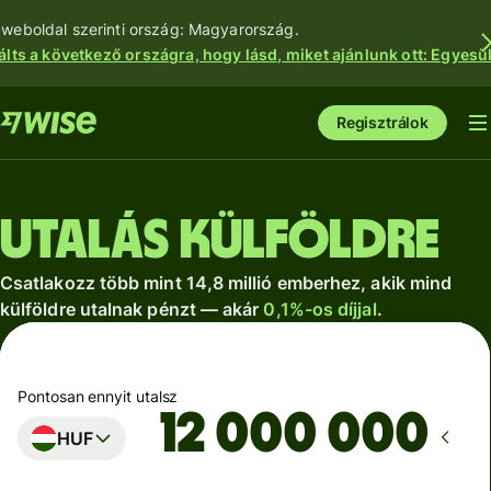
 weboldal szerinti ország: Magyarország.
álts a következő országra, hogy lásd, miket ajánlunk ott: Egyesül
Regisztrálok
Utalás külföldre
Csatlakozz több mint 14,8 millió emberhez, akik mind
külföldre utalnak pénzt — akár
0,1%-os díjjal
.
Pontosan ennyit utalsz
HUF