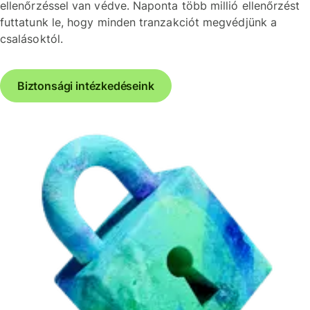
ellenőrzéssel van védve. Naponta több millió ellenőrzést
futtatunk le, hogy minden tranzakciót megvédjünk a
csalásoktól.
Biztonsági intézkedéseink