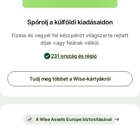
Spórolj a külföldi kiadásaidon
Fizess és vegyél fel készpénzt világszerte rejtett
díjak vagy felárak nélkül.
231 ország és régió
Tudj meg többet a Wise-kártyákról
A Wise Assets Europe biztosításával