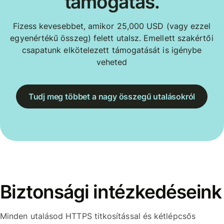
támogatás.
Fizess kevesebbet, amikor 25,000 USD (vagy ezzel
egyenértékű összeg) felett utalsz. Emellett szakértői
csapatunk elkötelezett támogatását is igénybe
veheted
Tudj meg többet a nagy összegű utalásokról
Biztonsági intézkedéseink
Minden utalásod HTTPS titkosítással és kétlépcsős