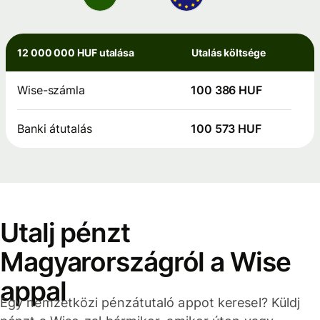
12 000 000 HUF utalása
Utalás költsége
Wise-számla
100 386 HUF
Banki átutalás
100 573 HUF
Utalj pénzt
Magyarországról a Wise
appal
Egy nemzetközi pénzátutaló appot keresel? Küldj