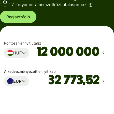
árfolyamot a nemzetközi utalásodhoz
Regisztráció
Pontosan ennyit utalsz
HUF
A kedvezményezett ennyit kap
EUR
Ekkor érkezik meg
Ma - másodpercek alatt