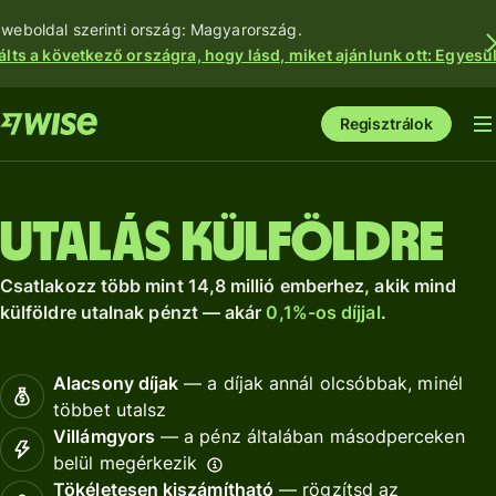
 weboldal szerinti ország: Magyarország.
álts a következő országra, hogy lásd, miket ajánlunk ott: Egyesül
Regisztrálok
Utalás külföldre
Csatlakozz több mint 14,8 millió emberhez, akik mind
külföldre utalnak pénzt — akár
0,1%-os díjjal
.
Alacsony díjak
— a díjak annál olcsóbbak, minél
többet utalsz
Villámgyors
— a pénz általában másodperceken
belül megérkezik
Tökéletesen kiszámítható
— rögzítsd az