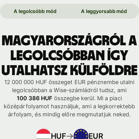
A legolcsóbb mód
A leggyorsabb mód
Magyarországról a
legolcsóbban így
utalhatsz külföldre
12 000 000 HUF összeget EUR pénznembe utalni
legolcsóbban a Wise-számládról tudsz, ami
100 386 HUF
összegbe kerül. Mi a piaci
középárfolyamot használjuk, ami a legkorrektebb
árfolyam, és mindig előre megmutatjuk neked.
HUF
EUR