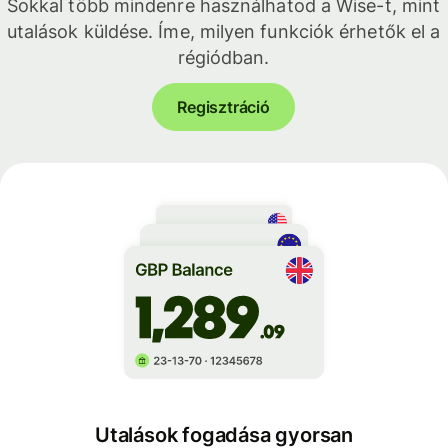
Sokkal több mindenre használhatod a Wise-t, mint
utalások küldése. Íme, milyen funkciók érhetők el a
régiódban.
Regisztráció
Utalások fogadása gyorsan