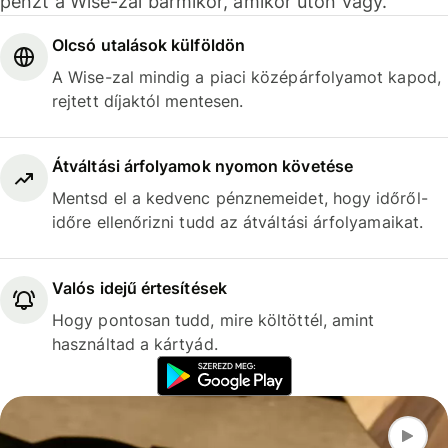
pénzt a Wise-zal bármikor, amikor úton vagy.
Olcsó utalások külföldön
A Wise-zal mindig a piaci középárfolyamot kapod,
rejtett díjaktól mentesen.
Átváltási árfolyamok nyomon követése
Mentsd el a kedvenc pénznemeidet, hogy időről-
időre ellenőrizni tudd az átváltási árfolyamaikat.
Valós idejű értesítések
Hogy pontosan tudd, mire költöttél, amint
használtad a kártyád.