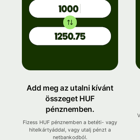
Add meg az utalni kívánt
összeget HUF
pénznemben.
V
Fizess HUF pénznemben a betéti- vagy
hitelkártyáddal, vagy utalj pénzt a
netbankodból.