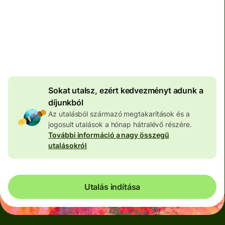
Teljes díj
100 573 HUF
HUF pénznemben megadva
4 046 HUF
volumenkedvezmény
Sokat utalsz, ezért kedvezményt adunk a
díjunkból
Az utalásból származó megtakarítások és a
jogosult utalások a hónap hátralévő részére.
További információ a nagy összegű
utalásokról
Utalás indítása