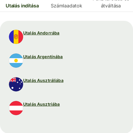
Utalás indítása
Számlaadatok
átváltása
Utalás Andorrába
Utalás Argentínába
Utalás Ausztráliába
Utalás Ausztriába