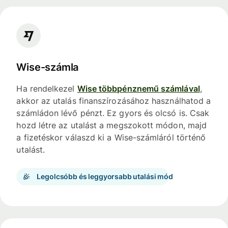
Wise-számla
Ha rendelkezel
Wise többpénznemű számlával
,
akkor az utalás finanszírozásához használhatod a
számládon lévő pénzt. Ez gyors és olcsó is. Csak
hozd létre az utalást a megszokott módon, majd
a fizetéskor válaszd ki a Wise-számláról történő
utalást.
Legolcsóbb és leggyorsabb utalási mód