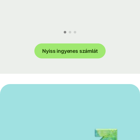
Nyiss ingyenes számlát