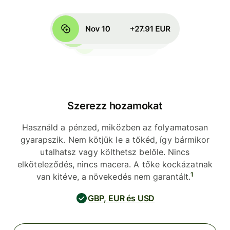
Szerezz hozamokat
Használd a pénzed, miközben az folyamatosan
gyarapszik. Nem kötjük le a tőkéd, így bármikor
utalhatsz vagy költhetsz belőle. Nincs
elköteleződés, nincs macera. A tőke kockázatnak
1
van kitéve, a növekedés nem garantált.
GBP, EUR és USD