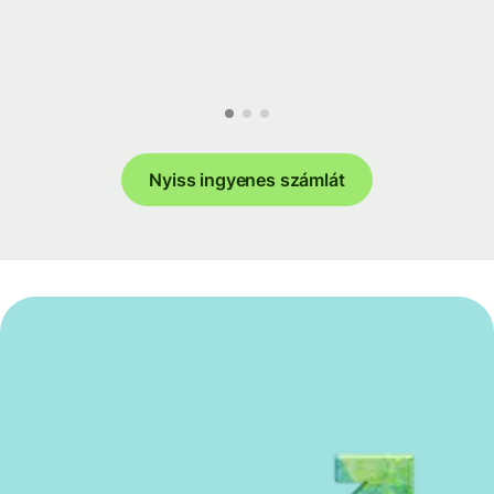
Nyiss ingyenes számlát