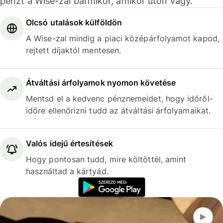
pénzt a Wise-zal bármikor, amikor úton vagy.
Olcsó utalások külföldön
A Wise-zal mindig a piaci középárfolyamot kapod,
rejtett díjaktól mentesen.
Átváltási árfolyamok nyomon követése
Mentsd el a kedvenc pénznemeidet, hogy időről-
időre ellenőrizni tudd az átváltási árfolyamaikat.
Valós idejű értesítések
Hogy pontosan tudd, mire költöttél, amint
használtad a kártyád.