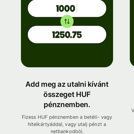
Add meg az utalni kívánt
összeget HUF
pénznemben.
V
Fizess HUF pénznemben a betéti- vagy
hitelkártyáddal, vagy utalj pénzt a
netbankodból.