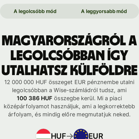
A legolcsóbb mód
A leggyorsabb mód
Magyarországról a
legolcsóbban így
utalhatsz külföldre
12 000 000 HUF összeget EUR pénznembe utalni
legolcsóbban a Wise-számládról tudsz, ami
100 386 HUF
összegbe kerül. Mi a piaci
középárfolyamot használjuk, ami a legkorrektebb
árfolyam, és mindig előre megmutatjuk neked.
HUF
EUR