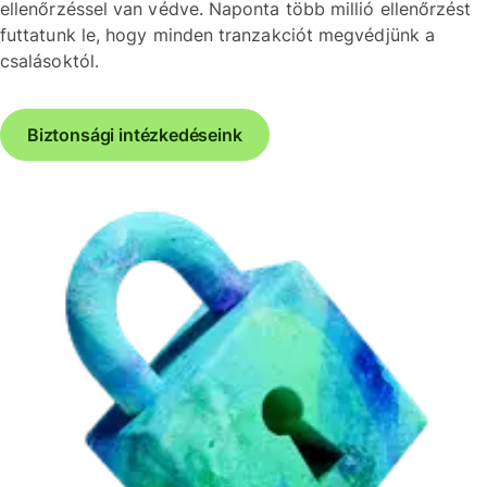
ellenőrzéssel van védve. Naponta több millió ellenőrzést
futtatunk le, hogy minden tranzakciót megvédjünk a
csalásoktól.
Biztonsági intézkedéseink