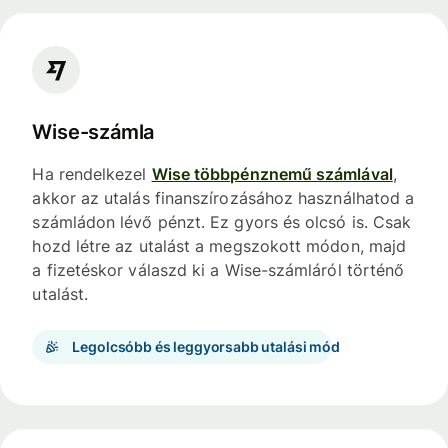
Wise-számla
Ha rendelkezel
Wise többpénznemű számlával
,
akkor az utalás finanszírozásához használhatod a
számládon lévő pénzt. Ez gyors és olcsó is. Csak
hozd létre az utalást a megszokott módon, majd
a fizetéskor válaszd ki a Wise-számláról történő
utalást.
Legolcsóbb és leggyorsabb utalási mód