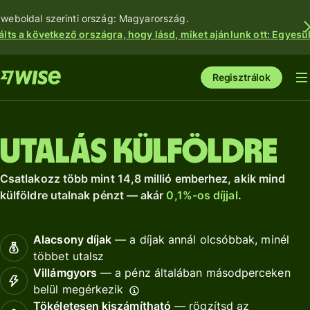
 weboldal szerinti ország: Magyarország.
álts a következő országra, hogy lásd, miket ajánlunk ott: Egyesül
Regisztrálok
Utalás külföldre
Csatlakozz több mint 14,8 millió emberhez, akik mind
külföldre utalnak pénzt — akár
0,1%-os díjjal
.
Alacsony díjak
— a díjak annál olcsóbbak, minél
többet utalsz
Villámgyors
— a pénz általában másodperceken
belül megérkezik
Tökéletesen kiszámítható
— rögzítsd az