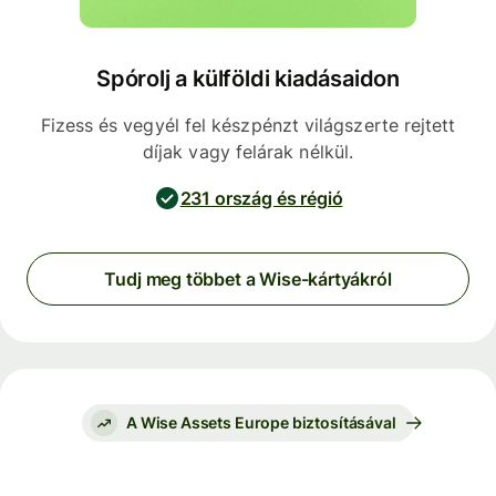
Spórolj a külföldi kiadásaidon
Fizess és vegyél fel készpénzt világszerte rejtett
díjak vagy felárak nélkül.
231 ország és régió
Tudj meg többet a Wise-kártyákról
A Wise Assets Europe biztosításával