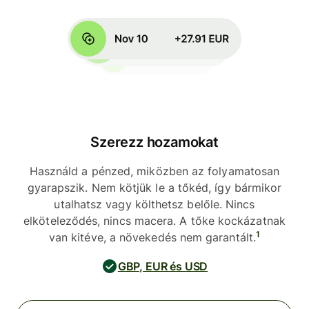
Szerezz hozamokat
Használd a pénzed, miközben az folyamatosan
gyarapszik. Nem kötjük le a tőkéd, így bármikor
utalhatsz vagy költhetsz belőle. Nincs
elköteleződés, nincs macera. A tőke kockázatnak
1
van kitéve, a növekedés nem garantált.
GBP, EUR és USD