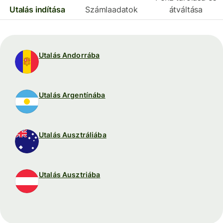
Utalás indítása
Számlaadatok
átváltása
Utalás Andorrába
Utalás Argentínába
Utalás Ausztráliába
Utalás Ausztriába