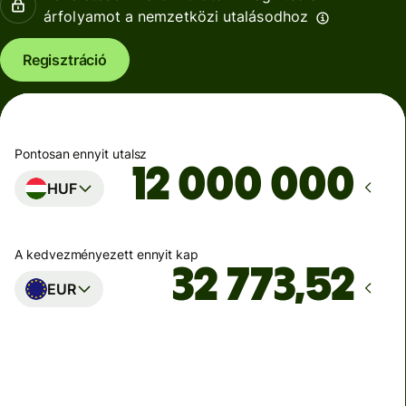
árfolyamot a nemzetközi utalásodhoz
Regisztráció
Pontosan ennyit utalsz
HUF
A kedvezményezett ennyit kap
EUR
Ekkor érkezik meg
Ma - másodpercek alatt