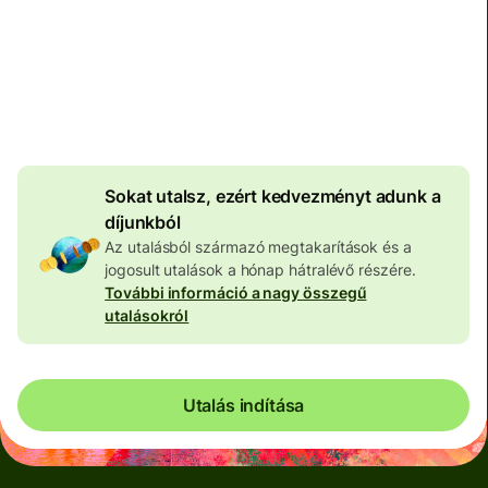
Teljes díj
100 573 HUF
HUF pénznemben megadva
4 046 HUF
volumenkedvezmény
Sokat utalsz, ezért kedvezményt adunk a
díjunkból
Az utalásból származó megtakarítások és a
jogosult utalások a hónap hátralévő részére.
További információ a nagy összegű
utalásokról
Utalás indítása