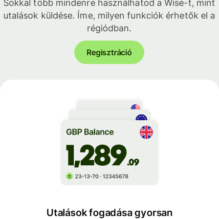
Sokkal több mindenre használhatod a Wise-t, mint
utalások küldése. Íme, milyen funkciók érhetők el a
régiódban.
Regisztráció
Utalások fogadása gyorsan