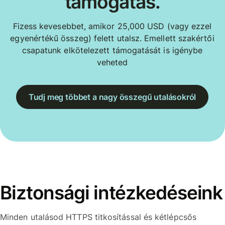
támogatás.
Fizess kevesebbet, amikor 25,000 USD (vagy ezzel
egyenértékű összeg) felett utalsz. Emellett szakértői
csapatunk elkötelezett támogatását is igénybe
veheted
Tudj meg többet a nagy összegű utalásokról
Biztonsági intézkedéseink
Minden utalásod HTTPS titkosítással és kétlépcsős