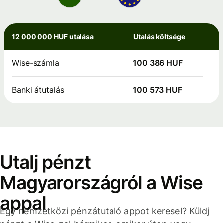
12 000 000 HUF utalása
Utalás költsége
Wise-számla
100 386 HUF
Banki átutalás
100 573 HUF
Utalj pénzt
Magyarországról a Wise
appal
Egy nemzetközi pénzátutaló appot keresel? Küldj