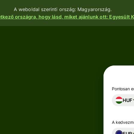
A weboldal szerinti ország: Magyarország.
etkező országra, hogy lásd, miket ajánlunk ott: Egyesült K
nkciók
Termékek
Utalás
Utalás
indítása
Pénzfogadás
Utalások
e
Betéti
fogadása
kártyák
atform
Pontosan en
Céges betéti
HUF
Többpénznemű
kártya
kok,
számlák
igénylése
zetek és
zások
A kedvezmé
Keress
zhatnak a
Iparágak
hozamot a
nkhoz.
EUR