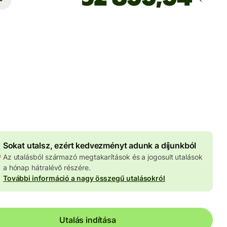
Ekkor érkezik meg
Ma - másodpercek alatt
 HUF
znemben megadva
4 059 HUF
volumenkedvezmény
Sokat utalsz, ezért kedvezményt adunk a díjunkból
Az utalásból származó megtakarítások és a jogosult utalások
a hónap hátralévő részére.
További információ a nagy összegű utalásokról
Utalás indítása