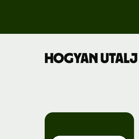
Dí
Üz
Hogyan utalj