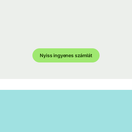
Nyiss ingyenes számlát