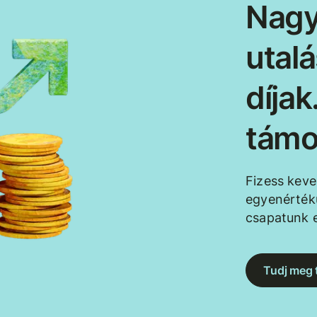
Nagy
utal
díja
támo
Fizess kev
egyenértékű
csapatunk e
Tudj meg 