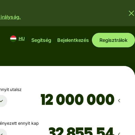
irályság.
HU
Segítség
Bejelentkezés
Regisztrálok
nyit utalsz
nyezett ennyit kap