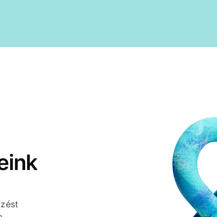
eink
rzést
a