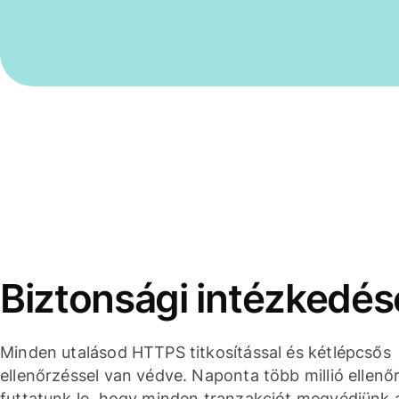
Biztonsági intézkedés
Minden utalásod HTTPS titkosítással és kétlépcsős
ellenőrzéssel van védve. Naponta több millió ellenő
futtatunk le, hogy minden tranzakciót megvédjünk 