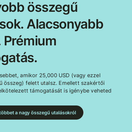
obb összegű
ások. Alacsonyabb
k. Prémium
gatás.
esebbet, amikor 25,000 USD (vagy ezzel
 összeg) felett utalsz. Emellett szakértői
lkötelezett támogatását is igénybe veheted
többet a nagy összegű utalásokról