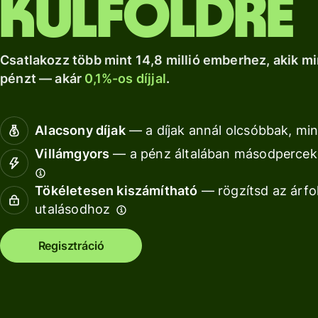
külföldre
a Wise Assets
helyi számlád.
növekedéshez.
Nézz kör
Europe
Nézz körül
Nézz körül
segítségével
Csatlakozz több mint 14,8 millió emberhez, akik mi
pénzt — akár
0,1%-os díjjal
.
Díjszabás
Díjszabás
Alacsony díjak
— a díjak annál olcsóbbak, min
magánszemélyeknek
Villámgyors
— a pénz általában másodperceke
Tökéletesen kiszámítható
— rögzítsd az árfo
Fo
utalásodhoz
AP
Regisztráció
fe
Ki
Ka