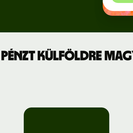
Regisztráció
jszabás
a Wise
Connect-re
leti díjszabás
Fejlesztők
 pénzt külföldre Ma
API-
dokumentáció
megtekintése