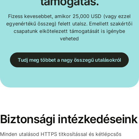
támogatás.
Fizess kevesebbet, amikor 25,000 USD (vagy ezzel
egyenértékű összeg) felett utalsz. Emellett szakértői
csapatunk elkötelezett támogatását is igénybe
veheted
Tudj meg többet a nagy összegű utalásokról
Biztonsági intézkedéseink
Minden utalásod HTTPS titkosítással és kétlépcsős