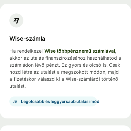
Wise-számla
Ha rendelkezel
Wise többpénznemű számlával
,
akkor az utalás finanszírozásához használhatod a
számládon lévő pénzt. Ez gyors és olcsó is. Csak
hozd létre az utalást a megszokott módon, majd
a fizetéskor válaszd ki a Wise-számláról történő
utalást.
Legolcsóbb és leggyorsabb utalási mód