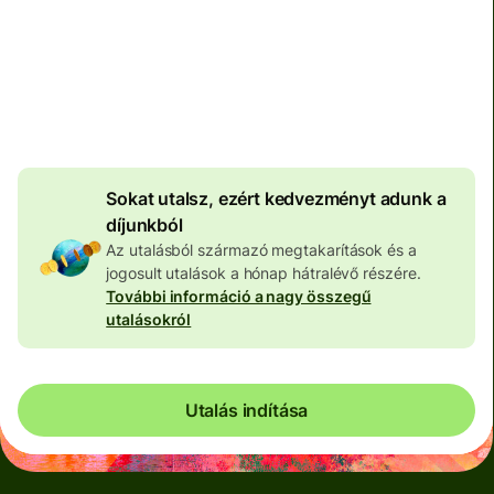
Teljes díj
100 652 HUF
HUF pénznemben megadva
3 967 HUF
volumenkedvezmény
Sokat utalsz, ezért kedvezményt adunk a
díjunkból
Az utalásból származó megtakarítások és a
jogosult utalások a hónap hátralévő részére.
További információ a nagy összegű
utalásokról
Utalás indítása