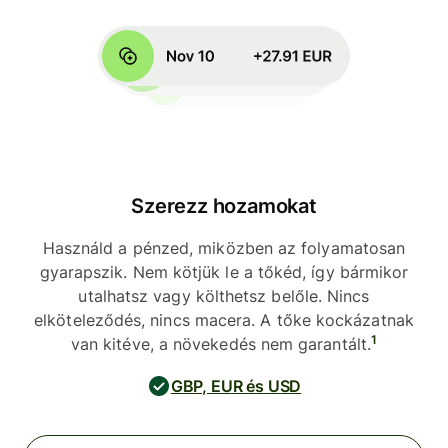
Szerezz hozamokat
Használd a pénzed, miközben az folyamatosan
gyarapszik. Nem kötjük le a tőkéd, így bármikor
utalhatsz vagy költhetsz belőle. Nincs
elköteleződés, nincs macera. A tőke kockázatnak
1
van kitéve, a növekedés nem garantált.
GBP, EUR és USD