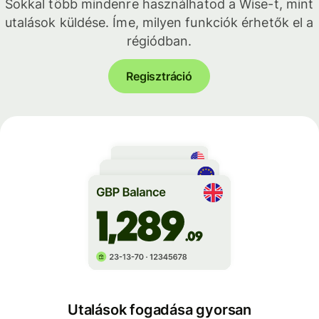
Sokkal több mindenre használhatod a Wise-t, mint
utalások küldése. Íme, milyen funkciók érhetők el a
régiódban.
Regisztráció
Utalások fogadása gyorsan