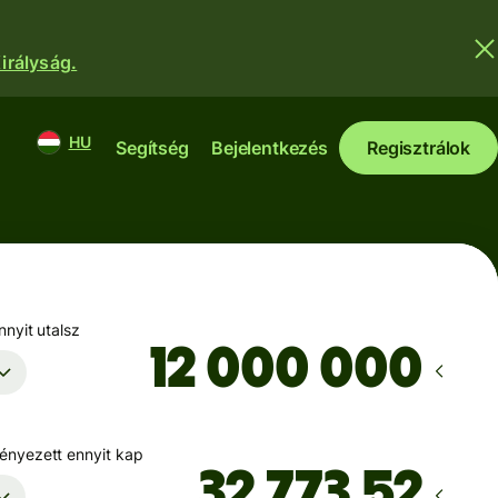
irályság.
HU
Segítség
Bejelentkezés
Regisztrálok
nyit utalsz
nyezett ennyit kap