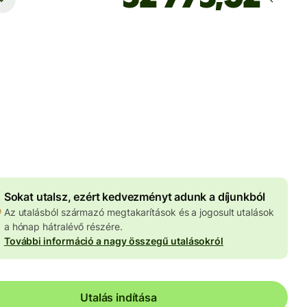
Ekkor érkezik meg
Ma - másodpercek alatt
 HUF
znemben megadva
4 046 HUF
volumenkedvezmény
Sokat utalsz, ezért kedvezményt adunk a díjunkból
Az utalásból származó megtakarítások és a jogosult utalások
a hónap hátralévő részére.
További információ a nagy összegű utalásokról
Utalás indítása