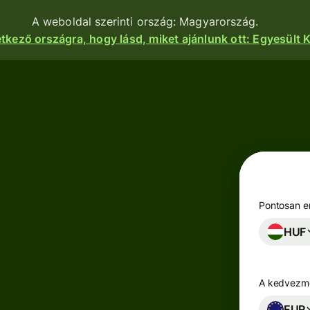
A weboldal szerinti ország: Magyarország.
etkező országra, hogy lásd, miket ajánlunk ott: Egyesült K
nkciók
Termékek
Utalás
Utalás
indítása
Pénzfogadás
Utalások
e
Betéti
fogadása
kártyák
atform
Pontosan en
Céges betéti
HUF
Többpénznemű
kártya
kok,
számlák
igénylése
zetek és
zások
A kedvezmé
Keress
zhatnak a
Iparágak
hozamot a
nkhoz.
EUR