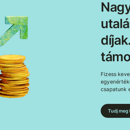
Nagy
utal
díja
támo
Fizess kev
egyenértékű
csapatunk e
Tudj meg 