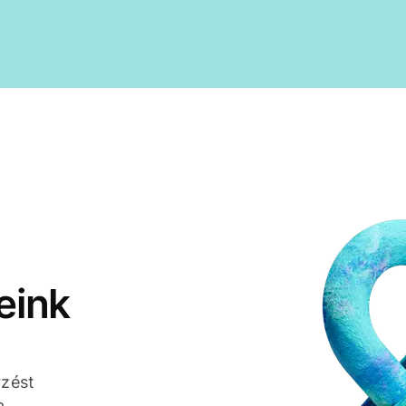
eink
rzést
a