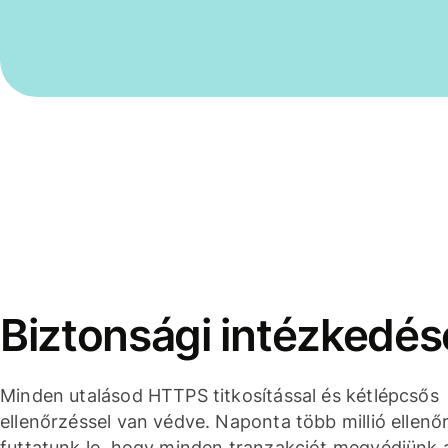
Biztonsági intézkedés
Minden utalásod HTTPS titkosítással és kétlépcsős
ellenőrzéssel van védve. Naponta több millió ellenő
futtatunk le, hogy minden tranzakciót megvédjünk 