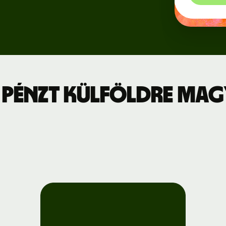
Regisztráció
jszabás
a Wise
Connect-re
leti díjszabás
Fejlesztők
 pénzt külföldre Ma
API-
dokumentáció
megtekintése