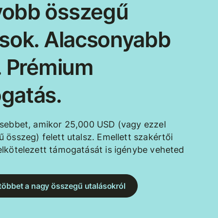
obb összegű
ások. Alacsonyabb
k. Prémium
gatás.
esebbet, amikor 25,000 USD (vagy ezzel
 összeg) felett utalsz. Emellett szakértői
lkötelezett támogatását is igénybe veheted
többet a nagy összegű utalásokról