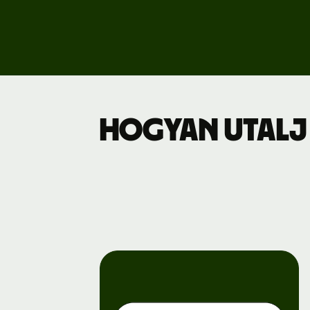
Dí
Üz
Hogyan utalj