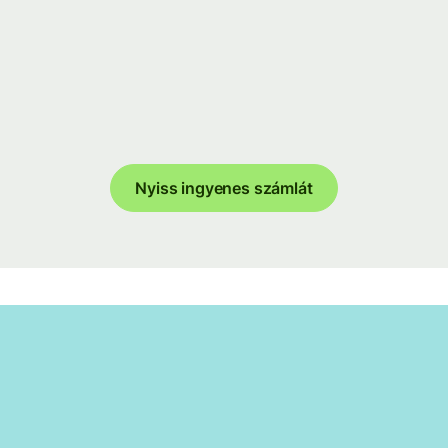
Nyiss ingyenes számlát