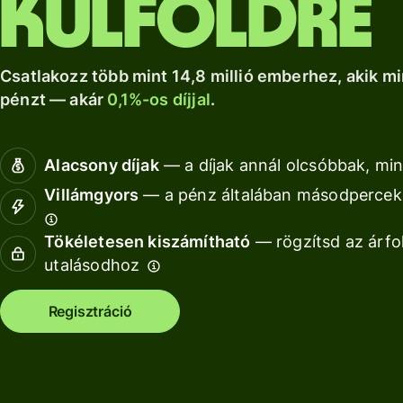
külföldre
a Wise Assets
helyi számlád.
növekedéshez.
Nézz kör
Europe
Nézz körül
Nézz körül
segítségével
Csatlakozz több mint 14,8 millió emberhez, akik mi
pénzt — akár
0,1%-os díjjal
.
Díjszabás
Díjszabás
Alacsony díjak
— a díjak annál olcsóbbak, min
magánszemélyeknek
Villámgyors
— a pénz általában másodperceke
Tökéletesen kiszámítható
— rögzítsd az árfo
Fo
utalásodhoz
AP
Regisztráció
fe
Ki
Ka