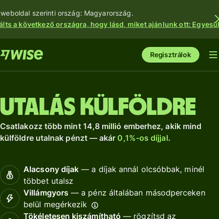
 weboldal szerinti ország: Magyarország.
álts a következő országra, hogy lásd, miket ajánlunk ott: Egyesül
Regisztrálok
Utalás külföldre
Csatlakozz több mint 14,8 millió emberhez, akik mind
külföldre utalnak pénzt — akár
0,1%-os díjjal
.
Alacsony díjak
— a díjak annál olcsóbbak, minél
többet utalsz
Villámgyors
— a pénz általában másodperceken
belül megérkezik
Tökéletesen kiszámítható
— rögzítsd az