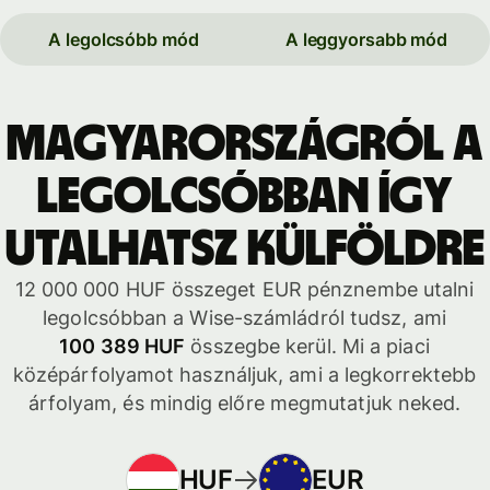
A legolcsóbb mód
A leggyorsabb mód
Magyarországról a
legolcsóbban így
utalhatsz külföldre
12 000 000 HUF összeget EUR pénznembe utalni
legolcsóbban a Wise-számládról tudsz, ami
100 389 HUF
összegbe kerül. Mi a piaci
középárfolyamot használjuk, ami a legkorrektebb
árfolyam, és mindig előre megmutatjuk neked.
HUF
EUR