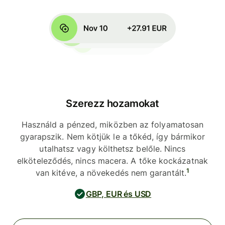
Szerezz hozamokat
Használd a pénzed, miközben az folyamatosan
gyarapszik. Nem kötjük le a tőkéd, így bármikor
utalhatsz vagy költhetsz belőle. Nincs
elköteleződés, nincs macera. A tőke kockázatnak
1
van kitéve, a növekedés nem garantált.
GBP, EUR és USD