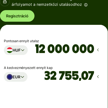
árfolyamot a nemzetközi utalásodhoz
Regisztráció
Pontosan ennyit utalsz
HUF
A kedvezményezett ennyit kap
EUR
Ekkor érkezik meg
Ma - másodpercek alatt