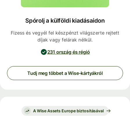
Spórolj a külföldi kiadásaidon
Fizess és vegyél fel készpénzt világszerte rejtett
díjak vagy felárak nélkül.
231 ország és régió
Tudj meg többet a Wise-kártyákról
A Wise Assets Europe biztosításával