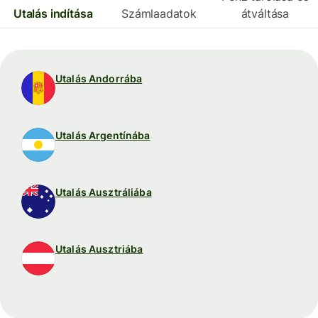
Utalás indítása
Számlaadatok
átváltása
Utalás Andorrába
Utalás Argentínába
Utalás Ausztráliába
Utalás Ausztriába