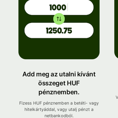
Add meg az utalni kívánt
összeget HUF
pénznemben.
V
Fizess HUF pénznemben a betéti- vagy
hitelkártyáddal, vagy utalj pénzt a
netbankodból.