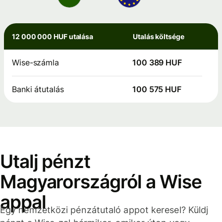
12 000 000 HUF utalása
Utalás költsége
Wise-számla
100 389 HUF
Banki átutalás
100 575 HUF
Utalj pénzt
Magyarországról a Wise
appal
Egy nemzetközi pénzátutaló appot keresel? Küldj