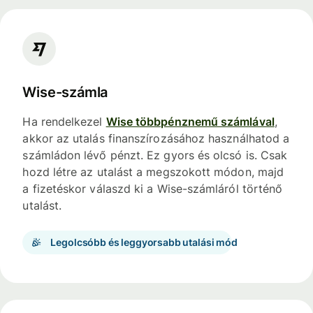
Wise-számla
Ha rendelkezel
Wise többpénznemű számlával
,
akkor az utalás finanszírozásához használhatod a
számládon lévő pénzt. Ez gyors és olcsó is. Csak
hozd létre az utalást a megszokott módon, majd
a fizetéskor válaszd ki a Wise-számláról történő
utalást.
Legolcsóbb és leggyorsabb utalási mód