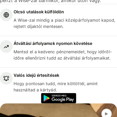
pénzt a Wise-zal bármikor, amikor úton vagy.
Olcsó utalások külföldön
A Wise-zal mindig a piaci középárfolyamot kapod,
rejtett díjaktól mentesen.
Átváltási árfolyamok nyomon követése
Mentsd el a kedvenc pénznemeidet, hogy időről-
időre ellenőrizni tudd az átváltási árfolyamaikat.
Valós idejű értesítések
Hogy pontosan tudd, mire költöttél, amint
használtad a kártyád.