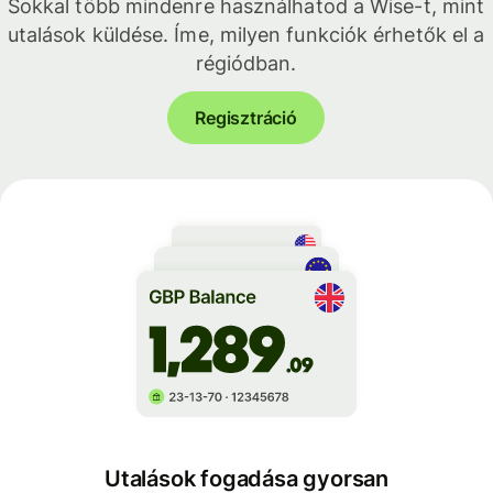
Sokkal több mindenre használhatod a Wise-t, mint
utalások küldése. Íme, milyen funkciók érhetők el a
régiódban.
Regisztráció
Utalások fogadása gyorsan