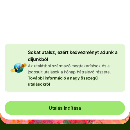
Teljes díj
100 575 HUF
HUF pénznemben megadva
4 044 HUF
volumenkedvezmény
Sokat utalsz, ezért kedvezményt adunk a
díjunkból
Az utalásból származó megtakarítások és a
jogosult utalások a hónap hátralévő részére.
További információ a nagy összegű
utalásokról
Utalás indítása