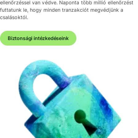
ellenőrzéssel van védve. Naponta több millió ellenőrzést
futtatunk le, hogy minden tranzakciót megvédjünk a
csalásoktól.
Biztonsági intézkedéseink