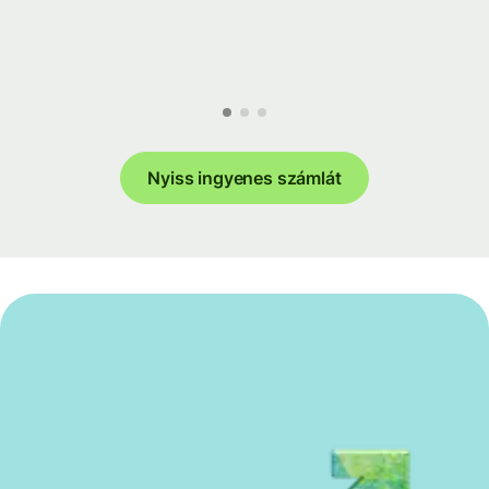
Nyiss ingyenes számlát