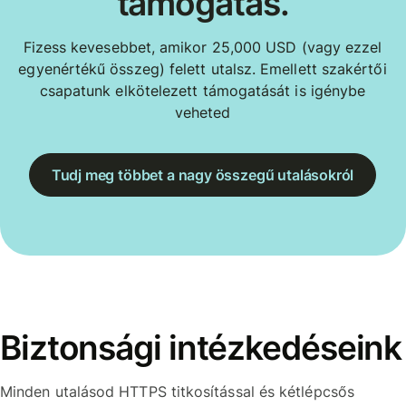
támogatás.
Fizess kevesebbet, amikor 25,000 USD (vagy ezzel
egyenértékű összeg) felett utalsz. Emellett szakértői
csapatunk elkötelezett támogatását is igénybe
veheted
Tudj meg többet a nagy összegű utalásokról
Biztonsági intézkedéseink
Minden utalásod HTTPS titkosítással és kétlépcsős