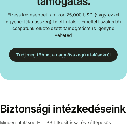
támogatás.
Fizess kevesebbet, amikor 25,000 USD (vagy ezzel
egyenértékű összeg) felett utalsz. Emellett szakértői
csapatunk elkötelezett támogatását is igénybe
veheted
Tudj meg többet a nagy összegű utalásokról
Biztonsági intézkedéseink
Minden utalásod HTTPS titkosítással és kétlépcsős