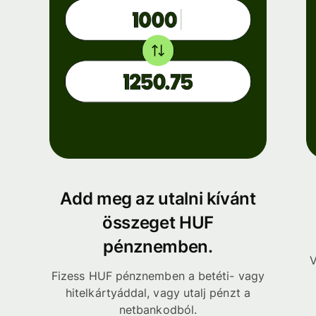
Add meg az utalni kívánt
összeget HUF
pénznemben.
V
Fizess HUF pénznemben a betéti- vagy
hitelkártyáddal, vagy utalj pénzt a
netbankodból.