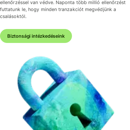
ellenőrzéssel van védve. Naponta több millió ellenőrzést
futtatunk le, hogy minden tranzakciót megvédjünk a
csalásoktól.
Biztonsági intézkedéseink