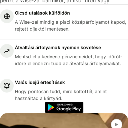
pénzt a Wise-zal bármikor, amikor úton vagy.
Olcsó utalások külföldön
A Wise-zal mindig a piaci középárfolyamot kapod,
rejtett díjaktól mentesen.
Átváltási árfolyamok nyomon követése
Mentsd el a kedvenc pénznemeidet, hogy időről-
időre ellenőrizni tudd az átváltási árfolyamaikat.
Valós idejű értesítések
Hogy pontosan tudd, mire költöttél, amint
használtad a kártyád.