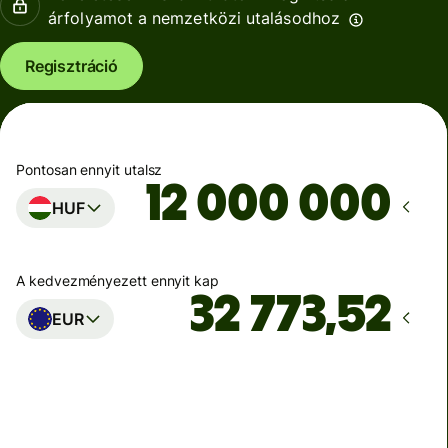
árfolyamot a nemzetközi utalásodhoz
Regisztráció
Pontosan ennyit utalsz
HUF
A kedvezményezett ennyit kap
EUR
Ekkor érkezik meg
Ma - másodpercek alatt