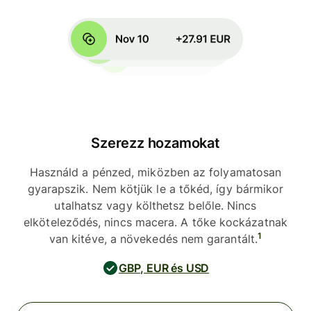
Szerezz hozamokat
Használd a pénzed, miközben az folyamatosan
gyarapszik. Nem kötjük le a tőkéd, így bármikor
utalhatsz vagy költhetsz belőle. Nincs
elköteleződés, nincs macera. A tőke kockázatnak
1
van kitéve, a növekedés nem garantált.
GBP, EUR és USD