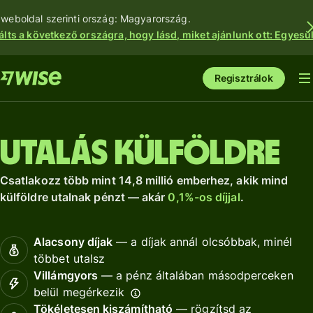
 weboldal szerinti ország: Magyarország.
álts a következő országra, hogy lásd, miket ajánlunk ott: Egyesül
Regisztrálok
Utalás külföldre
Csatlakozz több mint 14,8 millió emberhez, akik mind
külföldre utalnak pénzt — akár
0,1%-os díjjal
.
Alacsony díjak
— a díjak annál olcsóbbak, minél
többet utalsz
Villámgyors
— a pénz általában másodperceken
belül megérkezik
Tökéletesen kiszámítható
— rögzítsd az