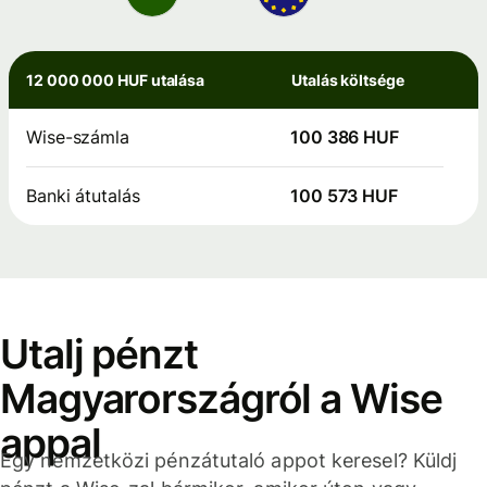
12 000 000 HUF utalása
Utalás költsége
Wise-számla
100 386 HUF
Banki átutalás
100 573 HUF
Utalj pénzt
Magyarországról a Wise
appal
Egy nemzetközi pénzátutaló appot keresel? Küldj