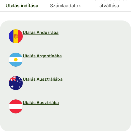
Utalás indítása
Számlaadatok
átváltása
Utalás Andorrába
Utalás Argentínába
Utalás Ausztráliába
Utalás Ausztriába