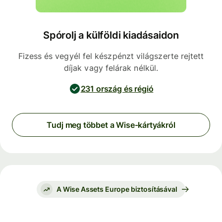
Spórolj a külföldi kiadásaidon
Fizess és vegyél fel készpénzt világszerte rejtett
díjak vagy felárak nélkül.
231 ország és régió
Tudj meg többet a Wise-kártyákról
A Wise Assets Europe biztosításával