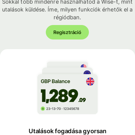
Sokkal több mindenre használhatod a Wise-t, mint
utalások küldése. Íme, milyen funkciók érhetők el a
régiódban.
Regisztráció
Utalások fogadása gyorsan