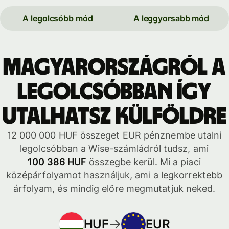
A legolcsóbb mód
A leggyorsabb mód
Magyarországról a
legolcsóbban így
utalhatsz külföldre
12 000 000 HUF összeget EUR pénznembe utalni
legolcsóbban a Wise-számládról tudsz, ami
100 386 HUF
összegbe kerül. Mi a piaci
középárfolyamot használjuk, ami a legkorrektebb
árfolyam, és mindig előre megmutatjuk neked.
HUF
EUR