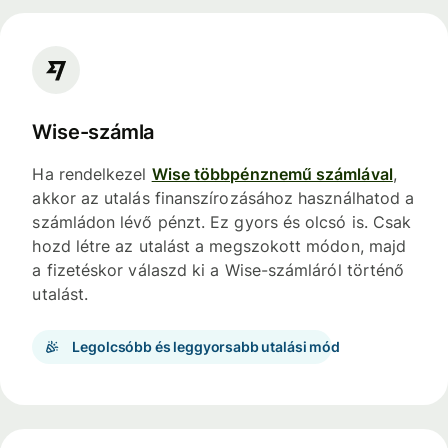
Wise-számla
Ha rendelkezel
Wise többpénznemű számlával
,
akkor az utalás finanszírozásához használhatod a
számládon lévő pénzt. Ez gyors és olcsó is. Csak
hozd létre az utalást a megszokott módon, majd
a fizetéskor válaszd ki a Wise-számláról történő
utalást.
Legolcsóbb és leggyorsabb utalási mód