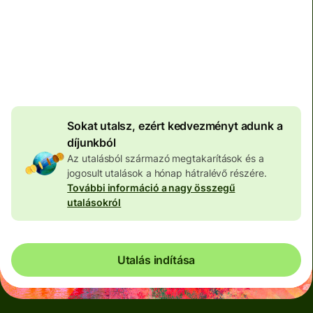
Teljes díj
100 573 HUF
HUF pénznemben megadva
4 046 HUF
volumenkedvezmény
Sokat utalsz, ezért kedvezményt adunk a
díjunkból
Az utalásból származó megtakarítások és a
jogosult utalások a hónap hátralévő részére.
További információ a nagy összegű
utalásokról
Utalás indítása