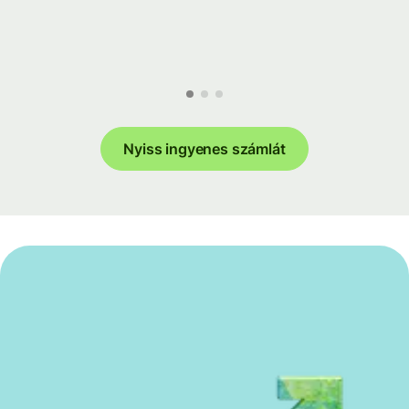
Nyiss ingyenes számlát