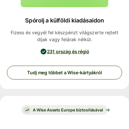
Spórolj a külföldi kiadásaidon
Fizess és vegyél fel készpénzt világszerte rejtett
díjak vagy felárak nélkül.
231 ország és régió
Tudj meg többet a Wise-kártyákról
A Wise Assets Europe biztosításával