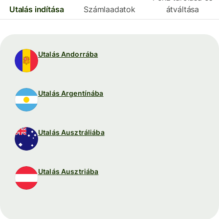
Utalás indítása
Számlaadatok
átváltása
Utalás Andorrába
Utalás Argentínába
Utalás Ausztráliába
Utalás Ausztriába