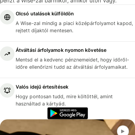
pénzt a Wise-zal bármikor, amikor úton vagy.
Olcsó utalások külföldön
A Wise-zal mindig a piaci középárfolyamot kapod,
rejtett díjaktól mentesen.
Átváltási árfolyamok nyomon követése
Mentsd el a kedvenc pénznemeidet, hogy időről-
időre ellenőrizni tudd az átváltási árfolyamaikat.
Valós idejű értesítések
Hogy pontosan tudd, mire költöttél, amint
használtad a kártyád.