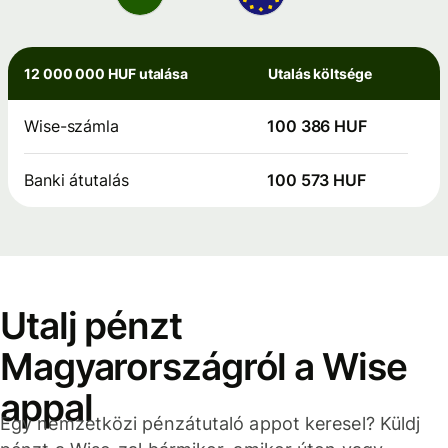
12 000 000 HUF utalása
Utalás költsége
Wise-számla
100 386 HUF
Banki átutalás
100 573 HUF
Utalj pénzt
Magyarországról a Wise
appal
Egy nemzetközi pénzátutaló appot keresel? Küldj