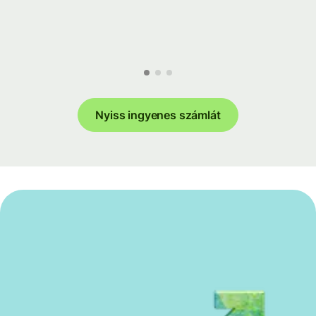
Nyiss ingyenes számlát