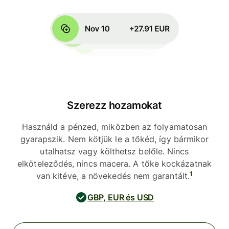
Szerezz hozamokat
Használd a pénzed, miközben az folyamatosan
gyarapszik. Nem kötjük le a tőkéd, így bármikor
utalhatsz vagy költhetsz belőle. Nincs
elköteleződés, nincs macera. A tőke kockázatnak
1
van kitéve, a növekedés nem garantált.
GBP, EUR és USD