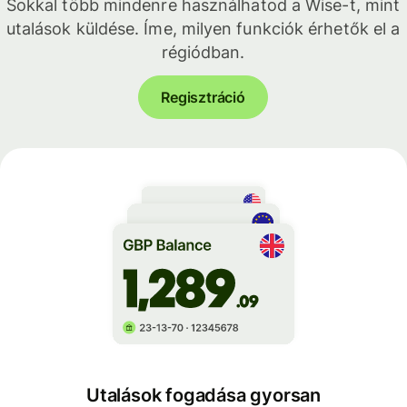
Sokkal több mindenre használhatod a Wise-t, mint
utalások küldése. Íme, milyen funkciók érhetők el a
régiódban.
Regisztráció
Utalások fogadása gyorsan