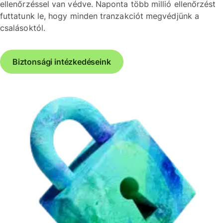
ellenőrzéssel van védve. Naponta több millió ellenőrzést
futtatunk le, hogy minden tranzakciót megvédjünk a
csalásoktól.
Biztonsági intézkedéseink