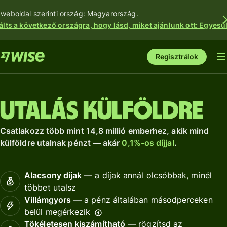
 weboldal szerinti ország: Magyarország.
álts a következő országra, hogy lásd, miket ajánlunk ott: Egyesül
Regisztrálok
Utalás külföldre
Csatlakozz több mint 14,8 millió emberhez, akik mind
külföldre utalnak pénzt — akár
0,1%-os díjjal
.
Alacsony díjak
— a díjak annál olcsóbbak, minél
többet utalsz
Villámgyors
— a pénz általában másodperceken
belül megérkezik
Tökéletesen kiszámítható
— rögzítsd az