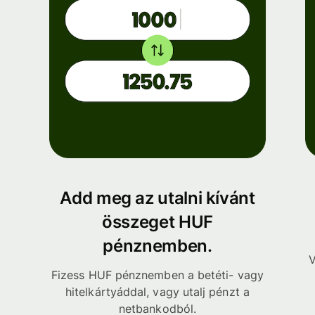
Add meg az utalni kívánt
összeget HUF
pénznemben.
V
Fizess HUF pénznemben a betéti- vagy
hitelkártyáddal, vagy utalj pénzt a
netbankodból.