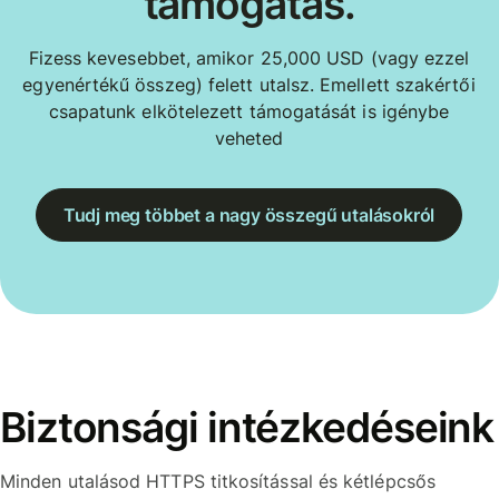
támogatás.
Fizess kevesebbet, amikor 25,000 USD (vagy ezzel
egyenértékű összeg) felett utalsz. Emellett szakértői
csapatunk elkötelezett támogatását is igénybe
veheted
Tudj meg többet a nagy összegű utalásokról
Biztonsági intézkedéseink
Minden utalásod HTTPS titkosítással és kétlépcsős