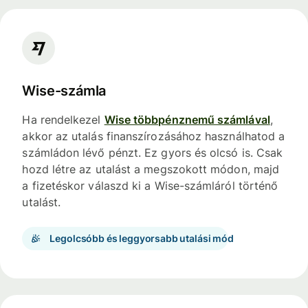
Wise-számla
Ha rendelkezel
Wise többpénznemű számlával
,
akkor az utalás finanszírozásához használhatod a
számládon lévő pénzt. Ez gyors és olcsó is. Csak
hozd létre az utalást a megszokott módon, majd
a fizetéskor válaszd ki a Wise-számláról történő
utalást.
Legolcsóbb és leggyorsabb utalási mód