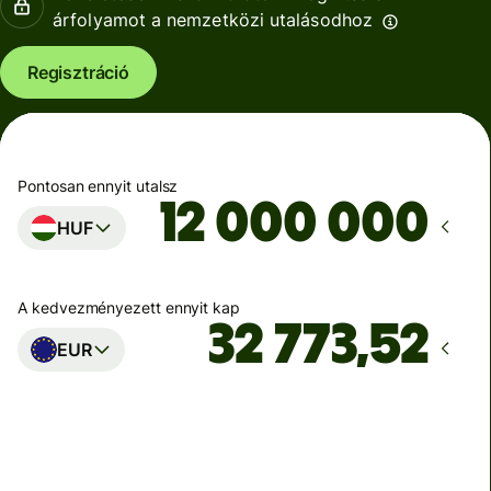
árfolyamot a nemzetközi utalásodhoz
Regisztráció
Pontosan ennyit utalsz
HUF
A kedvezményezett ennyit kap
EUR
Ekkor érkezik meg
Ma - másodpercek alatt