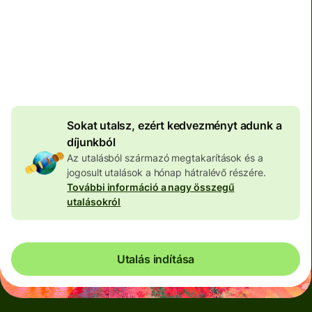
Teljes díj
100 573 HUF
HUF pénznemben megadva
4 046 HUF
volumenkedvezmény
Sokat utalsz, ezért kedvezményt adunk a
díjunkból
Az utalásból származó megtakarítások és a
jogosult utalások a hónap hátralévő részére.
További információ a nagy összegű
utalásokról
Utalás indítása