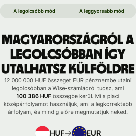
A legolcsóbb mód
A leggyorsabb mód
Magyarországról a
legolcsóbban így
utalhatsz külföldre
12 000 000 HUF összeget EUR pénznembe utalni
legolcsóbban a Wise-számládról tudsz, ami
100 386 HUF
összegbe kerül. Mi a piaci
középárfolyamot használjuk, ami a legkorrektebb
árfolyam, és mindig előre megmutatjuk neked.
HUF
EUR