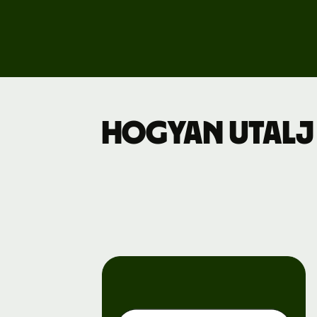
Dí
Üz
Hogyan utalj