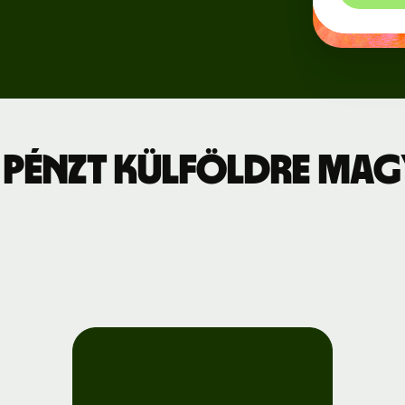
Regisztráció
jszabás
a Wise
Connect-re
leti díjszabás
Fejlesztők
 pénzt külföldre Ma
API-
dokumentáció
megtekintése