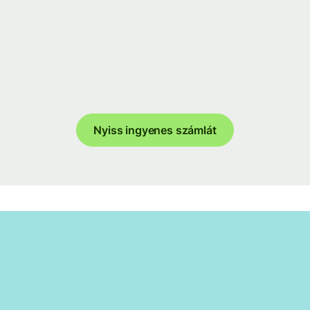
Nyiss ingyenes számlát