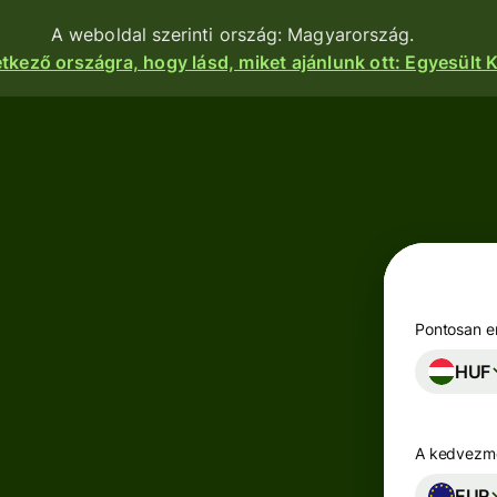
A weboldal szerinti ország: Magyarország.
etkező országra, hogy lásd, miket ajánlunk ott: Egyesült K
nkciók
Termékek
Utalás
Utalás
indítása
Pénzfogadás
Utalások
e
Betéti
fogadása
kártyák
atform
Pontosan en
Céges betéti
HUF
Többpénznemű
kártya
kok,
számlák
igénylése
zetek és
zások
A kedvezmé
Keress
zhatnak a
Iparágak
hozamot a
nkhoz.
EUR