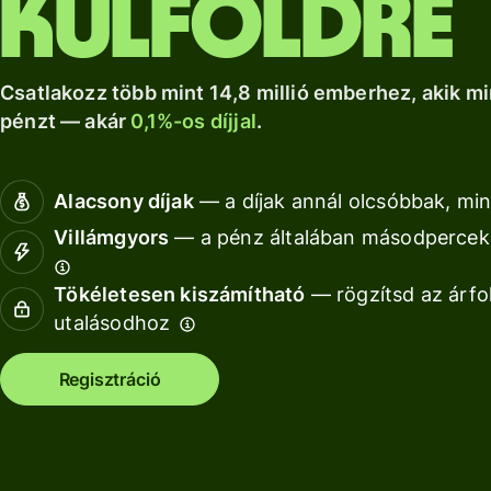
külföldre
a Wise Assets
helyi számlád.
növekedéshez.
Nézz kör
Europe
Nézz körül
Nézz körül
segítségével
Csatlakozz több mint 14,8 millió emberhez, akik mi
pénzt — akár
0,1%-os díjjal
.
Díjszabás
Díjszabás
Alacsony díjak
— a díjak annál olcsóbbak, min
magánszemélyeknek
Villámgyors
— a pénz általában másodperceke
Tökéletesen kiszámítható
— rögzítsd az árfo
Fo
utalásodhoz
AP
Regisztráció
fe
Ki
Ka