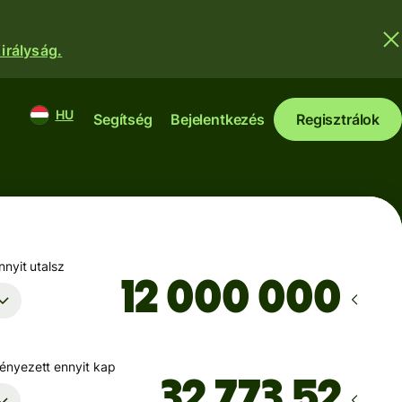
irályság.
HU
Segítség
Bejelentkezés
Regisztrálok
nyit utalsz
nyezett ennyit kap