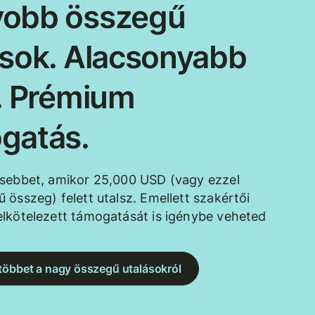
obb összegű
ások. Alacsonyabb
k. Prémium
gatás.
esebbet, amikor 25,000 USD (vagy ezzel
 összeg) felett utalsz. Emellett szakértői
lkötelezett támogatását is igénybe veheted
többet a nagy összegű utalásokról