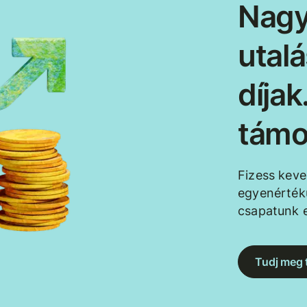
Nagy
utal
díja
támo
Fizess kev
egyenértékű
csapatunk e
Tudj meg 