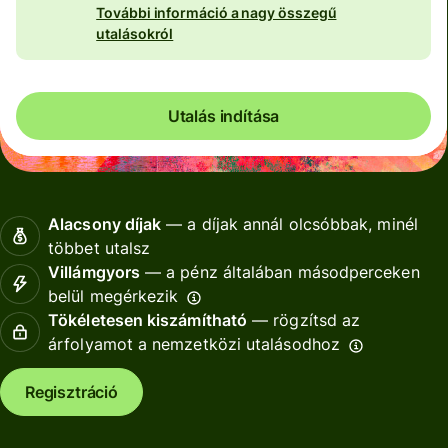
További információ a nagy összegű
utalásokról
Utalás indítása
Alacsony díjak
— a díjak annál olcsóbbak, minél
többet utalsz
Villámgyors
— a pénz általában másodperceken
belül megérkezik
Tökéletesen kiszámítható
— rögzítsd az
árfolyamot a nemzetközi utalásodhoz
Regisztráció