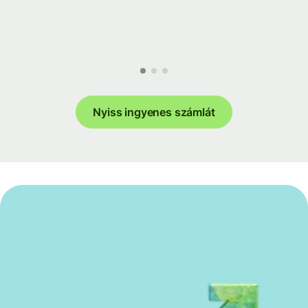
Nyiss ingyenes számlát