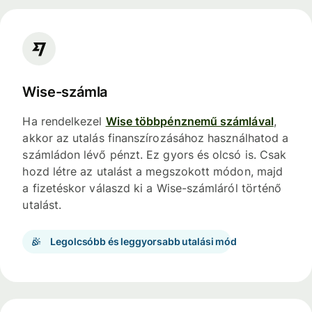
Wise-számla
Ha rendelkezel
Wise többpénznemű számlával
,
akkor az utalás finanszírozásához használhatod a
számládon lévő pénzt. Ez gyors és olcsó is. Csak
hozd létre az utalást a megszokott módon, majd
a fizetéskor válaszd ki a Wise-számláról történő
utalást.
Legolcsóbb és leggyorsabb utalási mód