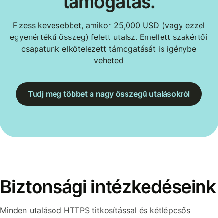
támogatás.
Fizess kevesebbet, amikor 25,000 USD (vagy ezzel
egyenértékű összeg) felett utalsz. Emellett szakértői
csapatunk elkötelezett támogatását is igénybe
veheted
Tudj meg többet a nagy összegű utalásokról
Biztonsági intézkedéseink
Minden utalásod HTTPS titkosítással és kétlépcsős