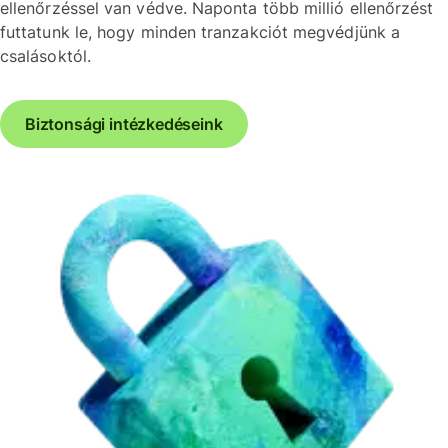
ellenőrzéssel van védve. Naponta több millió ellenőrzést
futtatunk le, hogy minden tranzakciót megvédjünk a
csalásoktól.
Biztonsági intézkedéseink