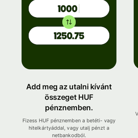
Add meg az utalni kívánt
összeget HUF
pénznemben.
V
Fizess HUF pénznemben a betéti- vagy
hitelkártyáddal, vagy utalj pénzt a
netbankodból.