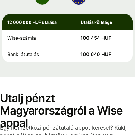
12 000 000 HUF utalása
Utalás költsége
Wise-számla
100 454 HUF
Banki átutalás
100 640 HUF
Utalj pénzt
Magyarországról a Wise
appal
Egy nemzetközi pénzátutaló appot keresel? Küldj