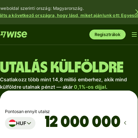
 weboldal szerinti ország: Magyarország.
álts a következő országra, hogy lásd, miket ajánlunk ott: Egyesül
Regisztrálok
Utalás külföldre
Csatlakozz több mint 14,8 millió emberhez, akik mind
külföldre utalnak pénzt — akár
0,1%-os díjjal
.
Pontosan ennyit utalsz
HUF