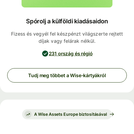
Spórolj a külföldi kiadásaidon
Fizess és vegyél fel készpénzt világszerte rejtett
díjak vagy felárak nélkül.
231 ország és régió
Tudj meg többet a Wise-kártyákról
A Wise Assets Europe biztosításával