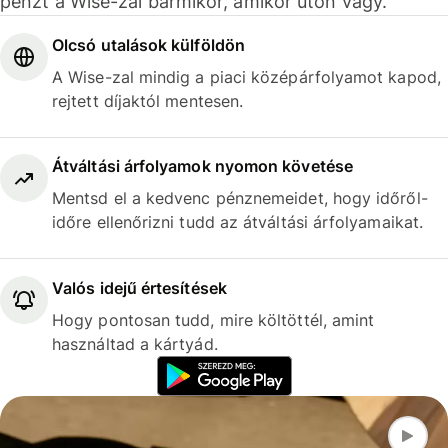
pénzt a Wise-zal bármikor, amikor úton vagy.
Olcsó utalások külföldön
A Wise-zal mindig a piaci középárfolyamot kapod,
rejtett díjaktól mentesen.
Átváltási árfolyamok nyomon követése
Mentsd el a kedvenc pénznemeidet, hogy időről-
időre ellenőrizni tudd az átváltási árfolyamaikat.
Valós idejű értesítések
Hogy pontosan tudd, mire költöttél, amint
használtad a kártyád.