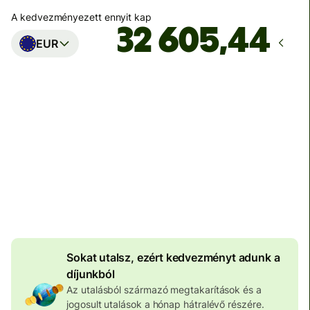
A kedvezményezett ennyit kap
EUR
Ekkor érkezik meg
Ma - másodpercek alatt
Teljes díj
100 640 HUF
HUF pénznemben megadva
3 979 HUF
volumenkedvezmény
Sokat utalsz, ezért kedvezményt adunk a
díjunkból
Az utalásból származó megtakarítások és a
jogosult utalások a hónap hátralévő részére.