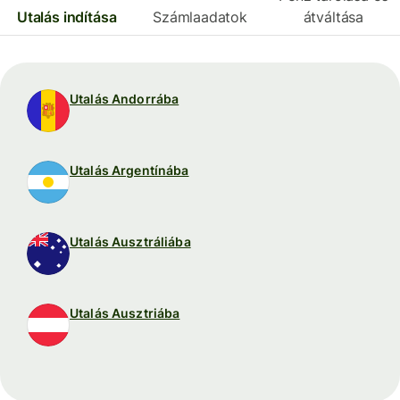
Utalás indítása
Számlaadatok
átváltása
Utalás Andorrába
Utalás Argentínába
Utalás Ausztráliába
Utalás Ausztriába