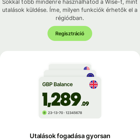
Sokkal több mindenre használhatod a Wise-t, mint
utalások küldése. Íme, milyen funkciók érhetők el a
régiódban.
Regisztráció
Utalások fogadása gyorsan