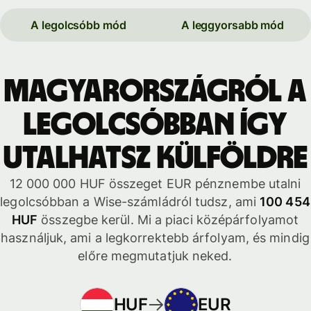
A legolcsóbb mód
A leggyorsabb mód
Magyarországról a
legolcsóbban így
utalhatsz külföldre
12 000 000 HUF összeget EUR pénznembe utalni
legolcsóbban a Wise-számládról tudsz, ami
100 454
HUF
összegbe kerül. Mi a piaci középárfolyamot
használjuk, ami a legkorrektebb árfolyam, és mindig
előre megmutatjuk neked.
HUF
EUR