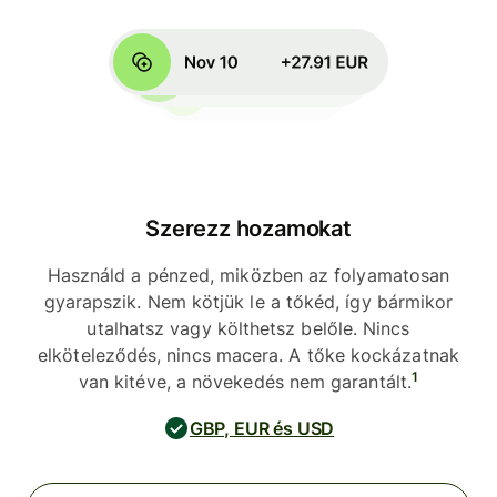
Szerezz hozamokat
Használd a pénzed, miközben az folyamatosan
gyarapszik. Nem kötjük le a tőkéd, így bármikor
utalhatsz vagy költhetsz belőle. Nincs
elköteleződés, nincs macera. A tőke kockázatnak
1
van kitéve, a növekedés nem garantált.
GBP, EUR és USD