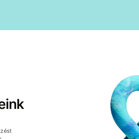
eink
rzést
a