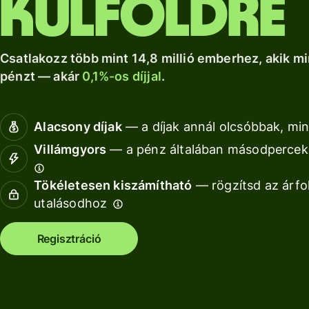
külföldre
a Wise Assets
helyi számlád.
növekedéshez.
Nézz kör
Europe
Nézz körül
Nézz körül
segítségével
Csatlakozz több mint 14,8 millió emberhez, akik mi
pénzt — akár
0,1%-os díjjal
.
Díjszabás
Díjszabás
Alacsony díjak
— a díjak annál olcsóbbak, min
magánszemélyeknek
Villámgyors
— a pénz általában másodperceke
Tökéletesen kiszámítható
— rögzítsd az árfo
Fo
utalásodhoz
AP
Regisztráció
fe
Ki
Ka