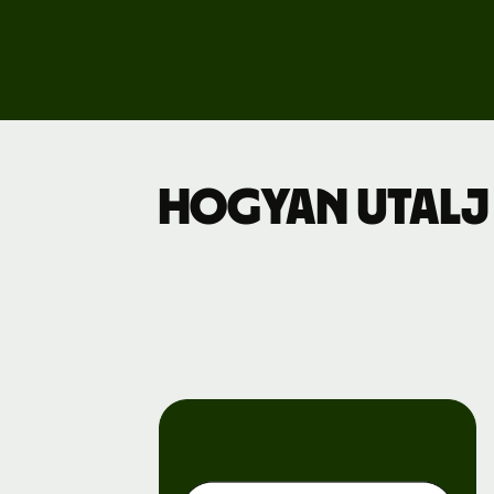
Dí
Üz
Hogyan utalj