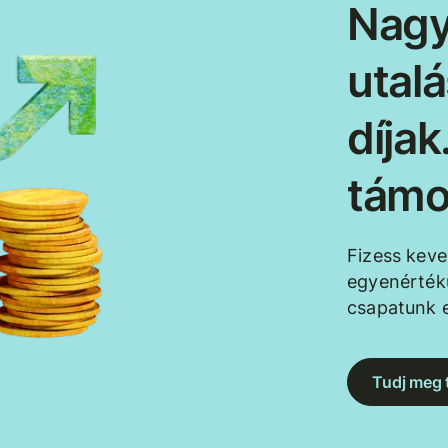
Nagy
utal
díja
támo
Fizess kev
egyenértékű
csapatunk e
Tudj meg 