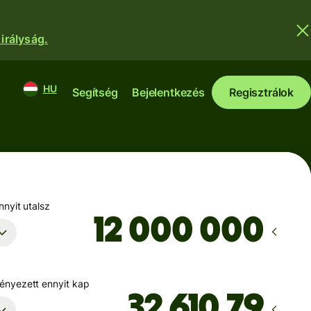
irályság.
HU
Segítség
Bejelentkezés
Regisztrálok
nyit utalsz
nyezett ennyit kap