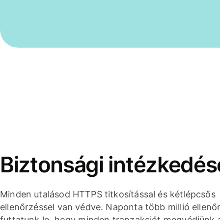
Biztonsági intézkedés
Minden utalásod HTTPS titkosítással és kétlépcsős
ellenőrzéssel van védve. Naponta több millió ellenő
futtatunk le, hogy minden tranzakciót megvédjünk 