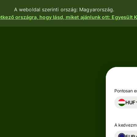
A weboldal szerinti ország: Magyarország.
etkező országra, hogy lásd, miket ajánlunk ott: Egyesült K
nkciók
Termékek
Utalás
Utalás
indítása
Pénzfogadás
Utalások
e
Betéti
fogadása
kártyák
atform
Pontosan en
Céges betéti
HUF
Többpénznemű
kártya
kok,
számlák
igénylése
zetek és
zások
A kedvezmé
Keress
zhatnak a
Iparágak
hozamot a
nkhoz.
EUR