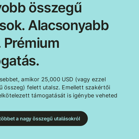
obb összegű
ások. Alacsonyabb
k. Prémium
gatás.
esebbet, amikor 25,000 USD (vagy ezzel
 összeg) felett utalsz. Emellett szakértői
lkötelezett támogatását is igénybe veheted
többet a nagy összegű utalásokról