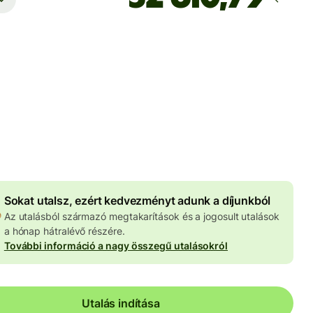
Ekkor érkezik meg
Ma - másodpercek alatt
 HUF
znemben megadva
3 980 HUF
volumenkedvezmény
Sokat utalsz, ezért kedvezményt adunk a díjunkból
Az utalásból származó megtakarítások és a jogosult utalások
a hónap hátralévő részére.
További információ a nagy összegű utalásokról
Utalás indítása