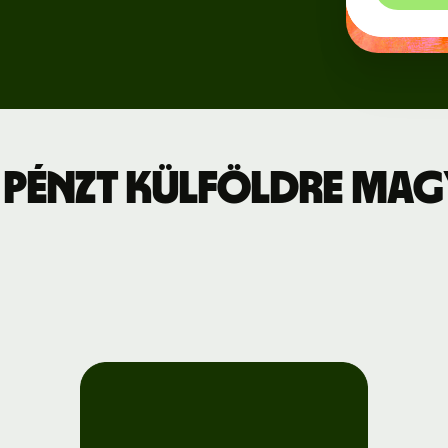
Regisztráció
jszabás
a Wise
Connect-re
leti díjszabás
Fejlesztők
 pénzt külföldre Ma
API-
dokumentáció
megtekintése