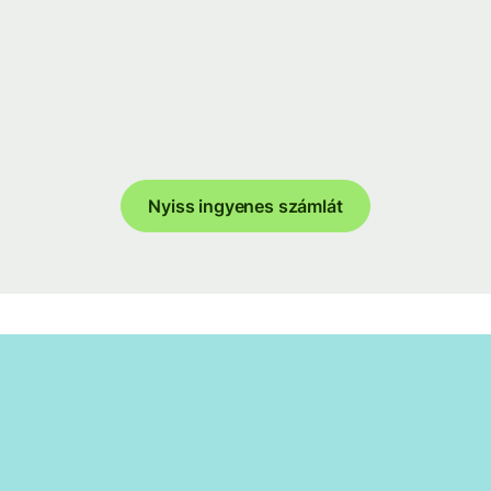
Nyiss ingyenes számlát