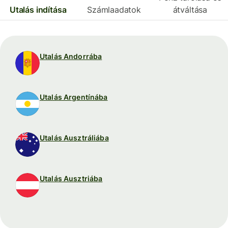
Utalás indítása
Számlaadatok
átváltása
Utalás Andorrába
Utalás Argentínába
Utalás Ausztráliába
Utalás Ausztriába