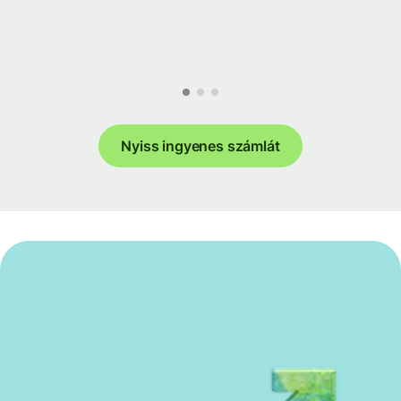
Nyiss ingyenes számlát