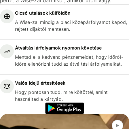
pénzt a Wise-zal bármikor, amikor úton vagy.
Olcsó utalások külföldön
A Wise-zal mindig a piaci középárfolyamot kapod,
rejtett díjaktól mentesen.
Átváltási árfolyamok nyomon követése
Mentsd el a kedvenc pénznemeidet, hogy időről-
időre ellenőrizni tudd az átváltási árfolyamaikat.
Valós idejű értesítések
Hogy pontosan tudd, mire költöttél, amint
használtad a kártyád.