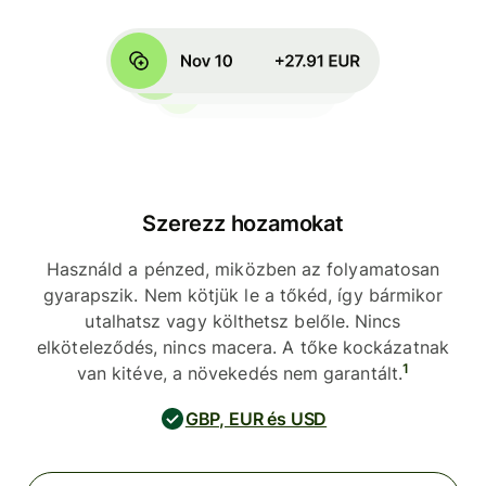
Szerezz hozamokat
Használd a pénzed, miközben az folyamatosan
gyarapszik. Nem kötjük le a tőkéd, így bármikor
utalhatsz vagy költhetsz belőle. Nincs
elköteleződés, nincs macera. A tőke kockázatnak
1
van kitéve, a növekedés nem garantált.
GBP, EUR és USD