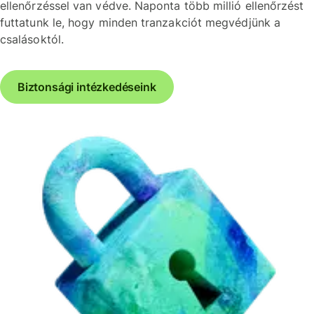
ellenőrzéssel van védve. Naponta több millió ellenőrzést
futtatunk le, hogy minden tranzakciót megvédjünk a
csalásoktól.
Biztonsági intézkedéseink