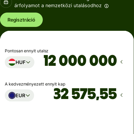
árfolyamot a nemzetközi utalásodhoz
Regisztráció
Pontosan ennyit utalsz
HUF
A kedvezményezett ennyit kap
EUR
Ekkor érkezik meg
Ma - másodpercek alatt