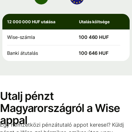
12 000 000 HUF utalása
Utalás költsége
Wise-számla
100 460 HUF
Banki átutalás
100 646 HUF
Utalj pénzt
Magyarországról a Wise
appal
Egy nemzetközi pénzátutaló appot keresel? Küldj