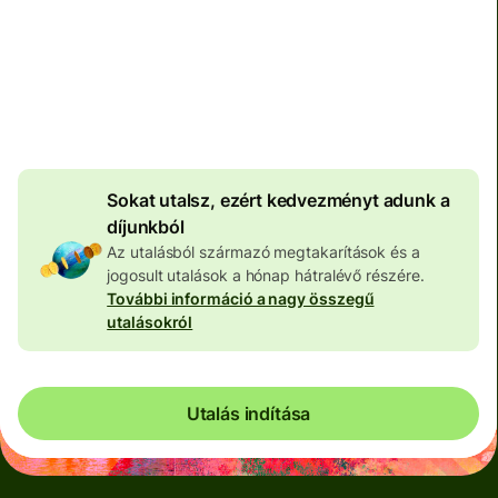
Teljes díj
100 646 HUF
HUF pénznemben megadva
3 973 HUF
volumenkedvezmény
Sokat utalsz, ezért kedvezményt adunk a
díjunkból
Az utalásból származó megtakarítások és a
jogosult utalások a hónap hátralévő részére.
További információ a nagy összegű
utalásokról
Utalás indítása