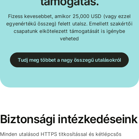
támogatás.
Fizess kevesebbet, amikor 25,000 USD (vagy ezzel
egyenértékű összeg) felett utalsz. Emellett szakértői
csapatunk elkötelezett támogatását is igénybe
veheted
Tudj meg többet a nagy összegű utalásokról
Biztonsági intézkedéseink
Minden utalásod HTTPS titkosítással és kétlépcsős