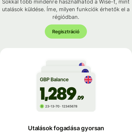
Sokkal több mindenre használhatod a Wise-t, mint
utalások küldése. Íme, milyen funkciók érhetők el a
régiódban.
Regisztráció
Utalások fogadása gyorsan