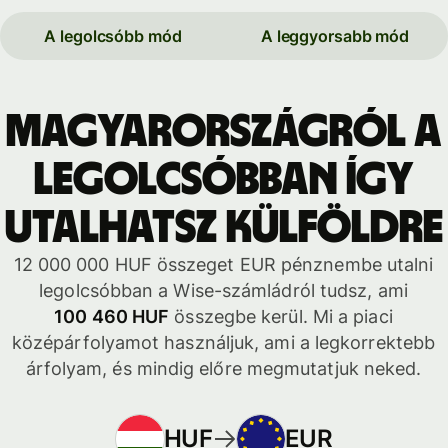
A legolcsóbb mód
A leggyorsabb mód
Magyarországról a
legolcsóbban így
utalhatsz külföldre
12 000 000 HUF összeget EUR pénznembe utalni
legolcsóbban a Wise-számládról tudsz, ami
100 460 HUF
összegbe kerül. Mi a piaci
középárfolyamot használjuk, ami a legkorrektebb
árfolyam, és mindig előre megmutatjuk neked.
HUF
EUR