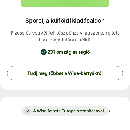
Spórolj a külföldi kiadásaidon
Fizess és vegyél fel készpénzt világszerte rejtett
díjak vagy felárak nélkül.
231 ország és régió
Tudj meg többet a Wise-kártyákról
A Wise Assets Europe biztosításával