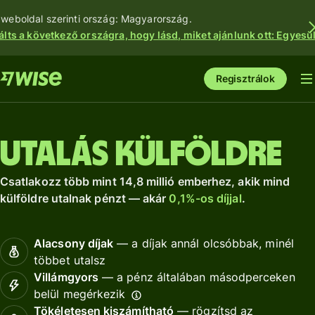
 weboldal szerinti ország: Magyarország.
álts a következő országra, hogy lásd, miket ajánlunk ott: Egyesül
Regisztrálok
Utalás külföldre
Csatlakozz több mint 14,8 millió emberhez, akik mind
külföldre utalnak pénzt — akár
0,1%-os díjjal
.
Alacsony díjak
— a díjak annál olcsóbbak, minél
többet utalsz
Villámgyors
— a pénz általában másodperceken
belül megérkezik
Tökéletesen kiszámítható
— rögzítsd az