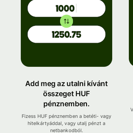
Add meg az utalni kívánt
összeget HUF
pénznemben.
V
Fizess HUF pénznemben a betéti- vagy
hitelkártyáddal, vagy utalj pénzt a
netbankodból.