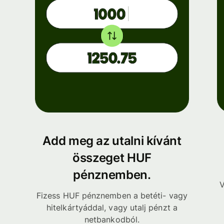
Add meg az utalni kívánt
összeget HUF
pénznemben.
V
Fizess HUF pénznemben a betéti- vagy
hitelkártyáddal, vagy utalj pénzt a
netbankodból.