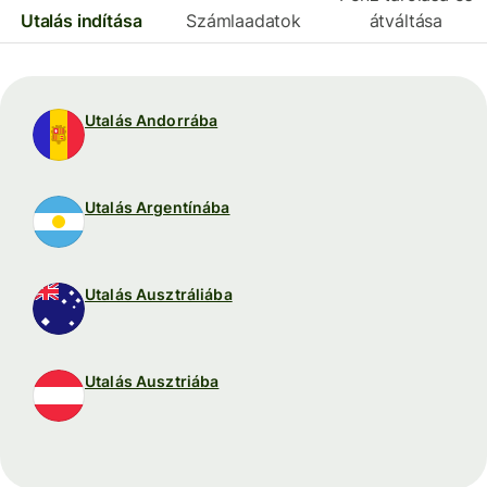
Utalás indítása
Számlaadatok
átváltása
Utalás Andorrába
Utalás Argentínába
Utalás Ausztráliába
Utalás Ausztriába