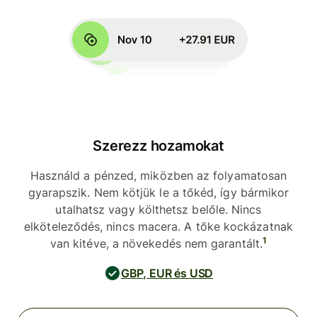
Szerezz hozamokat
Használd a pénzed, miközben az folyamatosan
gyarapszik. Nem kötjük le a tőkéd, így bármikor
utalhatsz vagy költhetsz belőle. Nincs
elköteleződés, nincs macera. A tőke kockázatnak
1
van kitéve, a növekedés nem garantált.
GBP, EUR és USD