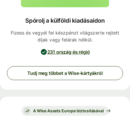
Spórolj a külföldi kiadásaidon
Fizess és vegyél fel készpénzt világszerte rejtett
díjak vagy felárak nélkül.
231 ország és régió
Tudj meg többet a Wise-kártyákról
A Wise Assets Europe biztosításával