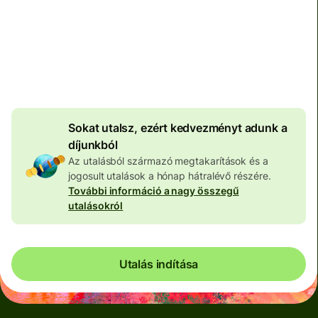
Teljes díj
100 571 HUF
HUF pénznemben megadva
4 048 HUF
volumenkedvezmény
Sokat utalsz, ezért kedvezményt adunk a
díjunkból
Az utalásból származó megtakarítások és a
jogosult utalások a hónap hátralévő részére.
További információ a nagy összegű
utalásokról
Utalás indítása