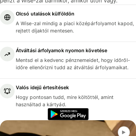
pénzt a Wise-zal bármikor, amikor úton vagy.
Olcsó utalások külföldön
A Wise-zal mindig a piaci középárfolyamot kapod,
rejtett díjaktól mentesen.
Átváltási árfolyamok nyomon követése
Mentsd el a kedvenc pénznemeidet, hogy időről-
időre ellenőrizni tudd az átváltási árfolyamaikat.
Valós idejű értesítések
Hogy pontosan tudd, mire költöttél, amint
használtad a kártyád.