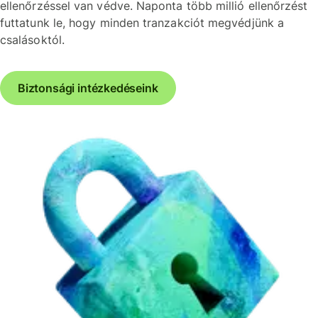
ellenőrzéssel van védve. Naponta több millió ellenőrzést
futtatunk le, hogy minden tranzakciót megvédjünk a
csalásoktól.
Biztonsági intézkedéseink