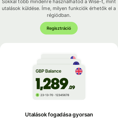
Sokkal több mindenre használhatod a Wise-t, mint
utalások küldése. Íme, milyen funkciók érhetők el a
régiódban.
Regisztráció
Utalások fogadása gyorsan