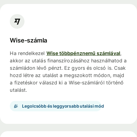
Wise-számla
Ha rendelkezel
Wise többpénznemű számlával
,
akkor az utalás finanszírozásához használhatod a
számládon lévő pénzt. Ez gyors és olcsó is. Csak
hozd létre az utalást a megszokott módon, majd
a fizetéskor válaszd ki a Wise-számláról történő
utalást.
Legolcsóbb és leggyorsabb utalási mód