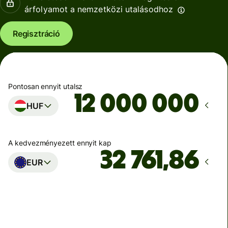
árfolyamot a nemzetközi utalásodhoz
Regisztráció
Pontosan ennyit utalsz
HUF
A kedvezményezett ennyit kap
EUR
Ekkor érkezik meg
Ma - másodpercek alatt