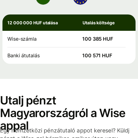
12 000 000 HUF utalása
Utalás költsége
Wise-számla
100 385 HUF
Banki átutalás
100 571 HUF
Utalj pénzt
Magyarországról a Wise
appal
Egy nemzetközi pénzátutaló appot keresel? Küldj