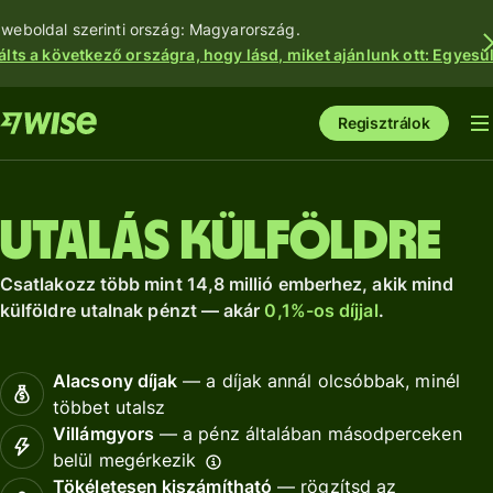
 weboldal szerinti ország: Magyarország.
álts a következő országra, hogy lásd, miket ajánlunk ott: Egyesül
Regisztrálok
Utalás külföldre
Csatlakozz több mint 14,8 millió emberhez, akik mind
külföldre utalnak pénzt — akár
0,1%-os díjjal
.
Alacsony díjak
— a díjak annál olcsóbbak, minél
többet utalsz
Villámgyors
— a pénz általában másodperceken
belül megérkezik
Tökéletesen kiszámítható
— rögzítsd az