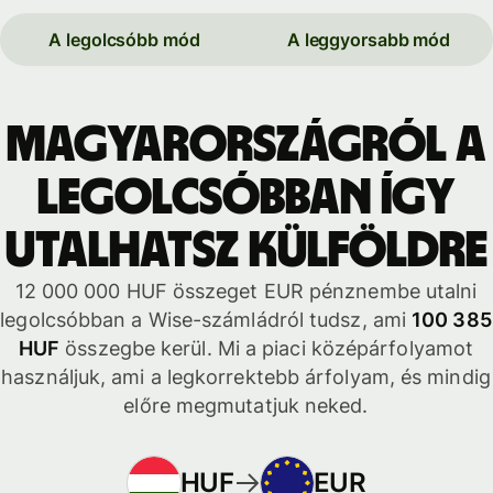
A legolcsóbb mód
A leggyorsabb mód
Magyarországról a
legolcsóbban így
utalhatsz külföldre
12 000 000 HUF összeget EUR pénznembe utalni
legolcsóbban a Wise-számládról tudsz, ami
100 385
HUF
összegbe kerül. Mi a piaci középárfolyamot
használjuk, ami a legkorrektebb árfolyam, és mindig
előre megmutatjuk neked.
HUF
EUR