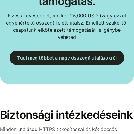
támogatás.
Fizess kevesebbet, amikor 25,000 USD (vagy ezzel
egyenértékű összeg) felett utalsz. Emellett szakértői
csapatunk elkötelezett támogatását is igénybe
veheted
Tudj meg többet a nagy összegű utalásokról
Biztonsági intézkedéseink
Minden utalásod HTTPS titkosítással és kétlépcsős