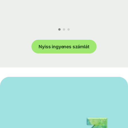
Nyiss ingyenes számlát