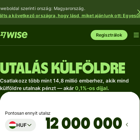
 weboldal szerinti ország: Magyarország.
álts a következő országra, hogy lásd, miket ajánlunk ott: Egyesül
Regisztrálok
Utalás külföldre
Csatlakozz több mint 14,8 millió emberhez, akik mind
külföldre utalnak pénzt — akár
0,1%-os díjjal
.
Pontosan ennyit utalsz
HUF