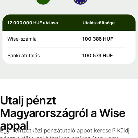
12 000 000 HUF utalása
Utalás költsége
Wise-számla
100 386 HUF
Banki átutalás
100 573 HUF
Utalj pénzt
Magyarországról a Wise
appal
Egy nemzetközi pénzátutaló appot keresel? Küldj