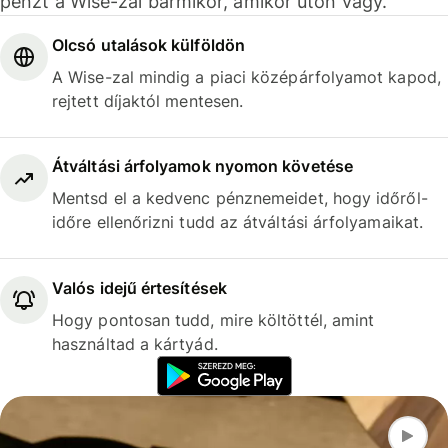
pénzt a Wise-zal bármikor, amikor úton vagy.
Olcsó utalások külföldön
A Wise-zal mindig a piaci középárfolyamot kapod,
rejtett díjaktól mentesen.
Átváltási árfolyamok nyomon követése
Mentsd el a kedvenc pénznemeidet, hogy időről-
időre ellenőrizni tudd az átváltási árfolyamaikat.
Valós idejű értesítések
Hogy pontosan tudd, mire költöttél, amint
használtad a kártyád.