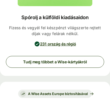
Spórolj a külföldi kiadásaidon
Fizess és vegyél fel készpénzt világszerte rejtett
díjak vagy felárak nélkül.
231 ország és régió
Tudj meg többet a Wise-kártyákról
A Wise Assets Europe biztosításával