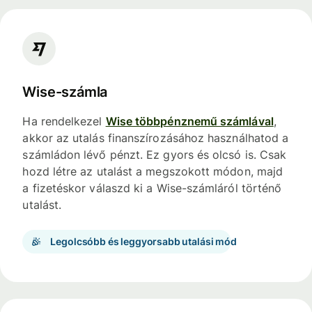
Wise-számla
Ha rendelkezel
Wise többpénznemű számlával
,
akkor az utalás finanszírozásához használhatod a
számládon lévő pénzt. Ez gyors és olcsó is. Csak
hozd létre az utalást a megszokott módon, majd
a fizetéskor válaszd ki a Wise-számláról történő
utalást.
Legolcsóbb és leggyorsabb utalási mód