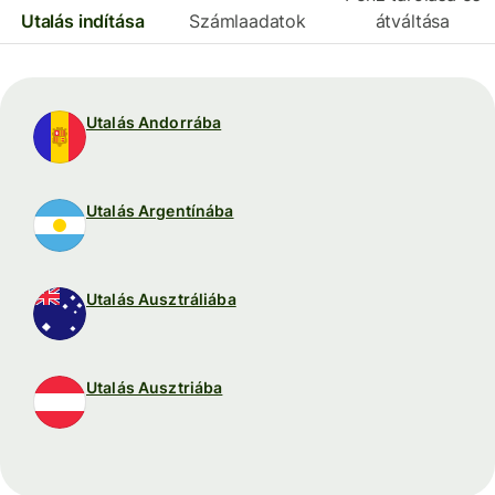
Utalás indítása
Számlaadatok
átváltása
Utalás Andorrába
Utalás Argentínába
Utalás Ausztráliába
Utalás Ausztriába