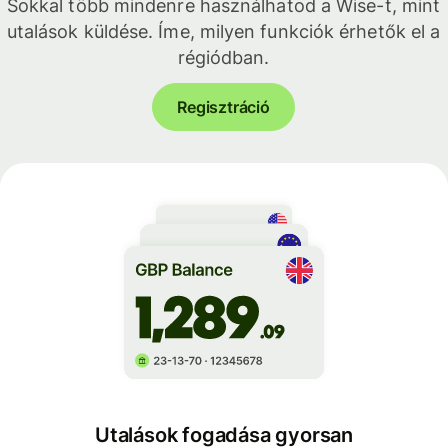
Sokkal több mindenre használhatod a Wise-t, mint
utalások küldése. Íme, milyen funkciók érhetők el a
régiódban.
Regisztráció
Utalások fogadása gyorsan