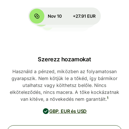
Szerezz hozamokat
Használd a pénzed, miközben az folyamatosan
gyarapszik. Nem kötjük le a tőkéd, így bármikor
utalhatsz vagy költhetsz belőle. Nincs
elköteleződés, nincs macera. A tőke kockázatnak
1
van kitéve, a növekedés nem garantált.
GBP, EUR és USD