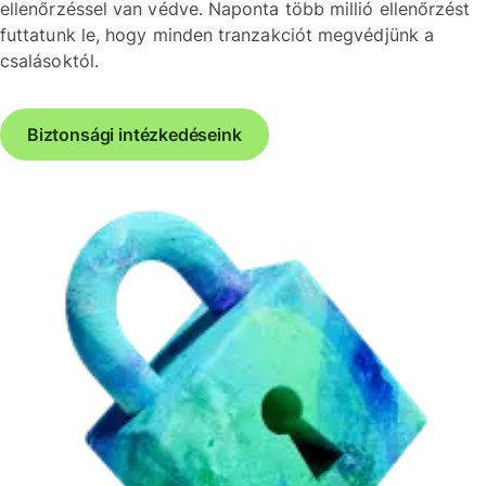
ellenőrzéssel van védve. Naponta több millió ellenőrzést
futtatunk le, hogy minden tranzakciót megvédjünk a
csalásoktól.
Biztonsági intézkedéseink