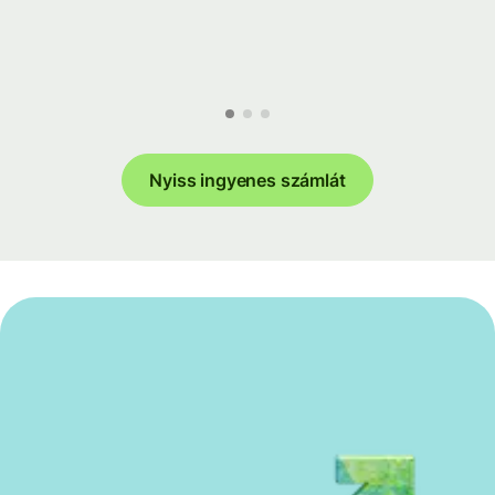
Nyiss ingyenes számlát