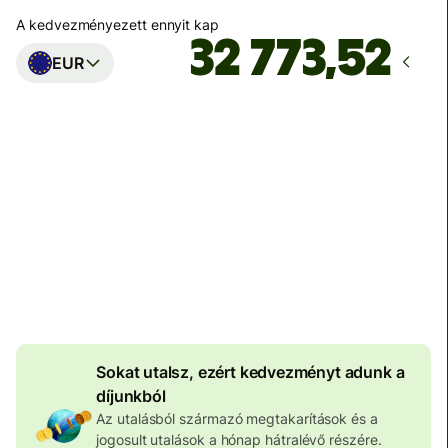
A kedvezményezett ennyit kap
EUR
Ekkor érkezik meg
Ma - másodpercek alatt
Teljes díj
100 573 HUF
HUF pénznemben megadva
4 046 HUF
volumenkedvezmény
Sokat utalsz, ezért kedvezményt adunk a
díjunkból
Az utalásból származó megtakarítások és a
jogosult utalások a hónap hátralévő részére.