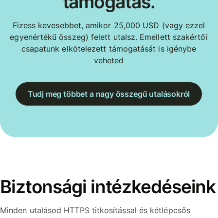
támogatás.
Fizess kevesebbet, amikor 25,000 USD (vagy ezzel
egyenértékű összeg) felett utalsz. Emellett szakértői
csapatunk elkötelezett támogatását is igénybe
veheted
Tudj meg többet a nagy összegű utalásokról
Biztonsági intézkedéseink
Minden utalásod HTTPS titkosítással és kétlépcsős