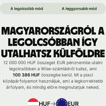
A legolcsóbb mód
A leggyorsabb mód
Magyarországról a
legolcsóbban így
utalhatsz külföldre
12 000 000 HUF összeget EUR pénznembe utalni
legolcsóbban a Wise-számládról tudsz, ami
100 386 HUF
összegbe kerül. Mi a piaci
középárfolyamot használjuk, ami a legkorrektebb
árfolyam, és mindig előre megmutatjuk neked.
HUF
EUR