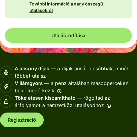
További információ a nagy összegű
utalásokról
Utalás indítása
Alacsony díjak
— a díjak annál olcsóbbak, minél
többet utalsz
Villámgyors
— a pénz általában másodperceken
belül megérkezik
Tökéletesen kiszámítható
— rögzítsd az
árfolyamot a nemzetközi utalásodhoz
Regisztráció