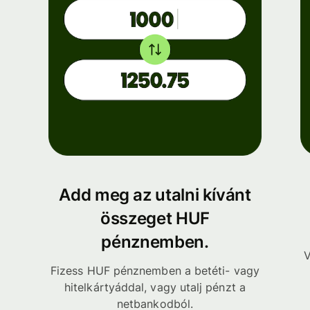
Add meg az utalni kívánt
összeget HUF
pénznemben.
V
Fizess HUF pénznemben a betéti- vagy
hitelkártyáddal, vagy utalj pénzt a
netbankodból.