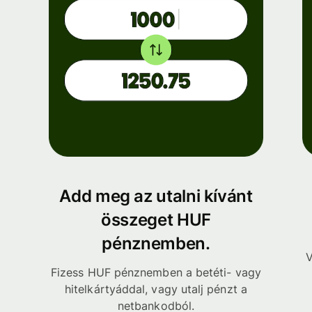
Add meg az utalni kívánt
összeget HUF
pénznemben.
V
Fizess HUF pénznemben a betéti- vagy
hitelkártyáddal, vagy utalj pénzt a
netbankodból.