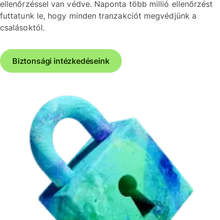
ellenőrzéssel van védve. Naponta több millió ellenőrzést
futtatunk le, hogy minden tranzakciót megvédjünk a
csalásoktól.
Biztonsági intézkedéseink