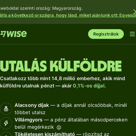
 weboldal szerinti ország: Magyarország.
álts a következő országra, hogy lásd, miket ajánlunk ott: Egyesül
Regisztrálok
Utalás külföldre
Csatlakozz több mint 14,8 millió emberhez, akik mind
külföldre utalnak pénzt — akár
0,1%-os díjjal
.
Alacsony díjak
— a díjak annál olcsóbbak, minél
többet utalsz
Villámgyors
— a pénz általában másodperceken
belül megérkezik
Tökéletesen kiszámítható
— rögzítsd az