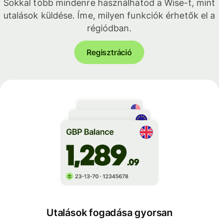
Sokkal több mindenre használhatod a Wise-t, mint
utalások küldése. Íme, milyen funkciók érhetők el a
régiódban.
Regisztráció
Utalások fogadása gyorsan