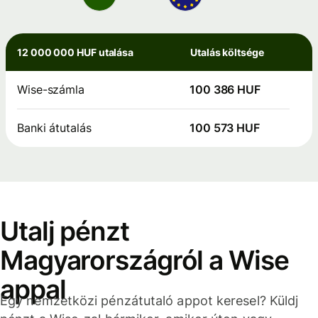
12 000 000 HUF utalása
Utalás költsége
Wise-számla
100 386 HUF
Banki átutalás
100 573 HUF
Utalj pénzt
Magyarországról a Wise
appal
Egy nemzetközi pénzátutaló appot keresel? Küldj