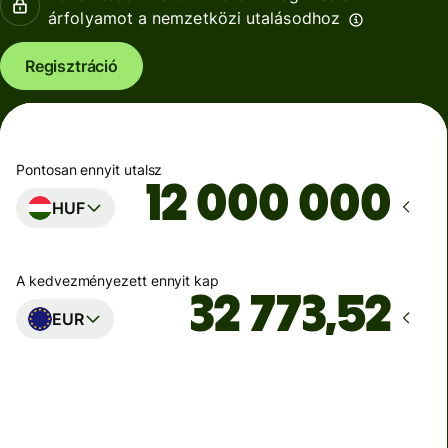
árfolyamot a nemzetközi utalásodhoz
Regisztráció
Pontosan ennyit utalsz
HUF
A kedvezményezett ennyit kap
EUR
Ekkor érkezik meg
Ma - másodpercek alatt