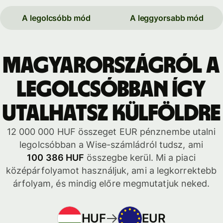
A legolcsóbb mód
A leggyorsabb mód
Magyarországról a
legolcsóbban így
utalhatsz külföldre
12 000 000 HUF összeget EUR pénznembe utalni
legolcsóbban a Wise-számládról tudsz, ami
100 386 HUF
összegbe kerül. Mi a piaci
középárfolyamot használjuk, ami a legkorrektebb
árfolyam, és mindig előre megmutatjuk neked.
HUF
EUR