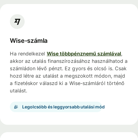
Wise-számla
Ha rendelkezel
Wise többpénznemű számlával
,
akkor az utalás finanszírozásához használhatod a
számládon lévő pénzt. Ez gyors és olcsó is. Csak
hozd létre az utalást a megszokott módon, majd
a fizetéskor válaszd ki a Wise-számláról történő
utalást.
Legolcsóbb és leggyorsabb utalási mód