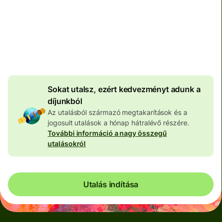
Teljes díj
100 573 HUF
HUF pénznemben megadva
4 046 HUF
volumenkedvezmény
Sokat utalsz, ezért kedvezményt adunk a
díjunkból
Az utalásból származó megtakarítások és a
jogosult utalások a hónap hátralévő részére.
További információ a nagy összegű
utalásokról
Utalás indítása