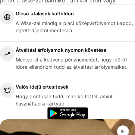
pénzt a Wise-zal bármikor, amikor úton vagy.
Olcsó utalások külföldön
A Wise-zal mindig a piaci középárfolyamot kapod,
rejtett díjaktól mentesen.
Átváltási árfolyamok nyomon követése
Mentsd el a kedvenc pénznemeidet, hogy időről-
időre ellenőrizni tudd az átváltási árfolyamaikat.
Valós idejű értesítések
Hogy pontosan tudd, mire költöttél, amint
használtad a kártyád.