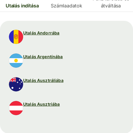
Utalás indítása
Számlaadatok
átváltása
Utalás Andorrába
Utalás Argentínába
Utalás Ausztráliába
Utalás Ausztriába