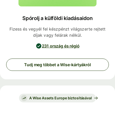
Spórolj a külföldi kiadásaidon
Fizess és vegyél fel készpénzt világszerte rejtett
díjak vagy felárak nélkül.
231 ország és régió
Tudj meg többet a Wise-kártyákról
A Wise Assets Europe biztosításával