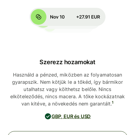
Szerezz hozamokat
Használd a pénzed, miközben az folyamatosan
gyarapszik. Nem kötjük le a tőkéd, így bármikor
utalhatsz vagy költhetsz belőle. Nincs
elköteleződés, nincs macera. A tőke kockázatnak
1
van kitéve, a növekedés nem garantált.
GBP, EUR és USD