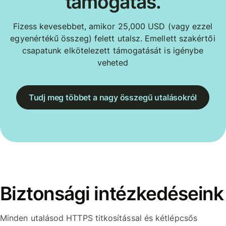
támogatás.
Fizess kevesebbet, amikor 25,000 USD (vagy ezzel
egyenértékű összeg) felett utalsz. Emellett szakértői
csapatunk elkötelezett támogatását is igénybe
veheted
Tudj meg többet a nagy összegű utalásokról
Biztonsági intézkedéseink
Minden utalásod HTTPS titkosítással és kétlépcsős