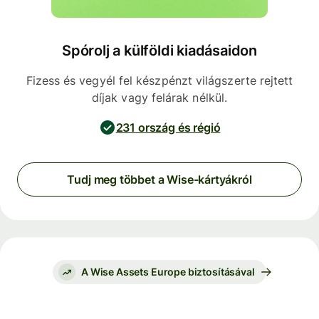
Spórolj a külföldi kiadásaidon
Fizess és vegyél fel készpénzt világszerte rejtett
díjak vagy felárak nélkül.
231 ország és régió
Tudj meg többet a Wise-kártyákról
A Wise Assets Europe biztosításával