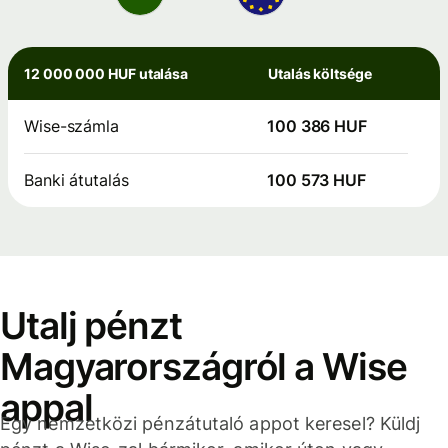
12 000 000 HUF utalása
Utalás költsége
Wise-számla
100 386 HUF
Banki átutalás
100 573 HUF
Utalj pénzt
Magyarországról a Wise
appal
Egy nemzetközi pénzátutaló appot keresel? Küldj