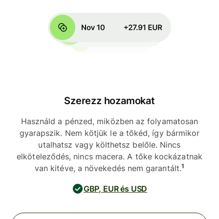
Szerezz hozamokat
Használd a pénzed, miközben az folyamatosan
gyarapszik. Nem kötjük le a tőkéd, így bármikor
utalhatsz vagy költhetsz belőle. Nincs
elköteleződés, nincs macera. A tőke kockázatnak
1
van kitéve, a növekedés nem garantált.
GBP, EUR és USD