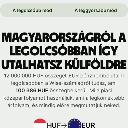
A legolcsóbb mód
A leggyorsabb mód
Magyarországról a
legolcsóbban így
utalhatsz külföldre
12 000 000 HUF összeget EUR pénznembe utalni
legolcsóbban a Wise-számládról tudsz, ami
100 386 HUF
összegbe kerül. Mi a piaci
középárfolyamot használjuk, ami a legkorrektebb
árfolyam, és mindig előre megmutatjuk neked.
HUF
EUR