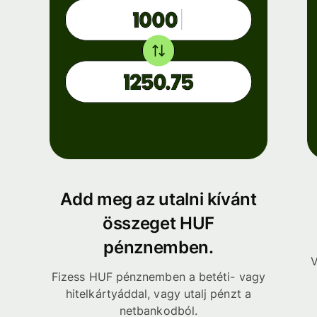
Add meg az utalni kívánt
összeget HUF
pénznemben.
V
Fizess HUF pénznemben a betéti- vagy
hitelkártyáddal, vagy utalj pénzt a
netbankodból.