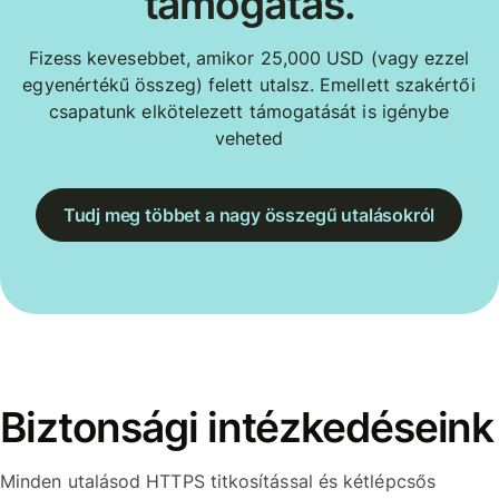
támogatás.
Fizess kevesebbet, amikor 25,000 USD (vagy ezzel
egyenértékű összeg) felett utalsz. Emellett szakértői
csapatunk elkötelezett támogatását is igénybe
veheted
Tudj meg többet a nagy összegű utalásokról
Biztonsági intézkedéseink
Minden utalásod HTTPS titkosítással és kétlépcsős