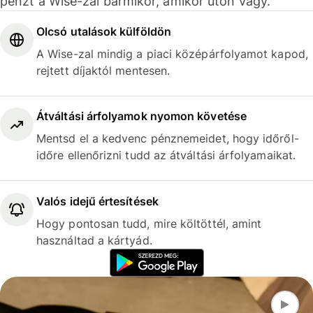
pénzt a Wise-zal bármikor, amikor úton vagy.
Olcsó utalások külföldön
A Wise-zal mindig a piaci középárfolyamot kapod,
rejtett díjaktól mentesen.
Átváltási árfolyamok nyomon követése
Mentsd el a kedvenc pénznemeidet, hogy időről-
időre ellenőrizni tudd az átváltási árfolyamaikat.
Valós idejű értesítések
Hogy pontosan tudd, mire költöttél, amint
használtad a kártyád.