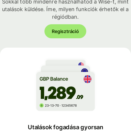
Sokkal több mindenre használhatod a Wise-t, mint
utalások küldése. Íme, milyen funkciók érhetők el a
régiódban.
Regisztráció
Utalások fogadása gyorsan