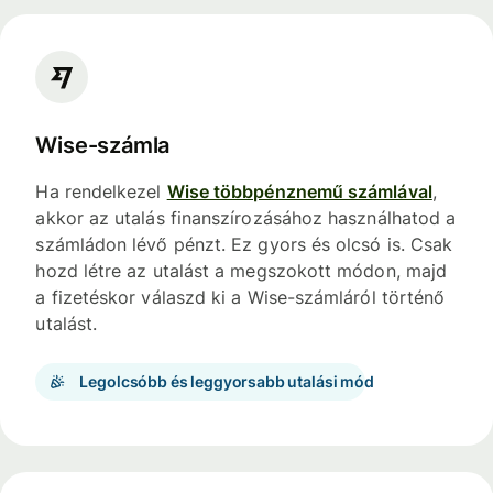
Wise-számla
Ha rendelkezel
Wise többpénznemű számlával
,
akkor az utalás finanszírozásához használhatod a
számládon lévő pénzt. Ez gyors és olcsó is. Csak
hozd létre az utalást a megszokott módon, majd
a fizetéskor válaszd ki a Wise-számláról történő
utalást.
Legolcsóbb és leggyorsabb utalási mód