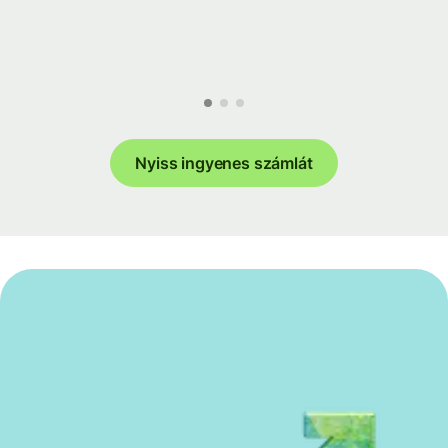
Nyiss ingyenes számlát