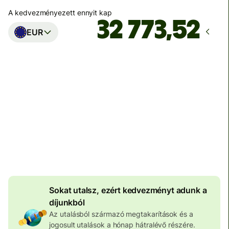
A kedvezményezett ennyit kap
EUR
Ekkor érkezik meg
Ma - másodpercek alatt
Teljes díj
100 573 HUF
HUF pénznemben megadva
4 046 HUF
volumenkedvezmény
Sokat utalsz, ezért kedvezményt adunk a
díjunkból
Az utalásból származó megtakarítások és a
jogosult utalások a hónap hátralévő részére.