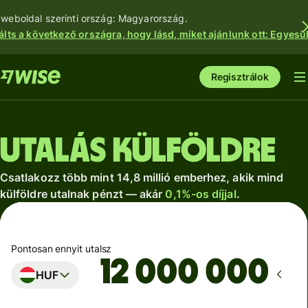
 weboldal szerinti ország: Magyarország.
álts a következő országra, hogy lásd, miket ajánlunk ott: Egyesül
Regisztrálok
Utalás külföldre
Csatlakozz több mint 14,8 millió emberhez, akik mind
külföldre utalnak pénzt — akár
0,1%-os díjjal
.
Pontosan ennyit utalsz
HUF