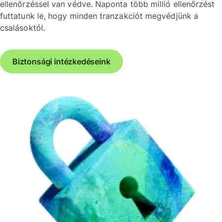
ellenőrzéssel van védve. Naponta több millió ellenőrzést
futtatunk le, hogy minden tranzakciót megvédjünk a
csalásoktól.
Biztonsági intézkedéseink