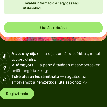
További információ a nagy összegű
utalásokról
Utalás indítása
Alacsony díjak
— a díjak annál olcsóbbak, minél
többet utalsz
Villámgyors
— a pénz általában másodperceken
belül megérkezik
Tökéletesen kiszámítható
— rögzítsd az
árfolyamot a nemzetközi utalásodhoz
Regisztráció