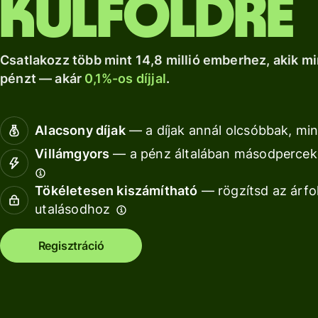
külföldre
a Wise Assets
helyi számlád.
növekedéshez.
Nézz kör
Europe
Nézz körül
Nézz körül
segítségével
Csatlakozz több mint 14,8 millió emberhez, akik mi
pénzt — akár
0,1%-os díjjal
.
Díjszabás
Díjszabás
Alacsony díjak
— a díjak annál olcsóbbak, min
magánszemélyeknek
Villámgyors
— a pénz általában másodperceke
Tökéletesen kiszámítható
— rögzítsd az árfo
Fo
utalásodhoz
AP
Regisztráció
fe
Ki
Ka