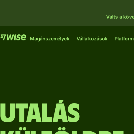
Válts a köv
Funkciók
Fu
Magánszemélyek
Vállalkozások
Platform
Utalás indítása
Nagy összegek
Wise-
Wise
utalása
Wis
számla
Business
Utalások
Pl
fogadása
A nemzetközi
Az egyetlen számla,
számla, amellyel
Utalás
Ahol ban
amire az induló
Betéti kártya
úgy utalhatsz,
pénzinté
vállalkozásodnak
igénylése
költhetsz és
vállalko
vagy növekvő
válthatsz pénzt,
csatlako
cégednek szüksége
Keress hozamot
mintha lenne egy
hálózatu
van a nemzetközi