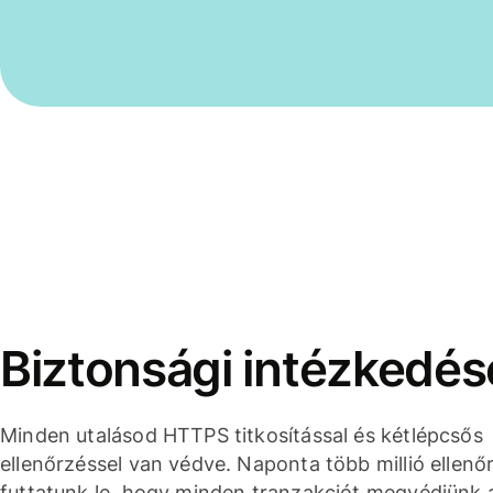
Biztonsági intézkedés
Minden utalásod HTTPS titkosítással és kétlépcsős
ellenőrzéssel van védve. Naponta több millió ellenő
futtatunk le, hogy minden tranzakciót megvédjünk 