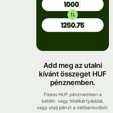
Add meg az utalni
kívánt összeget HUF
pénznemben.
Fizess HUF pénznemben a
betéti- vagy hitelkártyáddal,
vagy utalj pénzt a netbankodból.