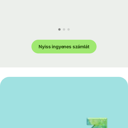
Nyiss ingyenes számlát