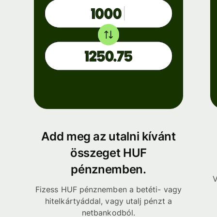
Add meg az utalni kívánt
összeget HUF
pénznemben.
V
Fizess HUF pénznemben a betéti- vagy
hitelkártyáddal, vagy utalj pénzt a
netbankodból.