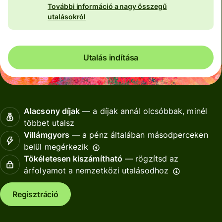
További információ a nagy összegű
utalásokról
Utalás indítása
Alacsony díjak
— a díjak annál olcsóbbak, minél
többet utalsz
Villámgyors
— a pénz általában másodperceken
belül megérkezik
Tökéletesen kiszámítható
— rögzítsd az
árfolyamot a nemzetközi utalásodhoz
Regisztráció