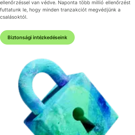
ellenőrzéssel van védve. Naponta több millió ellenőrzést
futtatunk le, hogy minden tranzakciót megvédjünk a
csalásoktól.
Biztonsági intézkedéseink