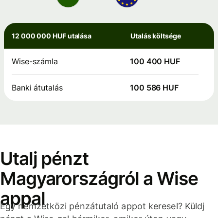
12 000 000 HUF utalása
Utalás költsége
Wise-számla
100 400 HUF
Banki átutalás
100 586 HUF
Utalj pénzt
Magyarországról a Wise
appal
Egy nemzetközi pénzátutaló appot keresel? Küldj