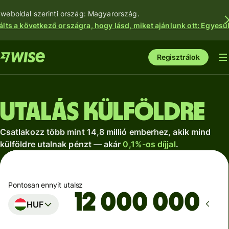
 weboldal szerinti ország: Magyarország.
álts a következő országra, hogy lásd, miket ajánlunk ott: Egyesül
Regisztrálok
Utalás külföldre
Csatlakozz több mint 14,8 millió emberhez, akik mind
külföldre utalnak pénzt — akár
0,1%-os díjjal
.
Pontosan ennyit utalsz
HUF