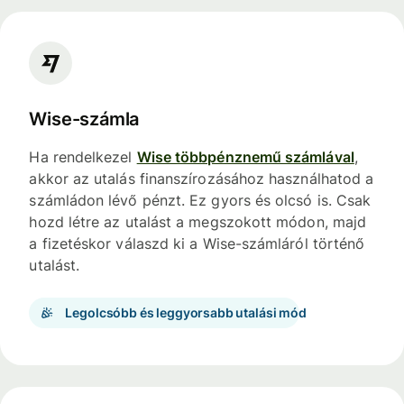
Wise-számla
Ha rendelkezel
Wise többpénznemű számlával
,
akkor az utalás finanszírozásához használhatod a
számládon lévő pénzt. Ez gyors és olcsó is. Csak
hozd létre az utalást a megszokott módon, majd
a fizetéskor válaszd ki a Wise-számláról történő
utalást.
Legolcsóbb és leggyorsabb utalási mód