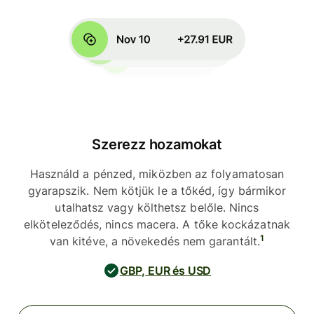
Szerezz hozamokat
Használd a pénzed, miközben az folyamatosan
gyarapszik. Nem kötjük le a tőkéd, így bármikor
utalhatsz vagy költhetsz belőle. Nincs
elköteleződés, nincs macera. A tőke kockázatnak
1
van kitéve, a növekedés nem garantált.
GBP, EUR és USD