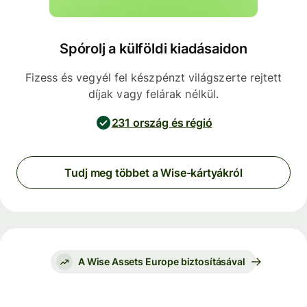
Spórolj a külföldi kiadásaidon
Fizess és vegyél fel készpénzt világszerte rejtett
díjak vagy felárak nélkül.
231 ország és régió
Tudj meg többet a Wise-kártyákról
A Wise Assets Europe biztosításával