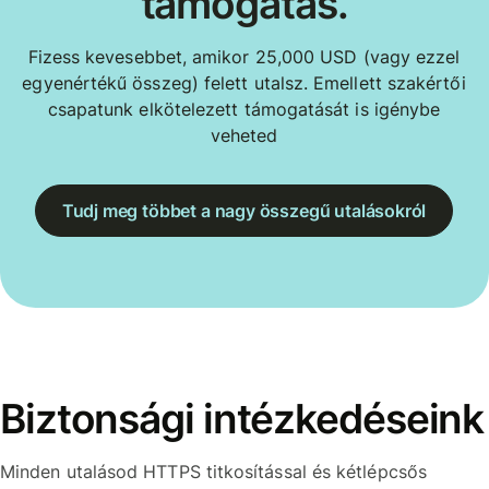
támogatás.
Fizess kevesebbet, amikor 25,000 USD (vagy ezzel
egyenértékű összeg) felett utalsz. Emellett szakértői
csapatunk elkötelezett támogatását is igénybe
veheted
Tudj meg többet a nagy összegű utalásokról
Biztonsági intézkedéseink
Minden utalásod HTTPS titkosítással és kétlépcsős