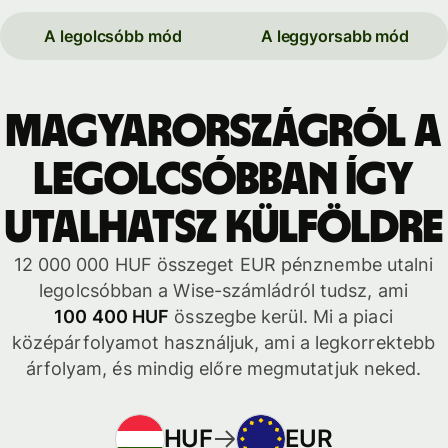
A legolcsóbb mód
A leggyorsabb mód
Magyarországról a
legolcsóbban így
utalhatsz külföldre
12 000 000 HUF összeget EUR pénznembe utalni
legolcsóbban a Wise-számládról tudsz, ami
100 400 HUF
összegbe kerül. Mi a piaci
középárfolyamot használjuk, ami a legkorrektebb
árfolyam, és mindig előre megmutatjuk neked.
HUF
EUR