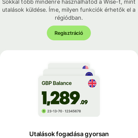
Sokkal több mindenre használhatod a Wise-t, mint
utalások küldése. Íme, milyen funkciók érhetők el a
régiódban.
Regisztráció
Utalások fogadása gyorsan