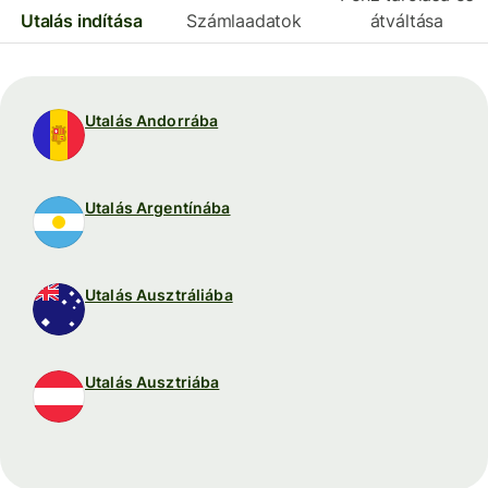
Utalás indítása
Számlaadatok
átváltása
Utalás Andorrába
Utalás Argentínába
Utalás Ausztráliába
Utalás Ausztriába