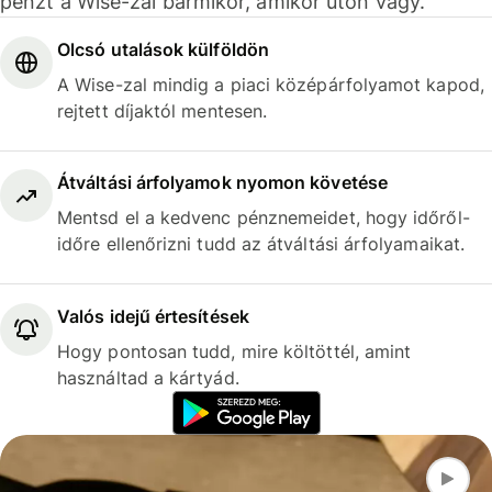
pénzt a Wise-zal bármikor, amikor úton vagy.
Olcsó utalások külföldön
A Wise-zal mindig a piaci középárfolyamot kapod,
rejtett díjaktól mentesen.
Átváltási árfolyamok nyomon követése
Mentsd el a kedvenc pénznemeidet, hogy időről-
időre ellenőrizni tudd az átváltási árfolyamaikat.
Valós idejű értesítések
Hogy pontosan tudd, mire költöttél, amint
használtad a kártyád.