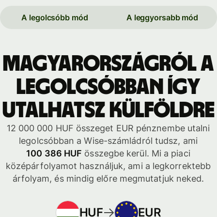
A legolcsóbb mód
A leggyorsabb mód
Magyarországról a
legolcsóbban így
utalhatsz külföldre
12 000 000 HUF összeget EUR pénznembe utalni
legolcsóbban a Wise-számládról tudsz, ami
100 386 HUF
összegbe kerül. Mi a piaci
középárfolyamot használjuk, ami a legkorrektebb
árfolyam, és mindig előre megmutatjuk neked.
HUF
EUR