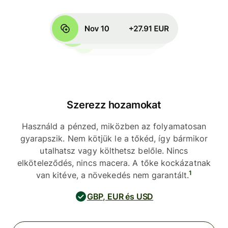
Szerezz hozamokat
Használd a pénzed, miközben az folyamatosan
gyarapszik. Nem kötjük le a tőkéd, így bármikor
utalhatsz vagy költhetsz belőle. Nincs
elköteleződés, nincs macera. A tőke kockázatnak
1
van kitéve, a növekedés nem garantált.
GBP, EUR és USD