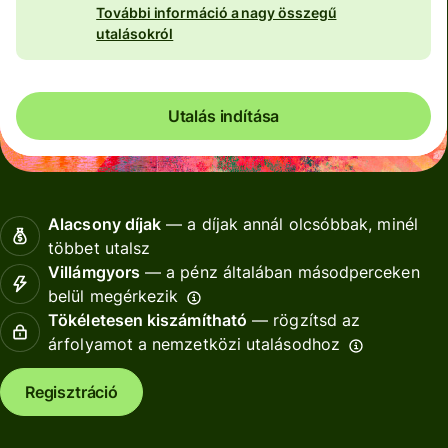
További információ a nagy összegű
utalásokról
Utalás indítása
Alacsony díjak
— a díjak annál olcsóbbak, minél
többet utalsz
Villámgyors
— a pénz általában másodperceken
belül megérkezik
Tökéletesen kiszámítható
— rögzítsd az
árfolyamot a nemzetközi utalásodhoz
Regisztráció