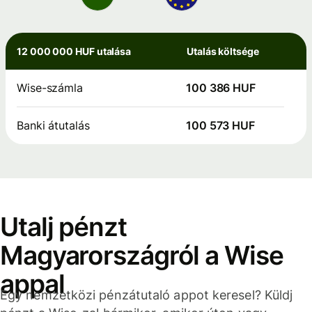
12 000 000 HUF utalása
Utalás költsége
Wise-számla
100 386 HUF
Banki átutalás
100 573 HUF
Utalj pénzt
Magyarországról a Wise
appal
Egy nemzetközi pénzátutaló appot keresel? Küldj