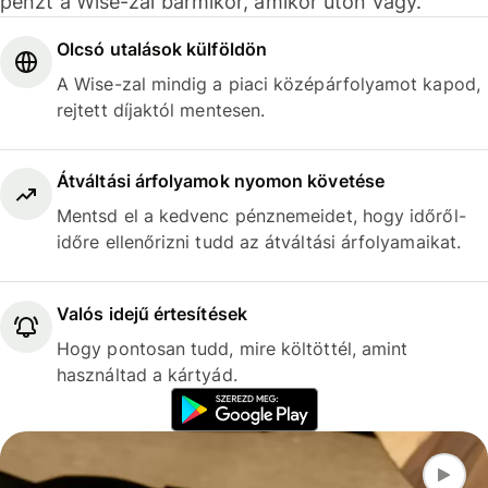
pénzt a Wise-zal bármikor, amikor úton vagy.
Olcsó utalások külföldön
A Wise-zal mindig a piaci középárfolyamot kapod,
rejtett díjaktól mentesen.
Átváltási árfolyamok nyomon követése
Mentsd el a kedvenc pénznemeidet, hogy időről-
időre ellenőrizni tudd az átváltási árfolyamaikat.
Valós idejű értesítések
Hogy pontosan tudd, mire költöttél, amint
használtad a kártyád.