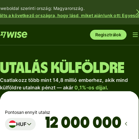
 weboldal szerinti ország: Magyarország.
álts a következő országra, hogy lásd, miket ajánlunk ott: Egyesül
Regisztrálok
Utalás külföldre
Csatlakozz több mint 14,8 millió emberhez, akik mind
külföldre utalnak pénzt — akár
0,1%-os díjjal
.
Pontosan ennyit utalsz
HUF