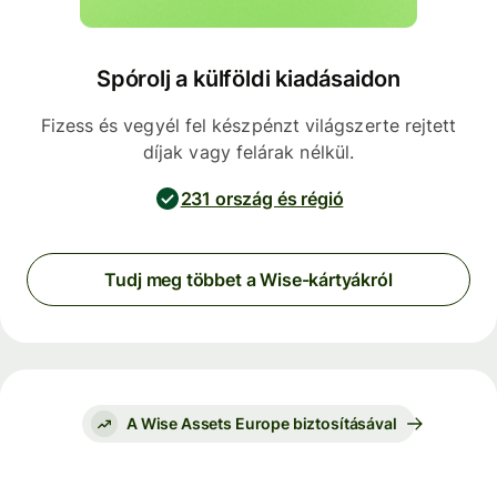
Spórolj a külföldi kiadásaidon
Fizess és vegyél fel készpénzt világszerte rejtett
díjak vagy felárak nélkül.
231 ország és régió
Tudj meg többet a Wise-kártyákról
A Wise Assets Europe biztosításával