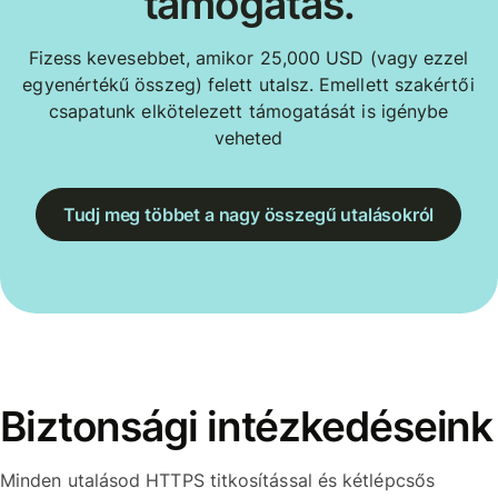
támogatás.
Fizess kevesebbet, amikor 25,000 USD (vagy ezzel
egyenértékű összeg) felett utalsz. Emellett szakértői
csapatunk elkötelezett támogatását is igénybe
veheted
Tudj meg többet a nagy összegű utalásokról
Biztonsági intézkedéseink
Minden utalásod HTTPS titkosítással és kétlépcsős