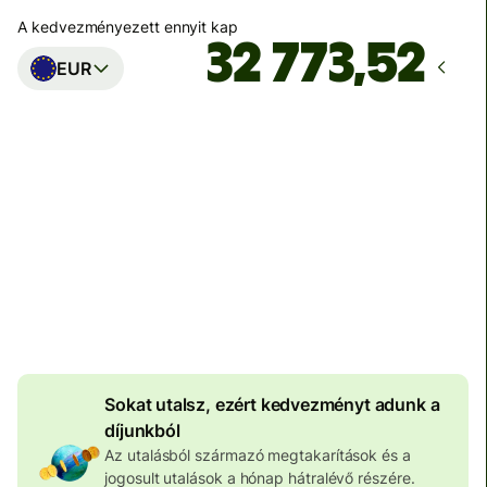
A kedvezményezett ennyit kap
EUR
Ekkor érkezik meg
Ma - másodpercek alatt
Teljes díj
100 573 HUF
HUF pénznemben megadva
4 046 HUF
volumenkedvezmény
Sokat utalsz, ezért kedvezményt adunk a
díjunkból
Az utalásból származó megtakarítások és a
jogosult utalások a hónap hátralévő részére.