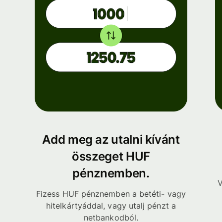
Add meg az utalni kívánt
összeget HUF
pénznemben.
V
Fizess HUF pénznemben a betéti- vagy
hitelkártyáddal, vagy utalj pénzt a
netbankodból.