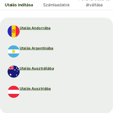
Utalás indítása
Számlaadatok
átváltása
Utalás Andorrába
Utalás Argentínába
Utalás Ausztráliába
Utalás Ausztriába