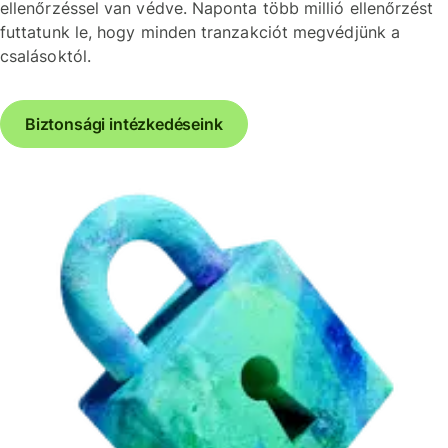
ellenőrzéssel van védve. Naponta több millió ellenőrzést
futtatunk le, hogy minden tranzakciót megvédjünk a
csalásoktól.
Biztonsági intézkedéseink