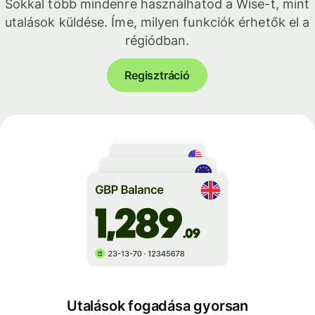
Sokkal több mindenre használhatod a Wise-t, mint
utalások küldése. Íme, milyen funkciók érhetők el a
régiódban.
Regisztráció
Utalások fogadása gyorsan