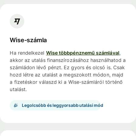
Wise-számla
Ha rendelkezel
Wise többpénznemű számlával
,
akkor az utalás finanszírozásához használhatod a
számládon lévő pénzt. Ez gyors és olcsó is. Csak
hozd létre az utalást a megszokott módon, majd
a fizetéskor válaszd ki a Wise-számláról történő
utalást.
Legolcsóbb és leggyorsabb utalási mód