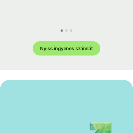
Nyiss ingyenes számlát