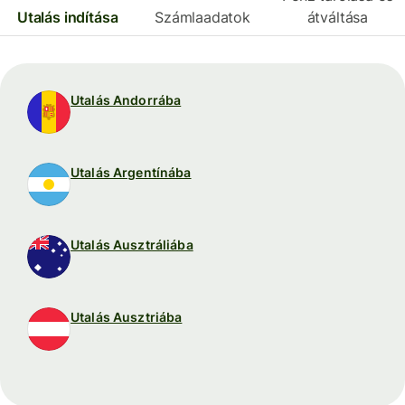
Utalás indítása
Számlaadatok
átváltása
Utalás Andorrába
Utalás Argentínába
Utalás Ausztráliába
Utalás Ausztriába