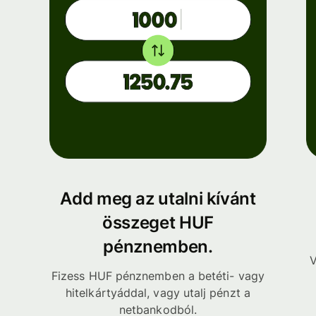
Add meg az utalni kívánt
összeget HUF
pénznemben.
V
Fizess HUF pénznemben a betéti- vagy
hitelkártyáddal, vagy utalj pénzt a
netbankodból.