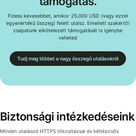
támogatás.
Fizess kevesebbet, amikor 25,000 USD (vagy ezzel
egyenértékű összeg) felett utalsz. Emellett szakértői
csapatunk elkötelezett támogatását is igénybe
veheted
Tudj meg többet a nagy összegű utalásokról
Biztonsági intézkedéseink
Minden utalásod HTTPS titkosítással és kétlépcsős