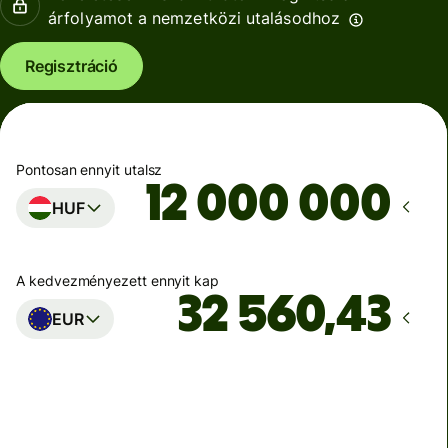
árfolyamot a nemzetközi utalásodhoz
Regisztráció
Pontosan ennyit utalsz
HUF
A kedvezményezett ennyit kap
EUR
Ekkor érkezik meg
Ma - másodpercek alatt