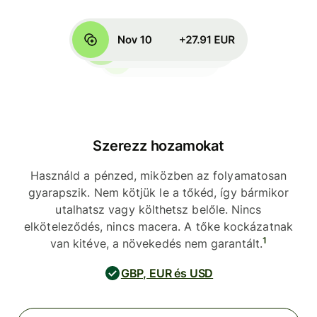
Szerezz hozamokat
Használd a pénzed, miközben az folyamatosan
gyarapszik. Nem kötjük le a tőkéd, így bármikor
utalhatsz vagy költhetsz belőle. Nincs
elköteleződés, nincs macera. A tőke kockázatnak
1
van kitéve, a növekedés nem garantált.
GBP, EUR és USD