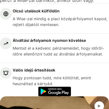
pénzt a Wise-zal bármikor, amikor úton vagy.
Olcsó utalások külföldön
A Wise-zal mindig a piaci középárfolyamot kapod,
rejtett díjaktól mentesen.
Átváltási árfolyamok nyomon követése
Mentsd el a kedvenc pénznemeidet, hogy időről-
időre ellenőrizni tudd az átváltási árfolyamaikat.
Valós idejű értesítések
Hogy pontosan tudd, mire költöttél, amint
használtad a kártyád.