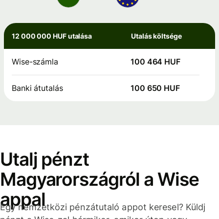
12 000 000 HUF utalása
Utalás költsége
Wise-számla
100 464 HUF
Banki átutalás
100 650 HUF
Utalj pénzt
Magyarországról a Wise
appal
Egy nemzetközi pénzátutaló appot keresel? Küldj