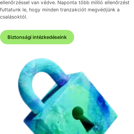
ellenőrzéssel van védve. Naponta több millió ellenőrzést
futtatunk le, hogy minden tranzakciót megvédjünk a
csalásoktól.
Biztonsági intézkedéseink