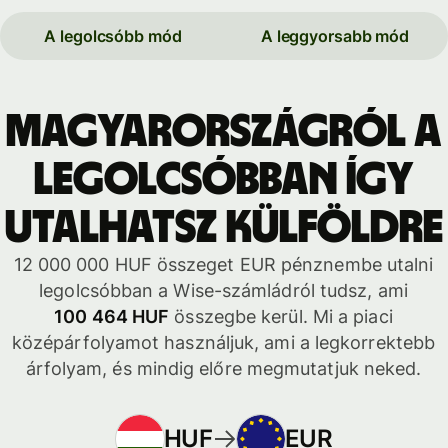
A legolcsóbb mód
A leggyorsabb mód
Magyarországról a
legolcsóbban így
utalhatsz külföldre
12 000 000 HUF összeget EUR pénznembe utalni
legolcsóbban a Wise-számládról tudsz, ami
100 464 HUF
összegbe kerül. Mi a piaci
középárfolyamot használjuk, ami a legkorrektebb
árfolyam, és mindig előre megmutatjuk neked.
HUF
EUR