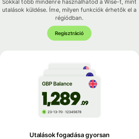
Sokkal több mindenre használhatod a Wise-t, mint
utalások küldése. Íme, milyen funkciók érhetők el a
régiódban.
Regisztráció
Utalások fogadása gyorsan