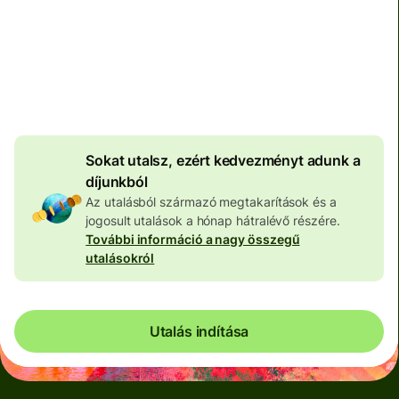
Teljes díj
100 650 HUF
HUF pénznemben megadva
3 969 HUF
volumenkedvezmény
Sokat utalsz, ezért kedvezményt adunk a
díjunkból
Az utalásból származó megtakarítások és a
jogosult utalások a hónap hátralévő részére.
További információ a nagy összegű
utalásokról
Utalás indítása