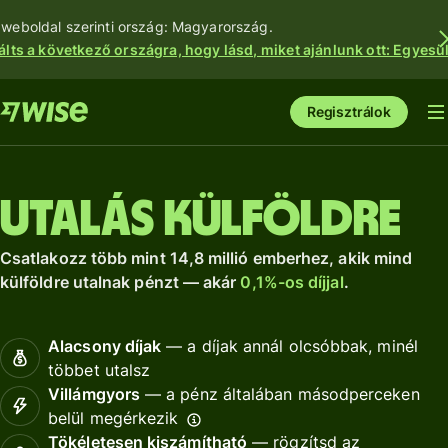
 weboldal szerinti ország: Magyarország.
álts a következő országra, hogy lásd, miket ajánlunk ott: Egyesül
Regisztrálok
Utalás külföldre
Csatlakozz több mint 14,8 millió emberhez, akik mind
külföldre utalnak pénzt — akár
0,1%-os díjjal
.
Alacsony díjak
— a díjak annál olcsóbbak, minél
többet utalsz
Villámgyors
— a pénz általában másodperceken
belül megérkezik
Tökéletesen kiszámítható
— rögzítsd az