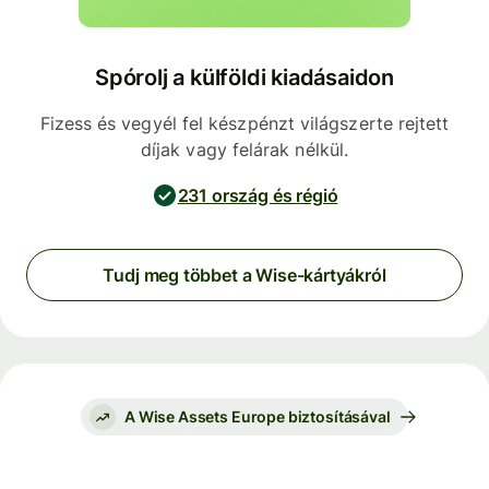
Spórolj a külföldi kiadásaidon
Fizess és vegyél fel készpénzt világszerte rejtett
díjak vagy felárak nélkül.
231 ország és régió
Tudj meg többet a Wise-kártyákról
A Wise Assets Europe biztosításával