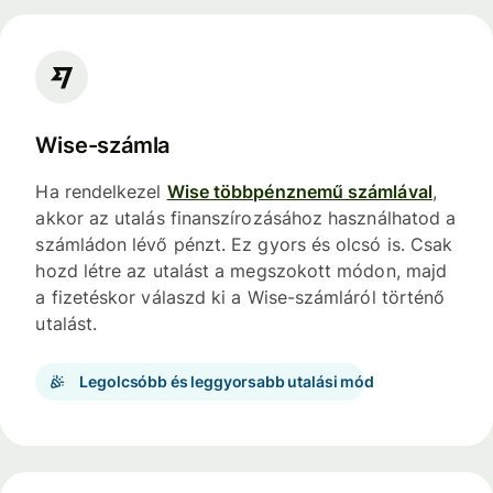
Wise-számla
Ha rendelkezel
Wise többpénznemű számlával
,
akkor az utalás finanszírozásához használhatod a
számládon lévő pénzt. Ez gyors és olcsó is. Csak
hozd létre az utalást a megszokott módon, majd
a fizetéskor válaszd ki a Wise-számláról történő
utalást.
Legolcsóbb és leggyorsabb utalási mód