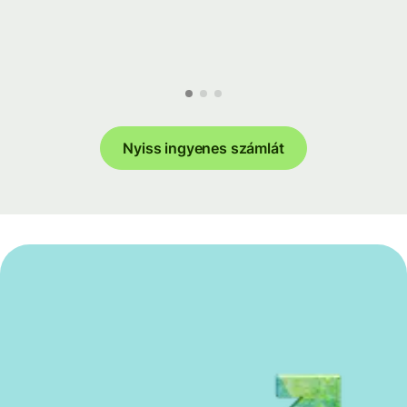
Nyiss ingyenes számlát