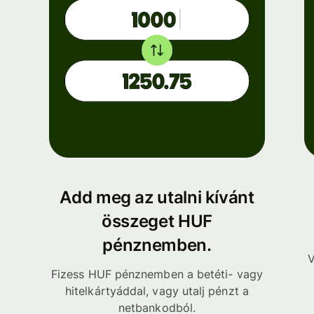
Add meg az utalni kívánt
összeget HUF
pénznemben.
V
Fizess HUF pénznemben a betéti- vagy
hitelkártyáddal, vagy utalj pénzt a
netbankodból.