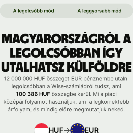
A legolcsóbb mód
A leggyorsabb mód
Magyarországról a
legolcsóbban így
utalhatsz külföldre
12 000 000 HUF összeget EUR pénznembe utalni
legolcsóbban a Wise-számládról tudsz, ami
100 386 HUF
összegbe kerül. Mi a piaci
középárfolyamot használjuk, ami a legkorrektebb
árfolyam, és mindig előre megmutatjuk neked.
HUF
EUR