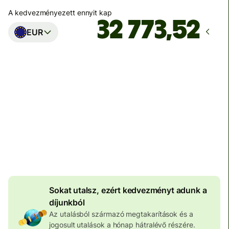
A kedvezményezett ennyit kap
EUR
Ekkor érkezik meg
Ma - másodpercek alatt
Teljes díj
100 573 HUF
HUF pénznemben megadva
4 046 HUF
volumenkedvezmény
Sokat utalsz, ezért kedvezményt adunk a
díjunkból
Az utalásból származó megtakarítások és a
jogosult utalások a hónap hátralévő részére.