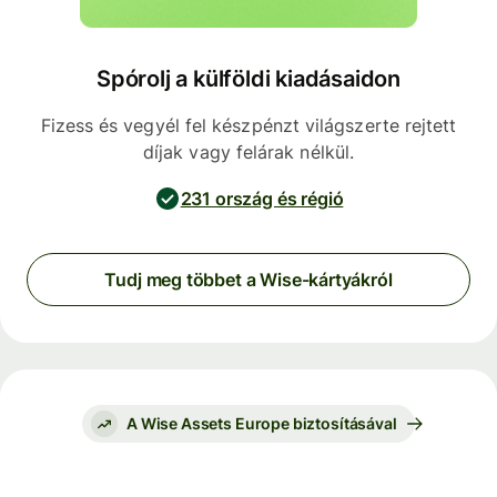
Spórolj a külföldi kiadásaidon
Fizess és vegyél fel készpénzt világszerte rejtett
díjak vagy felárak nélkül.
231 ország és régió
Tudj meg többet a Wise-kártyákról
A Wise Assets Europe biztosításával