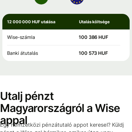
12 000 000 HUF utalása
Utalás költsége
Wise-számla
100 386 HUF
Banki átutalás
100 573 HUF
Utalj pénzt
Magyarországról a Wise
appal
Egy nemzetközi pénzátutaló appot keresel? Küldj