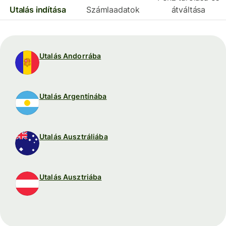
Utalás indítása
Számlaadatok
átváltása
Utalás Andorrába
Utalás Argentínába
Utalás Ausztráliába
Utalás Ausztriába