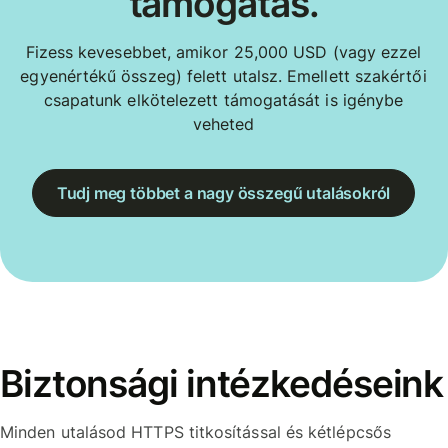
támogatás.
Fizess kevesebbet, amikor 25,000 USD (vagy ezzel
egyenértékű összeg) felett utalsz. Emellett szakértői
csapatunk elkötelezett támogatását is igénybe
veheted
Tudj meg többet a nagy összegű utalásokról
Biztonsági intézkedéseink
Minden utalásod HTTPS titkosítással és kétlépcsős