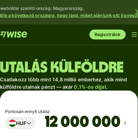
 weboldal szerinti ország: Magyarország.
álts a következő országra, hogy lásd, miket ajánlunk ott: Egyesül
Regisztrálok
Utalás külföldre
Csatlakozz több mint 14,8 millió emberhez, akik mind
külföldre utalnak pénzt — akár
0,1%-os díjjal
.
Pontosan ennyit utalsz
HUF