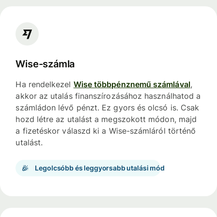
Wise-számla
Ha rendelkezel
Wise többpénznemű számlával
,
akkor az utalás finanszírozásához használhatod a
számládon lévő pénzt. Ez gyors és olcsó is. Csak
hozd létre az utalást a megszokott módon, majd
a fizetéskor válaszd ki a Wise-számláról történő
utalást.
Legolcsóbb és leggyorsabb utalási mód