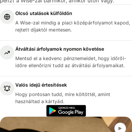
pénzt a Wise-zal bármikor, amikor úton vagy.
Olcsó utalások külföldön
A Wise-zal mindig a piaci középárfolyamot kapod,
rejtett díjaktól mentesen.
Átváltási árfolyamok nyomon követése
Mentsd el a kedvenc pénznemeidet, hogy időről-
időre ellenőrizni tudd az átváltási árfolyamaikat.
Valós idejű értesítések
Hogy pontosan tudd, mire költöttél, amint
használtad a kártyád.