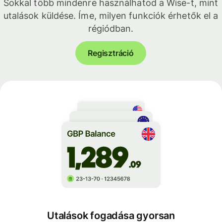
Sokkal több mindenre használhatod a Wise-t, mint
utalások küldése. Íme, milyen funkciók érhetők el a
régiódban.
Regisztráció
Utalások fogadása gyorsan