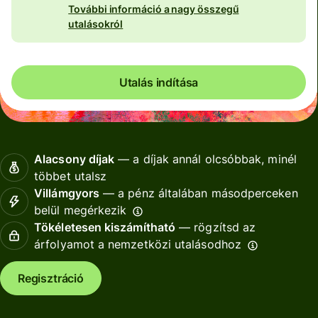
További információ a nagy összegű
utalásokról
Utalás indítása
Alacsony díjak
— a díjak annál olcsóbbak, minél
többet utalsz
Villámgyors
— a pénz általában másodperceken
belül megérkezik
Tökéletesen kiszámítható
— rögzítsd az
árfolyamot a nemzetközi utalásodhoz
Regisztráció