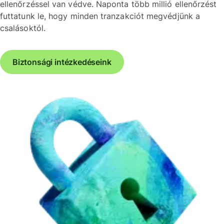
ellenőrzéssel van védve. Naponta több millió ellenőrzést
futtatunk le, hogy minden tranzakciót megvédjünk a
csalásoktól.
Biztonsági intézkedéseink