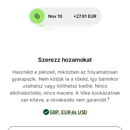
Szerezz hozamokat
Használd a pénzed, miközben az folyamatosan
gyarapszik. Nem kötjük le a tőkéd, így bármikor
utalhatsz vagy költhetsz belőle. Nincs
elköteleződés, nincs macera. A tőke kockázatnak
1
van kitéve, a növekedés nem garantált.
GBP, EUR és USD