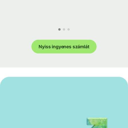
Nyiss ingyenes számlát