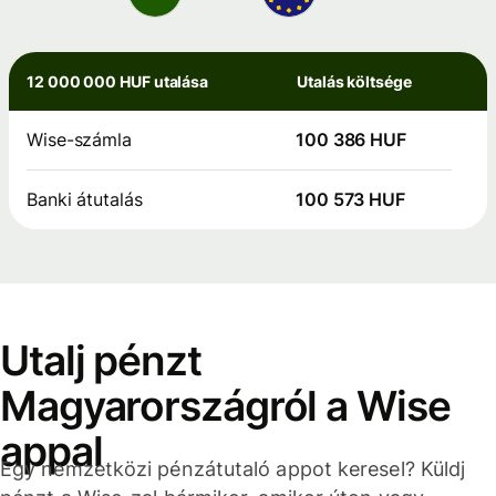
12 000 000 HUF utalása
Utalás költsége
Wise-számla
100 386 HUF
Banki átutalás
100 573 HUF
Utalj pénzt
Magyarországról a Wise
appal
Egy nemzetközi pénzátutaló appot keresel? Küldj