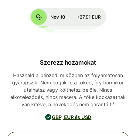
Szerezz hozamokat
Használd a pénzed, miközben az folyamatosan
gyarapszik. Nem kötjük le a tőkéd, így bármikor
utalhatsz vagy költhetsz belőle. Nincs
elköteleződés, nincs macera. A tőke kockázatnak
1
van kitéve, a növekedés nem garantált.
GBP, EUR és USD