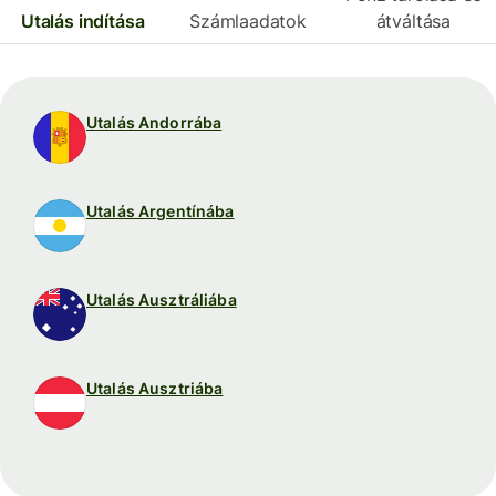
Utalás indítása
Számlaadatok
átváltása
Utalás Andorrába
Utalás Argentínába
Utalás Ausztráliába
Utalás Ausztriába