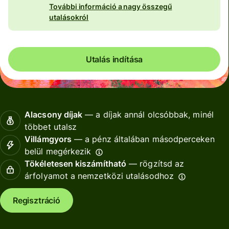
További információ a nagy összegű
utalásokról
Utalás indítása
Alacsony díjak
— a díjak annál olcsóbbak, minél
többet utalsz
Villámgyors
— a pénz általában másodperceken
belül megérkezik
Tökéletesen kiszámítható
— rögzítsd az
árfolyamot a nemzetközi utalásodhoz
Regisztráció