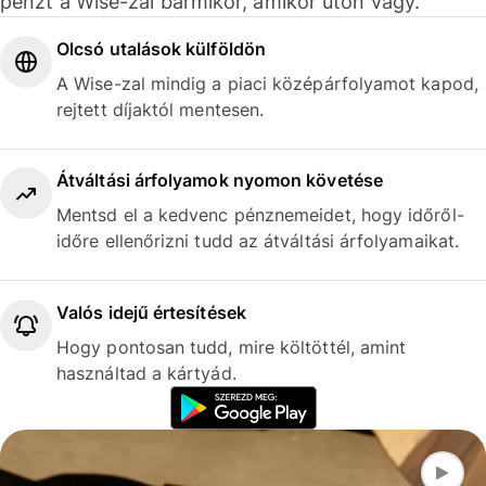
pénzt a Wise-zal bármikor, amikor úton vagy.
Olcsó utalások külföldön
A Wise-zal mindig a piaci középárfolyamot kapod,
rejtett díjaktól mentesen.
Átváltási árfolyamok nyomon követése
Mentsd el a kedvenc pénznemeidet, hogy időről-
időre ellenőrizni tudd az átváltási árfolyamaikat.
Valós idejű értesítések
Hogy pontosan tudd, mire költöttél, amint
használtad a kártyád.