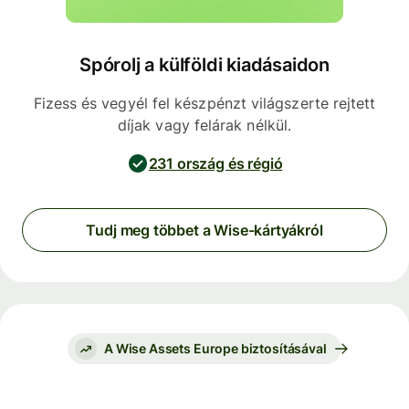
Spórolj a külföldi kiadásaidon
Fizess és vegyél fel készpénzt világszerte rejtett
díjak vagy felárak nélkül.
231 ország és régió
Tudj meg többet a Wise-kártyákról
A Wise Assets Europe biztosításával