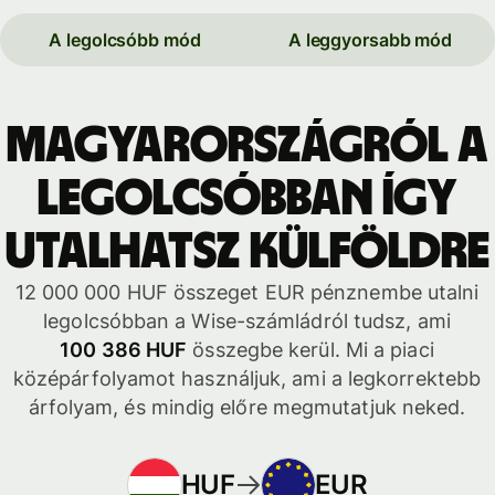
A legolcsóbb mód
A leggyorsabb mód
Magyarországról a
legolcsóbban így
utalhatsz külföldre
12 000 000 HUF összeget EUR pénznembe utalni
legolcsóbban a Wise-számládról tudsz, ami
100 386 HUF
összegbe kerül. Mi a piaci
középárfolyamot használjuk, ami a legkorrektebb
árfolyam, és mindig előre megmutatjuk neked.
HUF
EUR