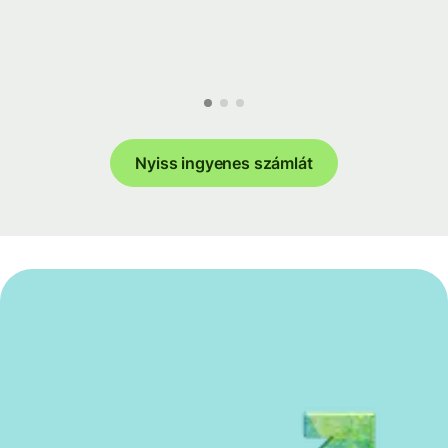
Nyiss ingyenes számlát