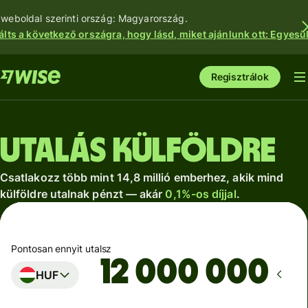
 weboldal szerinti ország: Magyarország.
álts a következő országra, hogy lásd, miket ajánlunk ott: Egyesül
Regisztrálok
Utalás külföldre
Csatlakozz több mint 14,8 millió emberhez, akik mind
külföldre utalnak pénzt — akár
0,1%-os díjjal
.
Pontosan ennyit utalsz
HUF