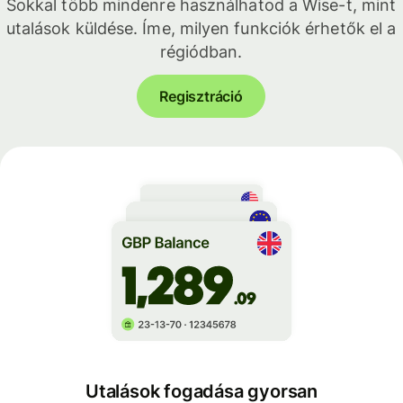
Sokkal több mindenre használhatod a Wise-t, mint
utalások küldése. Íme, milyen funkciók érhetők el a
régiódban.
Regisztráció
Utalások fogadása gyorsan