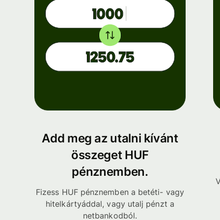
Add meg az utalni kívánt
összeget HUF
pénznemben.
V
Fizess HUF pénznemben a betéti- vagy
hitelkártyáddal, vagy utalj pénzt a
netbankodból.