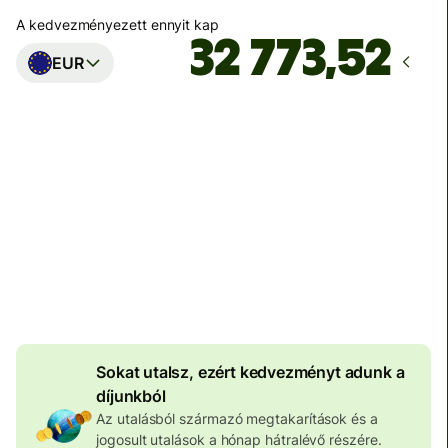
A kedvezményezett ennyit kap
EUR
Ekkor érkezik meg
Ma - másodpercek alatt
Teljes díj
100 573 HUF
HUF pénznemben megadva
4 046 HUF
volumenkedvezmény
Sokat utalsz, ezért kedvezményt adunk a
díjunkból
Az utalásból származó megtakarítások és a
jogosult utalások a hónap hátralévő részére.