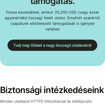
támogatás.
Fizess kevesebbet, amikor 25,000 USD (vagy ezzel
egyenértékű összeg) felett utalsz. Emellett szakértői
csapatunk elkötelezett támogatását is igénybe
veheted
Tudj meg többet a nagy összegű utalásokról
Biztonsági intézkedéseink
Minden utalásod HTTPS titkosítással és kétlépcsős