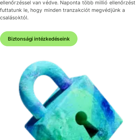
ellenőrzéssel van védve. Naponta több millió ellenőrzést
futtatunk le, hogy minden tranzakciót megvédjünk a
csalásoktól.
Biztonsági intézkedéseink