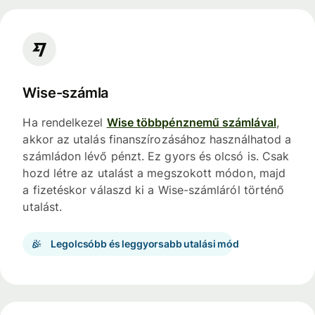
Wise-számla
Ha rendelkezel
Wise többpénznemű számlával
,
akkor az utalás finanszírozásához használhatod a
számládon lévő pénzt. Ez gyors és olcsó is. Csak
hozd létre az utalást a megszokott módon, majd
a fizetéskor válaszd ki a Wise-számláról történő
utalást.
Legolcsóbb és leggyorsabb utalási mód