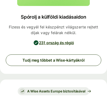
Spórolj a külföldi kiadásaidon
Fizess és vegyél fel készpénzt világszerte rejtett
díjak vagy felárak nélkül.
231 ország és régió
Tudj meg többet a Wise-kártyákról
A Wise Assets Europe biztosításával