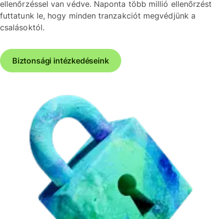
ellenőrzéssel van védve. Naponta több millió ellenőrzést
futtatunk le, hogy minden tranzakciót megvédjünk a
csalásoktól.
Biztonsági intézkedéseink