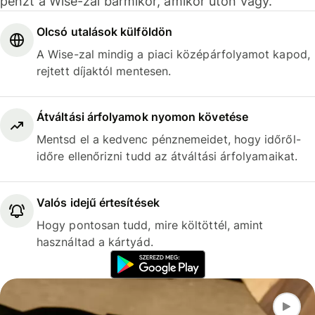
pénzt a Wise-zal bármikor, amikor úton vagy.
Olcsó utalások külföldön
A Wise-zal mindig a piaci középárfolyamot kapod,
rejtett díjaktól mentesen.
Átváltási árfolyamok nyomon követése
Mentsd el a kedvenc pénznemeidet, hogy időről-
időre ellenőrizni tudd az átváltási árfolyamaikat.
Valós idejű értesítések
Hogy pontosan tudd, mire költöttél, amint
használtad a kártyád.