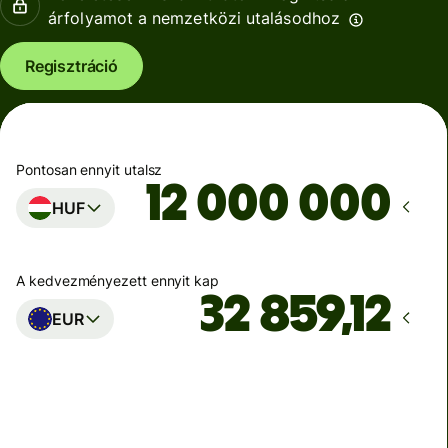
árfolyamot a nemzetközi utalásodhoz
Regisztráció
Pontosan ennyit utalsz
HUF
A kedvezményezett ennyit kap
EUR
Ekkor érkezik meg
Ma - másodpercek alatt