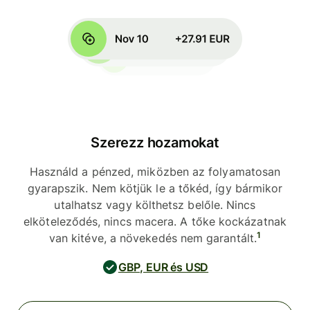
Szerezz hozamokat
Használd a pénzed, miközben az folyamatosan
gyarapszik. Nem kötjük le a tőkéd, így bármikor
utalhatsz vagy költhetsz belőle. Nincs
elköteleződés, nincs macera. A tőke kockázatnak
1
van kitéve, a növekedés nem garantált.
GBP, EUR és USD