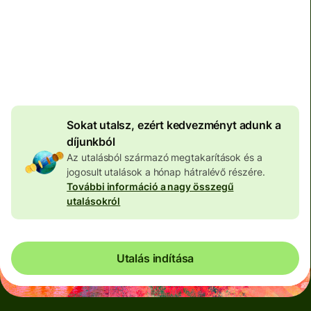
Teljes díj
100 559 HUF
HUF pénznemben megadva
4 060 HUF
volumenkedvezmény
Sokat utalsz, ezért kedvezményt adunk a
díjunkból
Az utalásból származó megtakarítások és a
jogosult utalások a hónap hátralévő részére.
További információ a nagy összegű
utalásokról
Utalás indítása