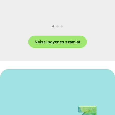
Nyiss ingyenes számlát