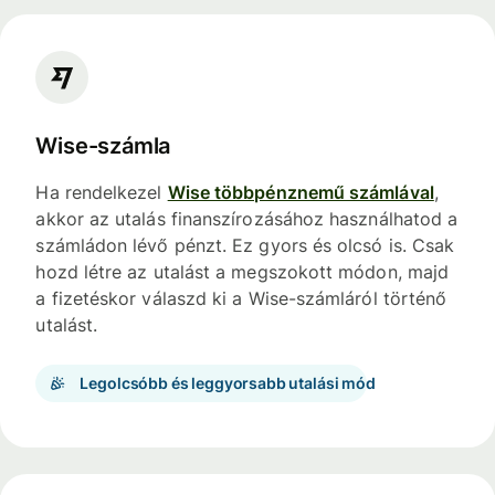
Wise-számla
Ha rendelkezel
Wise többpénznemű számlával
,
akkor az utalás finanszírozásához használhatod a
számládon lévő pénzt. Ez gyors és olcsó is. Csak
hozd létre az utalást a megszokott módon, majd
a fizetéskor válaszd ki a Wise-számláról történő
utalást.
Legolcsóbb és leggyorsabb utalási mód