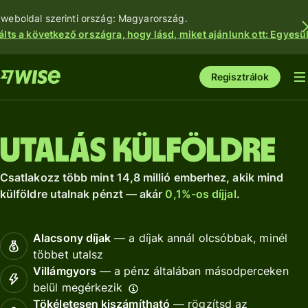
 weboldal szerinti ország: Magyarország.
álts a következő országra, hogy lásd, miket ajánlunk ott: Egyesül
Regisztrálok
Utalás külföldre
Csatlakozz több mint 14,8 millió emberhez, akik mind
külföldre utalnak pénzt — akár
0,1%-os díjjal
.
Alacsony díjak
— a díjak annál olcsóbbak, minél
többet utalsz
Villámgyors
— a pénz általában másodperceken
belül megérkezik
Tökéletesen kiszámítható
— rögzítsd az