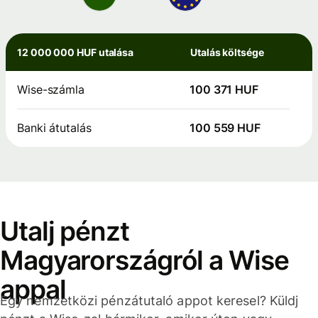
12 000 000 HUF utalása
Utalás költsége
Wise-számla
100 371 HUF
Banki átutalás
100 559 HUF
Utalj pénzt
Magyarországról a Wise
appal
Egy nemzetközi pénzátutaló appot keresel? Küldj