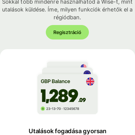
Sokkal több mindenre használhatod a Wise-t, mint
utalások küldése. Íme, milyen funkciók érhetők el a
régiódban.
Regisztráció
Utalások fogadása gyorsan