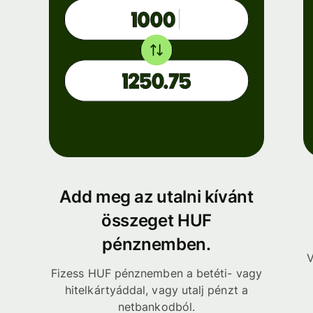
Add meg az utalni kívánt
összeget HUF
pénznemben.
V
Fizess HUF pénznemben a betéti- vagy
hitelkártyáddal, vagy utalj pénzt a
netbankodból.