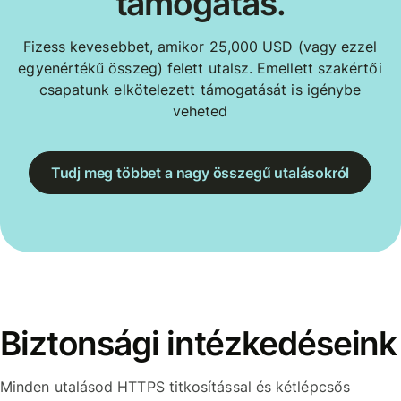
támogatás.
Fizess kevesebbet, amikor 25,000 USD (vagy ezzel
egyenértékű összeg) felett utalsz. Emellett szakértői
csapatunk elkötelezett támogatását is igénybe
veheted
Tudj meg többet a nagy összegű utalásokról
Biztonsági intézkedéseink
Minden utalásod HTTPS titkosítással és kétlépcsős