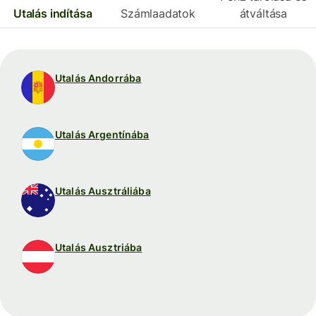
Utalás indítása
Számlaadatok
átváltása
Utalás Andorrába
Utalás Argentínába
Utalás Ausztráliába
Utalás Ausztriába