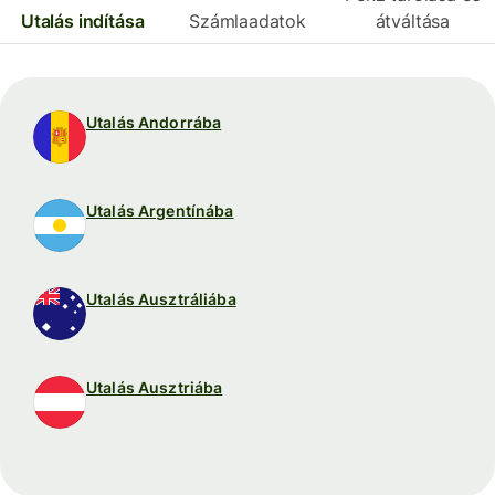
Utalás indítása
Számlaadatok
átváltása
Utalás Andorrába
Utalás Argentínába
Utalás Ausztráliába
Utalás Ausztriába