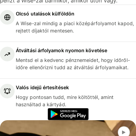
pénzt a Wise-zal bármikor, amikor úton vagy.
Olcsó utalások külföldön
A Wise-zal mindig a piaci középárfolyamot kapod,
rejtett díjaktól mentesen.
Átváltási árfolyamok nyomon követése
Mentsd el a kedvenc pénznemeidet, hogy időről-
időre ellenőrizni tudd az átváltási árfolyamaikat.
Valós idejű értesítések
Hogy pontosan tudd, mire költöttél, amint
használtad a kártyád.