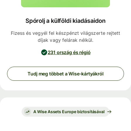
Spórolj a külföldi kiadásaidon
Fizess és vegyél fel készpénzt világszerte rejtett
díjak vagy felárak nélkül.
231 ország és régió
Tudj meg többet a Wise-kártyákról
A Wise Assets Europe biztosításával