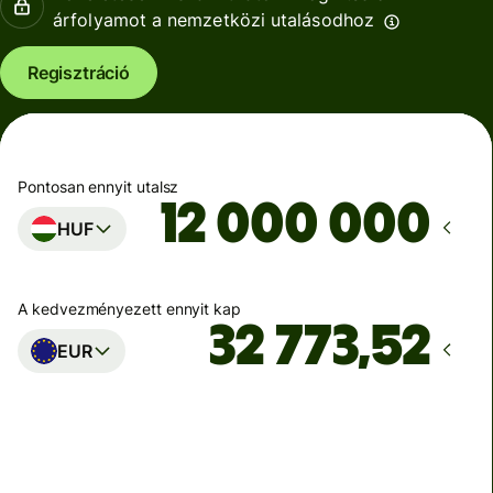
árfolyamot a nemzetközi utalásodhoz
Regisztráció
Pontosan ennyit utalsz
HUF
A kedvezményezett ennyit kap
EUR
Ekkor érkezik meg
Ma - másodpercek alatt