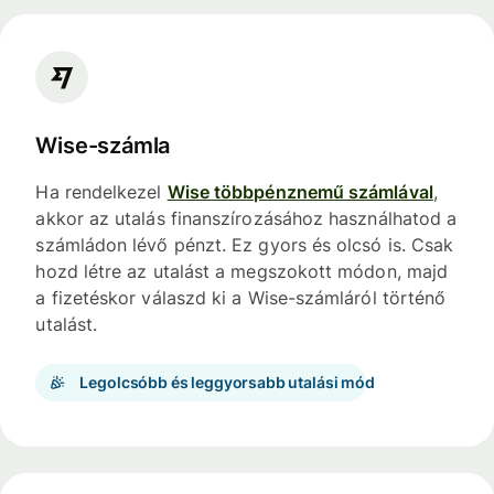
Wise-számla
Ha rendelkezel
Wise többpénznemű számlával
,
akkor az utalás finanszírozásához használhatod a
számládon lévő pénzt. Ez gyors és olcsó is. Csak
hozd létre az utalást a megszokott módon, majd
a fizetéskor válaszd ki a Wise-számláról történő
utalást.
Legolcsóbb és leggyorsabb utalási mód