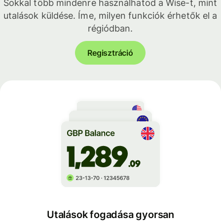
Sokkal több mindenre használhatod a Wise-t, mint
utalások küldése. Íme, milyen funkciók érhetők el a
régiódban.
Regisztráció
Utalások fogadása gyorsan