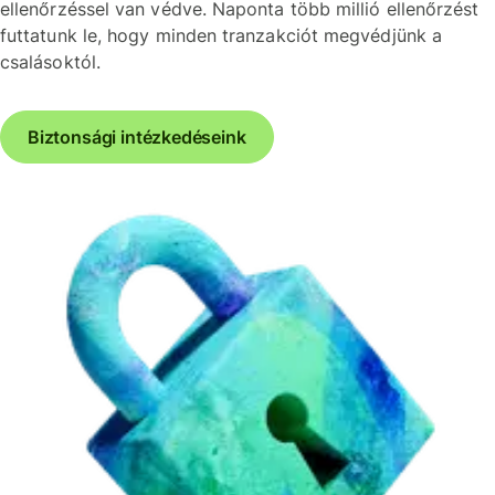
ellenőrzéssel van védve. Naponta több millió ellenőrzést
futtatunk le, hogy minden tranzakciót megvédjünk a
csalásoktól.
Biztonsági intézkedéseink