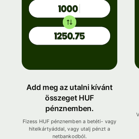
Add meg az utalni kívánt
összeget HUF
pénznemben.
V
Fizess HUF pénznemben a betéti- vagy
hitelkártyáddal, vagy utalj pénzt a
netbankodból.