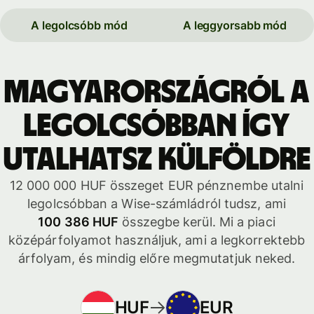
A legolcsóbb mód
A leggyorsabb mód
Magyarországról a
legolcsóbban így
utalhatsz külföldre
12 000 000 HUF összeget EUR pénznembe utalni
legolcsóbban a Wise-számládról tudsz, ami
100 386 HUF
összegbe kerül. Mi a piaci
középárfolyamot használjuk, ami a legkorrektebb
árfolyam, és mindig előre megmutatjuk neked.
HUF
EUR