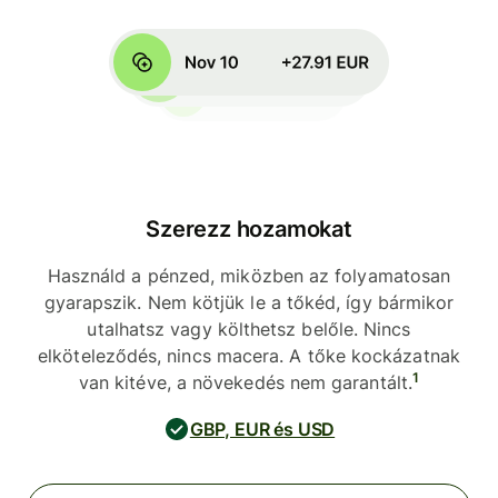
Szerezz hozamokat
Használd a pénzed, miközben az folyamatosan
gyarapszik. Nem kötjük le a tőkéd, így bármikor
utalhatsz vagy költhetsz belőle. Nincs
elköteleződés, nincs macera. A tőke kockázatnak
1
van kitéve, a növekedés nem garantált.
GBP, EUR és USD