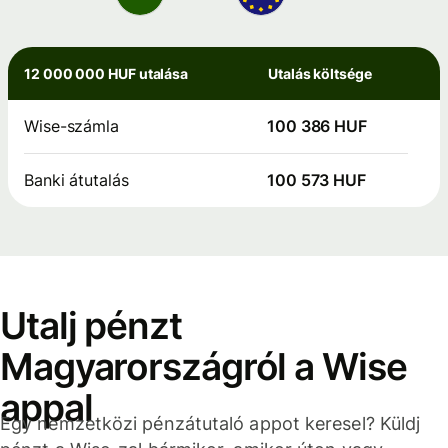
12 000 000 HUF utalása
Utalás költsége
Wise-számla
100 386 HUF
Banki átutalás
100 573 HUF
Utalj pénzt
Magyarországról a Wise
appal
Egy nemzetközi pénzátutaló appot keresel? Küldj