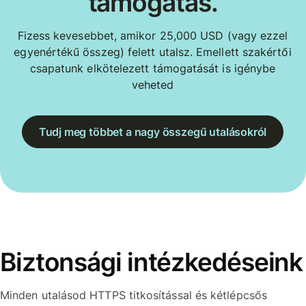
támogatás.
Fizess kevesebbet, amikor 25,000 USD (vagy ezzel
egyenértékű összeg) felett utalsz. Emellett szakértői
csapatunk elkötelezett támogatását is igénybe
veheted
Tudj meg többet a nagy összegű utalásokról
Biztonsági intézkedéseink
Minden utalásod HTTPS titkosítással és kétlépcsős