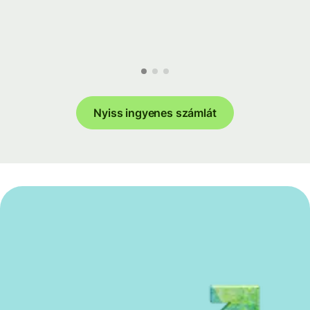
Nyiss ingyenes számlát