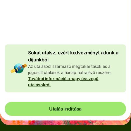
Teljes díj
100 573 HUF
HUF pénznemben megadva
4 046 HUF
volumenkedvezmény
Sokat utalsz, ezért kedvezményt adunk a
díjunkból
Az utalásból származó megtakarítások és a
jogosult utalások a hónap hátralévő részére.
További információ a nagy összegű
utalásokról
Utalás indítása