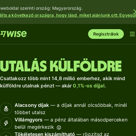
 weboldal szerinti ország: Magyarország.
álts a következő országra, hogy lásd, miket ajánlunk ott: Egyesül
Regisztrálok
Utalás külföldre
Csatlakozz több mint 14,8 millió emberhez, akik mind
külföldre utalnak pénzt — akár
0,1%-os díjjal
.
Alacsony díjak
— a díjak annál olcsóbbak, minél
többet utalsz
Villámgyors
— a pénz általában másodperceken
belül megérkezik
Tökéletesen kiszámítható
— rögzítsd az