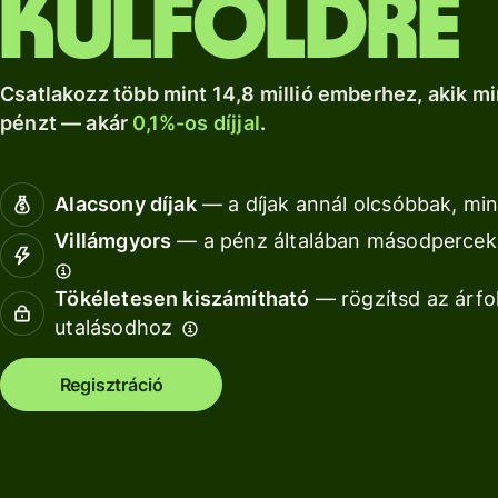
külföldre
a Wise Assets
helyi számlád.
növekedéshez.
Nézz kör
Europe
Nézz körül
Nézz körül
segítségével
Csatlakozz több mint 14,8 millió emberhez, akik mi
pénzt — akár
0,1%-os díjjal
.
Díjszabás
Díjszabás
Alacsony díjak
— a díjak annál olcsóbbak, min
magánszemélyeknek
Villámgyors
— a pénz általában másodperceke
Tökéletesen kiszámítható
— rögzítsd az árfo
Fo
utalásodhoz
AP
Regisztráció
fe
Ki
Ka