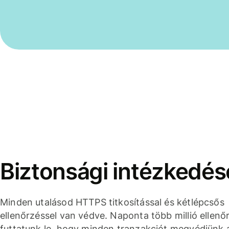
Biztonsági intézkedés
Minden utalásod HTTPS titkosítással és kétlépcsős
ellenőrzéssel van védve. Naponta több millió ellenő
futtatunk le, hogy minden tranzakciót megvédjünk 