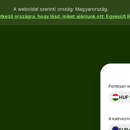
A weboldal szerinti ország: Magyarország.
etkező országra, hogy lásd, miket ajánlunk ott: Egyesült K
nkciók
Termékek
Utalás
Utalás
indítása
Pénzfogadás
Utalások
e
Betéti
fogadása
kártyák
atform
Pontosan en
Céges betéti
HUF
Többpénznemű
kártya
kok,
számlák
igénylése
zetek és
zások
A kedvezmé
Keress
zhatnak a
Iparágak
hozamot a
nkhoz.
EUR