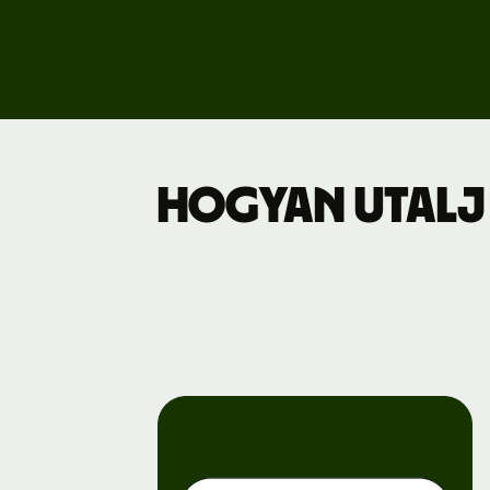
Dí
Üz
Hogyan utalj