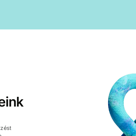
eink
rzést
a