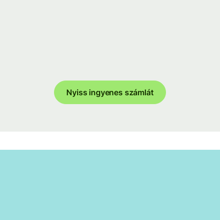
Nyiss ingyenes számlát