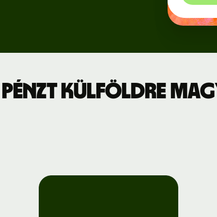
Regisztráció
jszabás
a Wise
Connect-re
leti díjszabás
Fejlesztők
 pénzt külföldre Ma
API-
dokumentáció
megtekintése