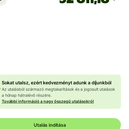
Ekkor érkezik meg
Ma - másodpercek alatt
 HUF
znemben megadva
4 067 HUF
volumenkedvezmény
Sokat utalsz, ezért kedvezményt adunk a díjunkból
Az utalásból származó megtakarítások és a jogosult utalások
a hónap hátralévő részére.
További információ a nagy összegű utalásokról
Utalás indítása