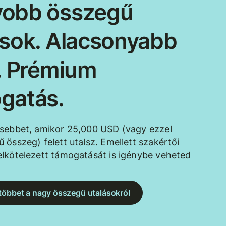
obb összegű
ások. Alacsonyabb
k. Prémium
gatás.
esebbet, amikor 25,000 USD (vagy ezzel
 összeg) felett utalsz. Emellett szakértői
lkötelezett támogatását is igénybe veheted
többet a nagy összegű utalásokról