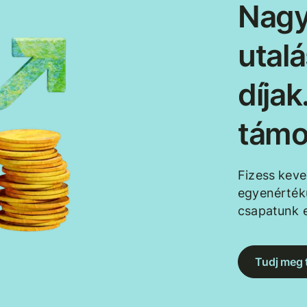
Nagy
utal
díja
támo
Fizess kev
egyenértékű
csapatunk e
Tudj meg 