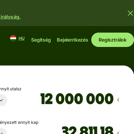
irályság.
HU
Segítség
Bejelentkezés
Regisztrálok
nyit utalsz
nyezett ennyit kap