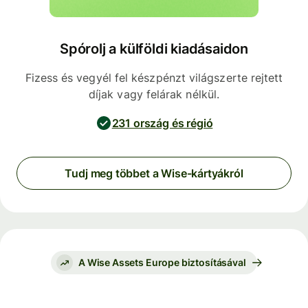
Spórolj a külföldi kiadásaidon
Fizess és vegyél fel készpénzt világszerte rejtett
díjak vagy felárak nélkül.
231 ország és régió
Tudj meg többet a Wise-kártyákról
A Wise Assets Europe biztosításával