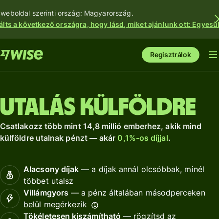
 weboldal szerinti ország: Magyarország.
álts a következő országra, hogy lásd, miket ajánlunk ott: Egyesül
Regisztrálok
Utalás külföldre
Csatlakozz több mint 14,8 millió emberhez, akik mind
külföldre utalnak pénzt — akár
0,1%-os díjjal
.
Alacsony díjak
— a díjak annál olcsóbbak, minél
többet utalsz
Villámgyors
— a pénz általában másodperceken
belül megérkezik
Tökéletesen kiszámítható
— rögzítsd az