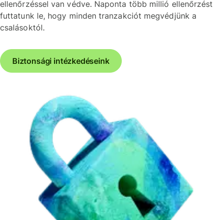
ellenőrzéssel van védve. Naponta több millió ellenőrzést
futtatunk le, hogy minden tranzakciót megvédjünk a
csalásoktól.
Biztonsági intézkedéseink