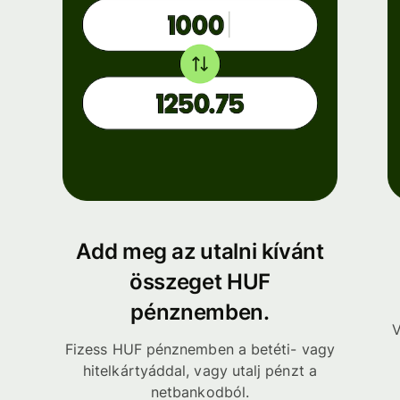
Add meg az utalni kívánt
összeget HUF
pénznemben.
V
Fizess HUF pénznemben a betéti- vagy
hitelkártyáddal, vagy utalj pénzt a
netbankodból.