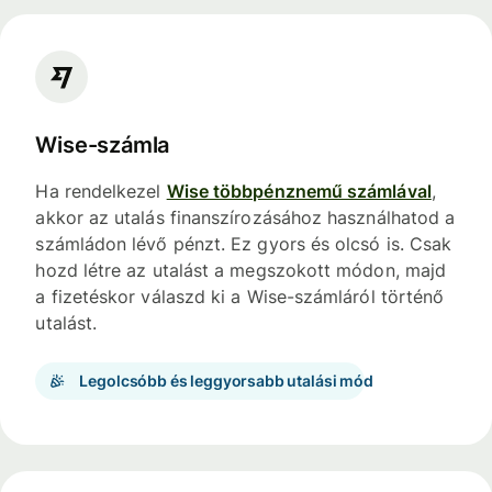
Wise-számla
Ha rendelkezel
Wise többpénznemű számlával
,
akkor az utalás finanszírozásához használhatod a
számládon lévő pénzt. Ez gyors és olcsó is. Csak
hozd létre az utalást a megszokott módon, majd
a fizetéskor válaszd ki a Wise-számláról történő
utalást.
Legolcsóbb és leggyorsabb utalási mód