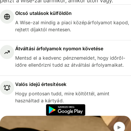
pénzt a Wise-zal bármikor, amikor úton vagy.
Olcsó utalások külföldön
A Wise-zal mindig a piaci középárfolyamot kapod,
rejtett díjaktól mentesen.
Átváltási árfolyamok nyomon követése
Mentsd el a kedvenc pénznemeidet, hogy időről-
időre ellenőrizni tudd az átváltási árfolyamaikat.
Valós idejű értesítések
Hogy pontosan tudd, mire költöttél, amint
használtad a kártyád.