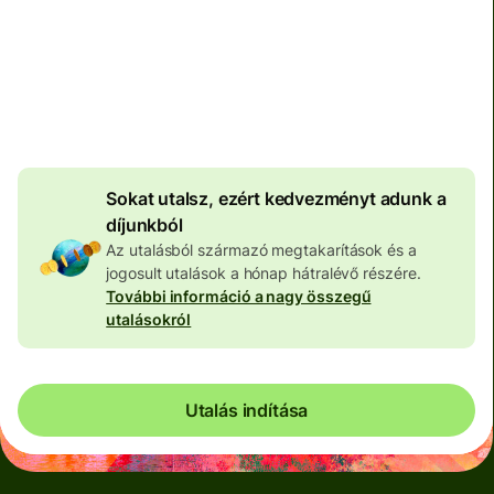
Teljes díj
100 591 HUF
HUF pénznemben megadva
4 028 HUF
volumenkedvezmény
Sokat utalsz, ezért kedvezményt adunk a
díjunkból
Az utalásból származó megtakarítások és a
jogosult utalások a hónap hátralévő részére.
További információ a nagy összegű
utalásokról
Utalás indítása