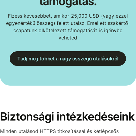
támogatás.
Fizess kevesebbet, amikor 25,000 USD (vagy ezzel
egyenértékű összeg) felett utalsz. Emellett szakértői
csapatunk elkötelezett támogatását is igénybe
veheted
Tudj meg többet a nagy összegű utalásokról
Biztonsági intézkedéseink
Minden utalásod HTTPS titkosítással és kétlépcsős