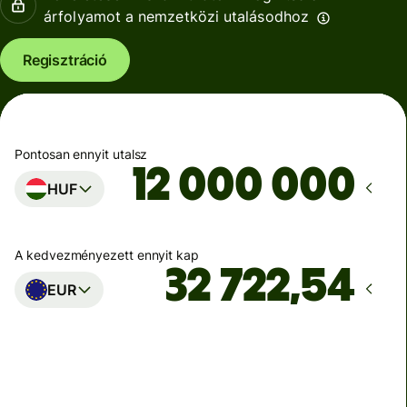
árfolyamot a nemzetközi utalásodhoz
Regisztráció
Pontosan ennyit utalsz
HUF
A kedvezményezett ennyit kap
EUR
Ekkor érkezik meg
Ma - másodpercek alatt