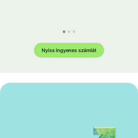
Nyiss ingyenes számlát