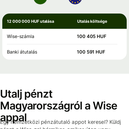
12 000 000 HUF utalása
Utalás költsége
Wise-számla
100 405 HUF
Banki átutalás
100 591 HUF
Utalj pénzt
Magyarországról a Wise
appal
Egy nemzetközi pénzátutaló appot keresel? Küldj