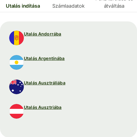
Utalás indítása
Számlaadatok
átváltása
Utalás Andorrába
Utalás Argentínába
Utalás Ausztráliába
Utalás Ausztriába