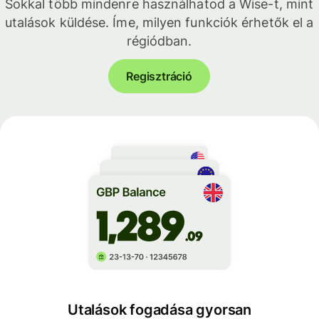
Sokkal több mindenre használhatod a Wise-t, mint
utalások küldése. Íme, milyen funkciók érhetők el a
régiódban.
Regisztráció
Utalások fogadása gyorsan