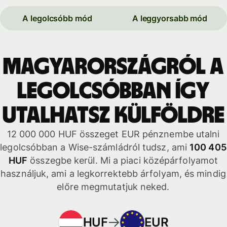
A legolcsóbb mód
A leggyorsabb mód
Magyarországról a
legolcsóbban így
utalhatsz külföldre
12 000 000 HUF összeget EUR pénznembe utalni
legolcsóbban a Wise-számládról tudsz, ami
100 405
HUF
összegbe kerül. Mi a piaci középárfolyamot
használjuk, ami a legkorrektebb árfolyam, és mindig
előre megmutatjuk neked.
HUF
EUR