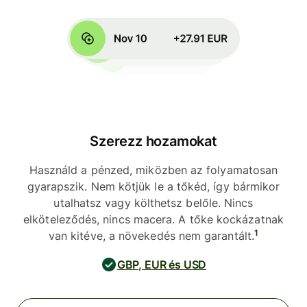
Szerezz hozamokat
Használd a pénzed, miközben az folyamatosan
gyarapszik. Nem kötjük le a tőkéd, így bármikor
utalhatsz vagy költhetsz belőle. Nincs
elköteleződés, nincs macera. A tőke kockázatnak
1
van kitéve, a növekedés nem garantált.
GBP, EUR és USD