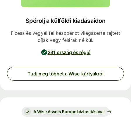
Spórolj a külföldi kiadásaidon
Fizess és vegyél fel készpénzt világszerte rejtett
díjak vagy felárak nélkül.
231 ország és régió
Tudj meg többet a Wise-kártyákról
A Wise Assets Europe biztosításával