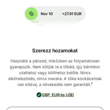
Szerezz hozamokat
Használd a pénzed, miközben az folyamatosan
gyarapszik. Nem kötjük le a tőkéd, így bármikor
utalhatsz vagy költhetsz belőle. Nincs
elköteleződés, nincs macera. A tőke kockázatnak
1
van kitéve, a növekedés nem garantált.
GBP, EUR és USD