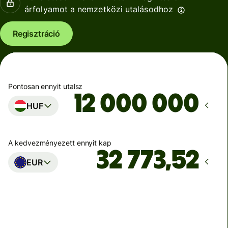
árfolyamot a nemzetközi utalásodhoz
Regisztráció
Pontosan ennyit utalsz
HUF
A kedvezményezett ennyit kap
EUR
Ekkor érkezik meg
Ma - másodpercek alatt