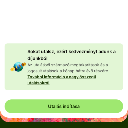
Teljes díj
100 573 HUF
HUF pénznemben megadva
4 046 HUF
volumenkedvezmény
Sokat utalsz, ezért kedvezményt adunk a
díjunkból
Az utalásból származó megtakarítások és a
jogosult utalások a hónap hátralévő részére.
További információ a nagy összegű
utalásokról
Utalás indítása