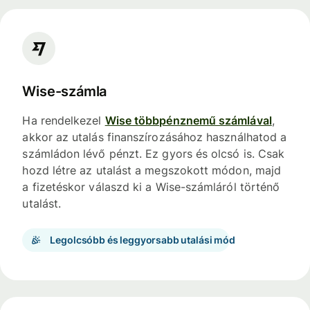
Wise-számla
Ha rendelkezel
Wise többpénznemű számlával
,
akkor az utalás finanszírozásához használhatod a
számládon lévő pénzt. Ez gyors és olcsó is. Csak
hozd létre az utalást a megszokott módon, majd
a fizetéskor válaszd ki a Wise-számláról történő
utalást.
Legolcsóbb és leggyorsabb utalási mód