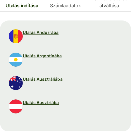
Utalás indítása
Számlaadatok
átváltása
Utalás Andorrába
Utalás Argentínába
Utalás Ausztráliába
Utalás Ausztriába