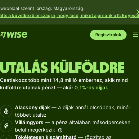
 weboldal szerinti ország: Magyarország.
álts a következő országra, hogy lásd, miket ajánlunk ott: Egyesül
Regisztrálok
Utalás külföldre
Csatlakozz több mint 14,8 millió emberhez, akik mind
külföldre utalnak pénzt — akár
0,1%-os díjjal
.
Alacsony díjak
— a díjak annál olcsóbbak, minél
többet utalsz
Villámgyors
— a pénz általában másodperceken
belül megérkezik
Tökéletesen kiszámítható
— rögzítsd az