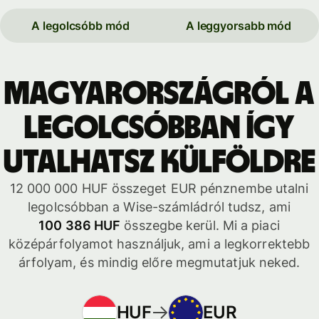
A legolcsóbb mód
A leggyorsabb mód
Magyarországról a
legolcsóbban így
utalhatsz külföldre
12 000 000 HUF összeget EUR pénznembe utalni
legolcsóbban a Wise-számládról tudsz, ami
100 386 HUF
összegbe kerül. Mi a piaci
középárfolyamot használjuk, ami a legkorrektebb
árfolyam, és mindig előre megmutatjuk neked.
HUF
EUR