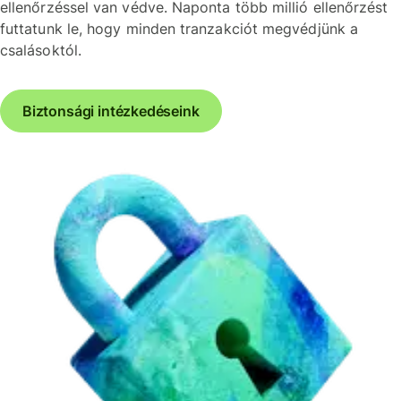
ellenőrzéssel van védve. Naponta több millió ellenőrzést
futtatunk le, hogy minden tranzakciót megvédjünk a
csalásoktól.
Biztonsági intézkedéseink