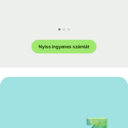
Nyiss ingyenes számlát