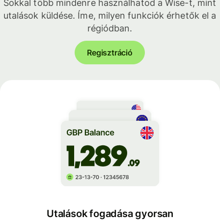
Sokkal több mindenre használhatod a Wise-t, mint
utalások küldése. Íme, milyen funkciók érhetők el a
régiódban.
Regisztráció
Utalások fogadása gyorsan