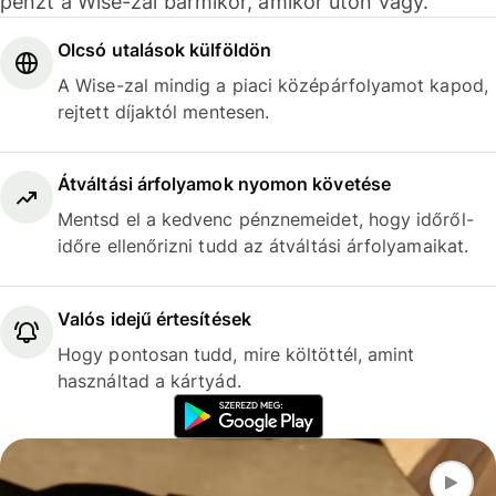
pénzt a Wise-zal bármikor, amikor úton vagy.
Olcsó utalások külföldön
A Wise-zal mindig a piaci középárfolyamot kapod,
rejtett díjaktól mentesen.
Átváltási árfolyamok nyomon követése
Mentsd el a kedvenc pénznemeidet, hogy időről-
időre ellenőrizni tudd az átváltási árfolyamaikat.
Valós idejű értesítések
Hogy pontosan tudd, mire költöttél, amint
használtad a kártyád.