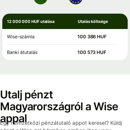
12 000 000 HUF utalása
Utalás költsége
Wise-számla
100 386 HUF
Banki átutalás
100 573 HUF
Utalj pénzt
Magyarországról a Wise
appal
Egy nemzetközi pénzátutaló appot keresel? Küldj