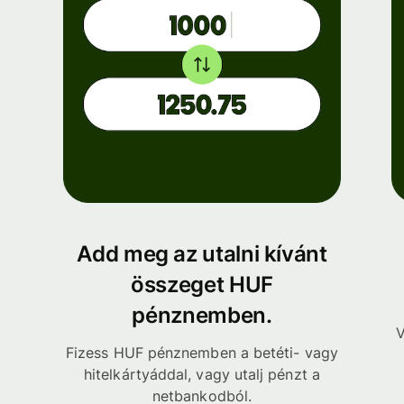
Add meg az utalni kívánt
összeget HUF
pénznemben.
V
Fizess HUF pénznemben a betéti- vagy
hitelkártyáddal, vagy utalj pénzt a
netbankodból.