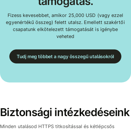
támogatás.
Fizess kevesebbet, amikor 25,000 USD (vagy ezzel
egyenértékű összeg) felett utalsz. Emellett szakértői
csapatunk elkötelezett támogatását is igénybe
veheted
Tudj meg többet a nagy összegű utalásokról
Biztonsági intézkedéseink
Minden utalásod HTTPS titkosítással és kétlépcsős