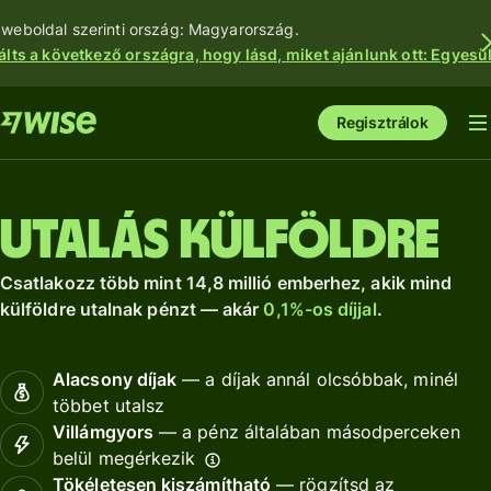
 weboldal szerinti ország: Magyarország.
álts a következő országra, hogy lásd, miket ajánlunk ott: Egyesül
Regisztrálok
Utalás külföldre
Csatlakozz több mint 14,8 millió emberhez, akik mind
külföldre utalnak pénzt — akár
0,1%-os díjjal
.
Alacsony díjak
— a díjak annál olcsóbbak, minél
többet utalsz
Villámgyors
— a pénz általában másodperceken
belül megérkezik
Tökéletesen kiszámítható
— rögzítsd az