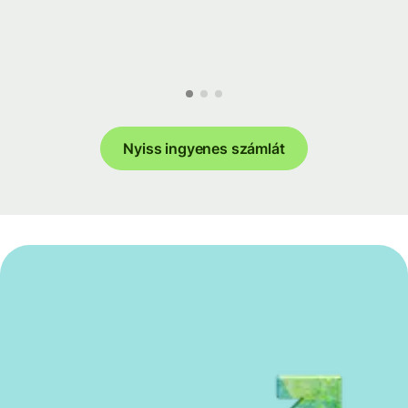
Nyiss ingyenes számlát