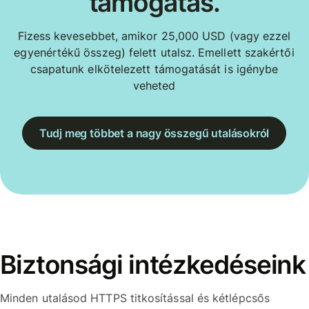
támogatás.
Fizess kevesebbet, amikor 25,000 USD (vagy ezzel
egyenértékű összeg) felett utalsz. Emellett szakértői
csapatunk elkötelezett támogatását is igénybe
veheted
Tudj meg többet a nagy összegű utalásokról
Biztonsági intézkedéseink
Minden utalásod HTTPS titkosítással és kétlépcsős