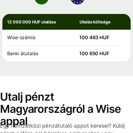
12 000 000 HUF utalása
Utalás költsége
Wise-számla
100 463 HUF
Banki átutalás
100 650 HUF
Utalj pénzt
Magyarországról a Wise
appal
Egy nemzetközi pénzátutaló appot keresel? Küldj