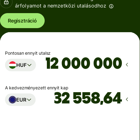
árfolyamot a nemzetközi utalásodhoz
Regisztráció
Pontosan ennyit utalsz
HUF
A kedvezményezett ennyit kap
EUR
Ekkor érkezik meg
Ma - másodpercek alatt