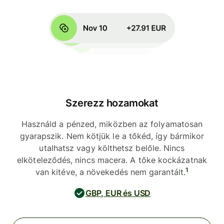
Szerezz hozamokat
Használd a pénzed, miközben az folyamatosan
gyarapszik. Nem kötjük le a tőkéd, így bármikor
utalhatsz vagy költhetsz belőle. Nincs
elköteleződés, nincs macera. A tőke kockázatnak
1
van kitéve, a növekedés nem garantált.
GBP, EUR és USD