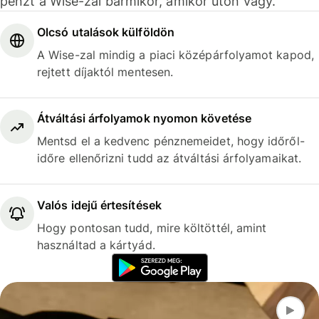
pénzt a Wise-zal bármikor, amikor úton vagy.
Olcsó utalások külföldön
A Wise-zal mindig a piaci középárfolyamot kapod,
rejtett díjaktól mentesen.
Átváltási árfolyamok nyomon követése
Mentsd el a kedvenc pénznemeidet, hogy időről-
időre ellenőrizni tudd az átváltási árfolyamaikat.
Valós idejű értesítések
Hogy pontosan tudd, mire költöttél, amint
használtad a kártyád.