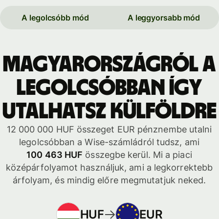
A legolcsóbb mód
A leggyorsabb mód
Magyarországról a
legolcsóbban így
utalhatsz külföldre
12 000 000 HUF összeget EUR pénznembe utalni
legolcsóbban a Wise-számládról tudsz, ami
100 463 HUF
összegbe kerül. Mi a piaci
középárfolyamot használjuk, ami a legkorrektebb
árfolyam, és mindig előre megmutatjuk neked.
HUF
EUR