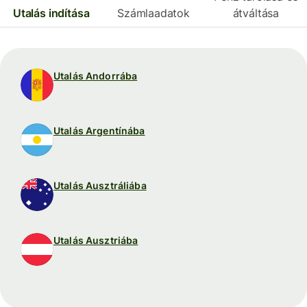
Utalás indítása
Számlaadatok
átváltása
Utalás Andorrába
Utalás Argentínába
Utalás Ausztráliába
Utalás Ausztriába