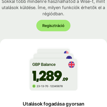
Sokkal több mindenre használhatod a Wise-t, mint
utalások küldése. Íme, milyen funkciók érhetők el a
régiódban.
Regisztráció
Utalások fogadása gyorsan