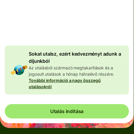
Teljes díj
100 650 HUF
HUF pénznemben megadva
3 969 HUF
volumenkedvezmény
Sokat utalsz, ezért kedvezményt adunk a
díjunkból
Az utalásból származó megtakarítások és a
jogosult utalások a hónap hátralévő részére.
További információ a nagy összegű
utalásokról
Utalás indítása