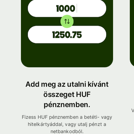
Add meg az utalni kívánt
összeget HUF
pénznemben.
V
Fizess HUF pénznemben a betéti- vagy
hitelkártyáddal, vagy utalj pénzt a
netbankodból.