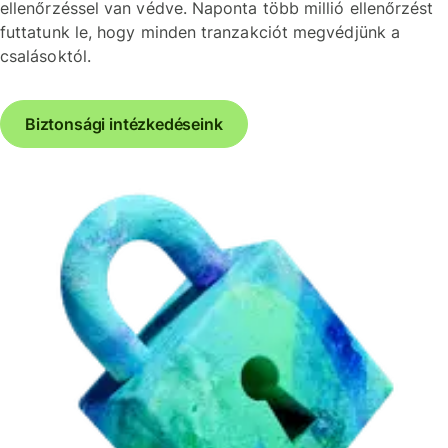
ellenőrzéssel van védve. Naponta több millió ellenőrzést
futtatunk le, hogy minden tranzakciót megvédjünk a
csalásoktól.
Biztonsági intézkedéseink