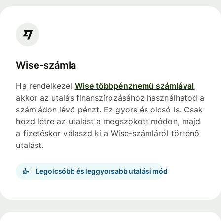
Wise-számla
Ha rendelkezel
Wise többpénznemű számlával
,
akkor az utalás finanszírozásához használhatod a
számládon lévő pénzt. Ez gyors és olcsó is. Csak
hozd létre az utalást a megszokott módon, majd
a fizetéskor válaszd ki a Wise-számláról történő
utalást.
Legolcsóbb és leggyorsabb utalási mód