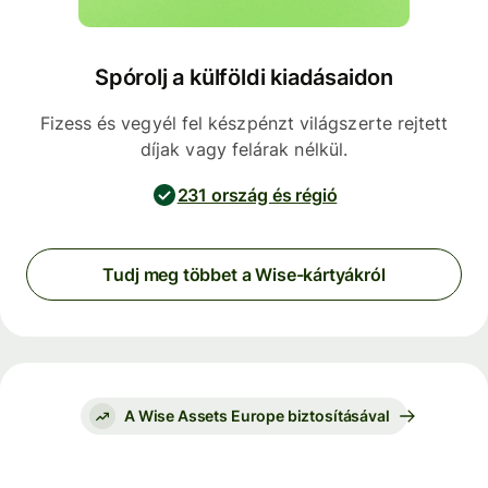
Spórolj a külföldi kiadásaidon
Fizess és vegyél fel készpénzt világszerte rejtett
díjak vagy felárak nélkül.
231 ország és régió
Tudj meg többet a Wise-kártyákról
A Wise Assets Europe biztosításával