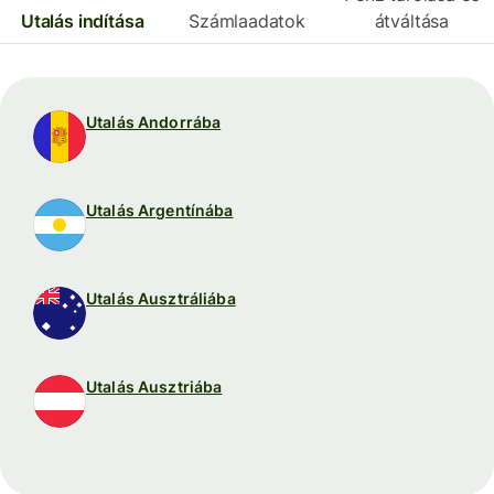
Utalás indítása
Számlaadatok
átváltása
Utalás Andorrába
Utalás Argentínába
Utalás Ausztráliába
Utalás Ausztriába