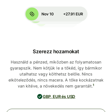
Szerezz hozamokat
Használd a pénzed, miközben az folyamatosan
gyarapszik. Nem kötjük le a tőkéd, így bármikor
utalhatsz vagy költhetsz belőle. Nincs
elköteleződés, nincs macera. A tőke kockázatnak
1
van kitéve, a növekedés nem garantált.
GBP, EUR és USD