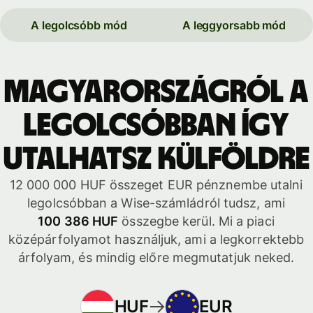
A legolcsóbb mód
A leggyorsabb mód
Magyarországról a
legolcsóbban így
utalhatsz külföldre
12 000 000 HUF összeget EUR pénznembe utalni
legolcsóbban a Wise-számládról tudsz, ami
100 386 HUF
összegbe kerül. Mi a piaci
középárfolyamot használjuk, ami a legkorrektebb
árfolyam, és mindig előre megmutatjuk neked.
HUF
EUR