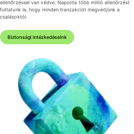
ellenőrzéssel van védve. Naponta több millió ellenőrzést
futtatunk le, hogy minden tranzakciót megvédjünk a
csalásoktól.
Biztonsági intézkedéseink