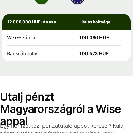
12 000 000 HUF utalása
Utalás költsége
Wise-számla
100 386 HUF
Banki átutalás
100 573 HUF
Utalj pénzt
Magyarországról a Wise
appal
Egy nemzetközi pénzátutaló appot keresel? Küldj