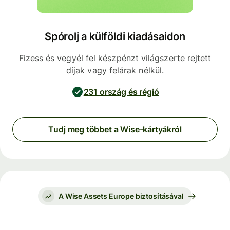
Spórolj a külföldi kiadásaidon
Fizess és vegyél fel készpénzt világszerte rejtett
díjak vagy felárak nélkül.
231 ország és régió
Tudj meg többet a Wise-kártyákról
A Wise Assets Europe biztosításával