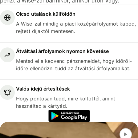
pénzt a Wise-zal bármikor, amikor úton vagy.
Olcsó utalások külföldön
A Wise-zal mindig a piaci középárfolyamot kapod,
rejtett díjaktól mentesen.
Átváltási árfolyamok nyomon követése
Mentsd el a kedvenc pénznemeidet, hogy időről-
időre ellenőrizni tudd az átváltási árfolyamaikat.
Valós idejű értesítések
Hogy pontosan tudd, mire költöttél, amint
használtad a kártyád.