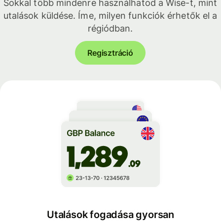
Sokkal több mindenre használhatod a Wise-t, mint
utalások küldése. Íme, milyen funkciók érhetők el a
régiódban.
Regisztráció
Utalások fogadása gyorsan