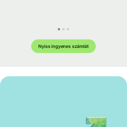
Nyiss ingyenes számlát