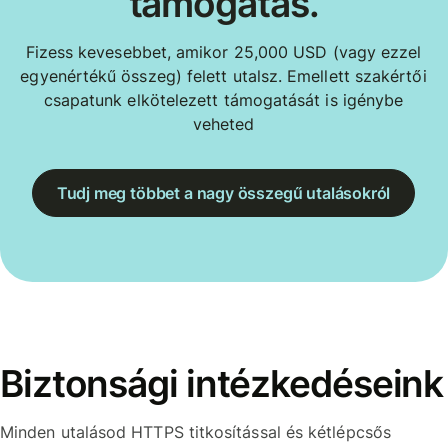
támogatás.
Fizess kevesebbet, amikor 25,000 USD (vagy ezzel
egyenértékű összeg) felett utalsz. Emellett szakértői
csapatunk elkötelezett támogatását is igénybe
veheted
Tudj meg többet a nagy összegű utalásokról
Biztonsági intézkedéseink
Minden utalásod HTTPS titkosítással és kétlépcsős