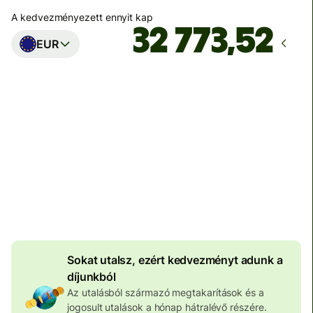
A kedvezményezett ennyit kap
EUR
Ekkor érkezik meg
Ma - másodpercek alatt
Teljes díj
100 573 HUF
HUF pénznemben megadva
4 046 HUF
volumenkedvezmény
Sokat utalsz, ezért kedvezményt adunk a
díjunkból
Az utalásból származó megtakarítások és a
jogosult utalások a hónap hátralévő részére.