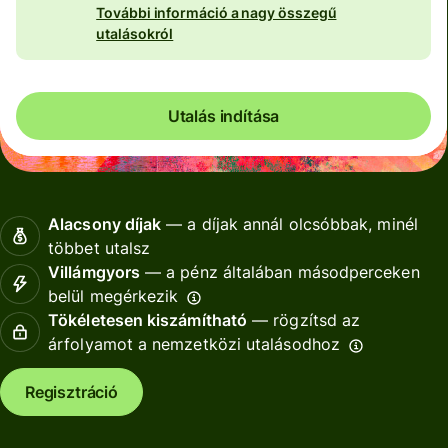
További információ a nagy összegű
utalásokról
Utalás indítása
Alacsony díjak
— a díjak annál olcsóbbak, minél
többet utalsz
Villámgyors
— a pénz általában másodperceken
belül megérkezik
Tökéletesen kiszámítható
— rögzítsd az
árfolyamot a nemzetközi utalásodhoz
Regisztráció