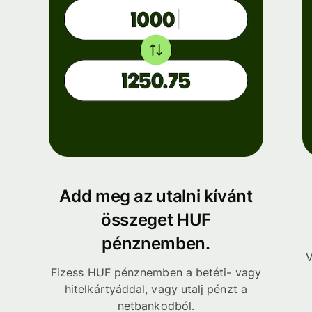
Add meg az utalni kívánt
összeget HUF
pénznemben.
V
Fizess HUF pénznemben a betéti- vagy
hitelkártyáddal, vagy utalj pénzt a
netbankodból.