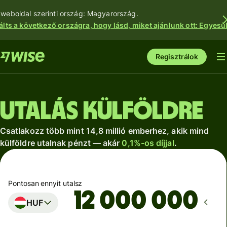
 weboldal szerinti ország: Magyarország.
álts a következő országra, hogy lásd, miket ajánlunk ott: Egyesül
Regisztrálok
Utalás külföldre
Csatlakozz több mint 14,8 millió emberhez, akik mind
külföldre utalnak pénzt — akár
0,1%-os díjjal
.
Pontosan ennyit utalsz
HUF