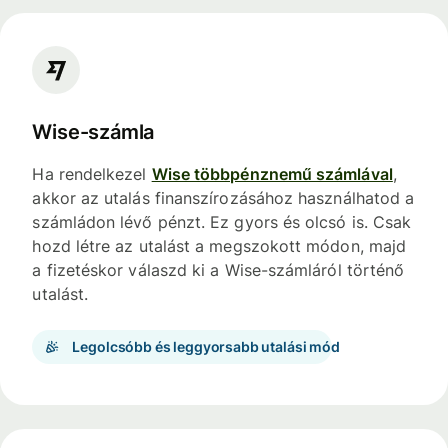
Wise-számla
Ha rendelkezel
Wise többpénznemű számlával
,
akkor az utalás finanszírozásához használhatod a
számládon lévő pénzt. Ez gyors és olcsó is. Csak
hozd létre az utalást a megszokott módon, majd
a fizetéskor válaszd ki a Wise-számláról történő
utalást.
Legolcsóbb és leggyorsabb utalási mód