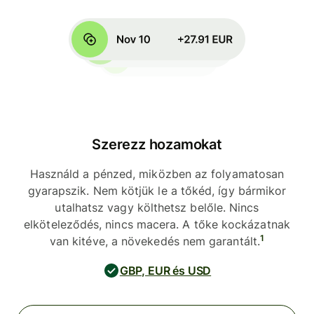
Szerezz hozamokat
Használd a pénzed, miközben az folyamatosan
gyarapszik. Nem kötjük le a tőkéd, így bármikor
utalhatsz vagy költhetsz belőle. Nincs
elköteleződés, nincs macera. A tőke kockázatnak
1
van kitéve, a növekedés nem garantált.
GBP, EUR és USD