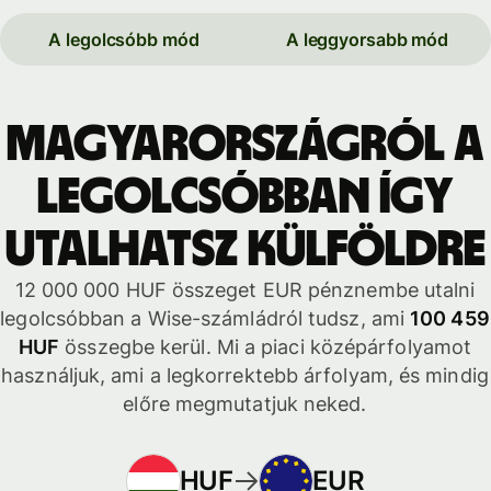
A legolcsóbb mód
A leggyorsabb mód
Magyarországról a
legolcsóbban így
utalhatsz külföldre
12 000 000 HUF összeget EUR pénznembe utalni
legolcsóbban a Wise-számládról tudsz, ami
100 459
HUF
összegbe kerül. Mi a piaci középárfolyamot
használjuk, ami a legkorrektebb árfolyam, és mindig
előre megmutatjuk neked.
HUF
EUR