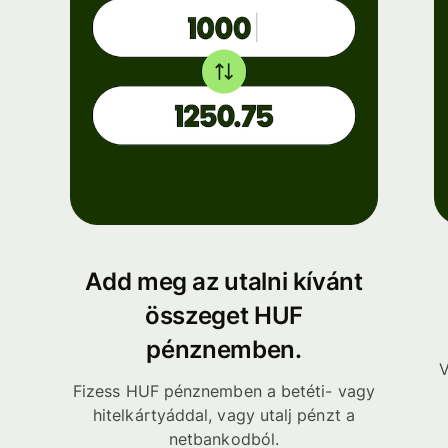
Add meg az utalni kívánt
összeget HUF
pénznemben.
V
Fizess HUF pénznemben a betéti- vagy
hitelkártyáddal, vagy utalj pénzt a
netbankodból.