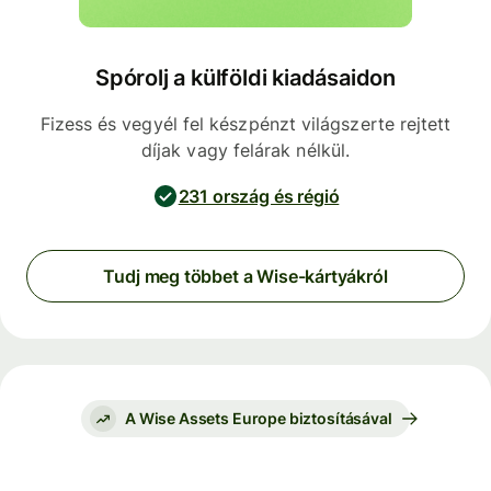
Spórolj a külföldi kiadásaidon
Fizess és vegyél fel készpénzt világszerte rejtett
díjak vagy felárak nélkül.
231 ország és régió
Tudj meg többet a Wise-kártyákról
A Wise Assets Europe biztosításával