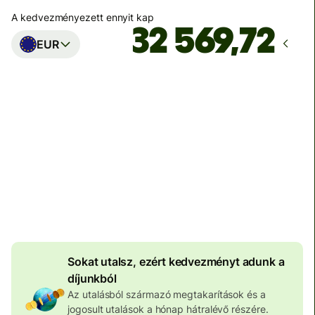
A kedvezményezett ennyit kap
EUR
Ekkor érkezik meg
Ma - másodpercek alatt
Teljes díj
100 645 HUF
HUF pénznemben megadva
3 974 HUF
volumenkedvezmény
Sokat utalsz, ezért kedvezményt adunk a
díjunkból
Az utalásból származó megtakarítások és a
jogosult utalások a hónap hátralévő részére.