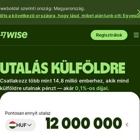
 weboldal szerinti ország: Magyarország.
álts a következő országra, hogy lásd, miket ajánlunk ott: Egyesül
Regisztrálok
Utalás külföldre
Csatlakozz több mint 14,8 millió emberhez, akik mind
külföldre utalnak pénzt — akár
0,1%-os díjjal
.
Pontosan ennyit utalsz
HUF