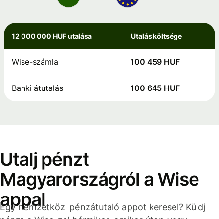
12 000 000 HUF utalása
Utalás költsége
Wise-számla
100 459 HUF
Banki átutalás
100 645 HUF
Utalj pénzt
Magyarországról a Wise
appal
Egy nemzetközi pénzátutaló appot keresel? Küldj