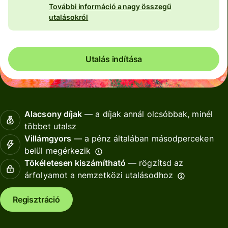
További információ a nagy összegű
utalásokról
Utalás indítása
Alacsony díjak
— a díjak annál olcsóbbak, minél
többet utalsz
Villámgyors
— a pénz általában másodperceken
belül megérkezik
Tökéletesen kiszámítható
— rögzítsd az
árfolyamot a nemzetközi utalásodhoz
Regisztráció