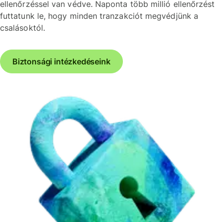
ellenőrzéssel van védve. Naponta több millió ellenőrzést
futtatunk le, hogy minden tranzakciót megvédjünk a
csalásoktól.
Biztonsági intézkedéseink