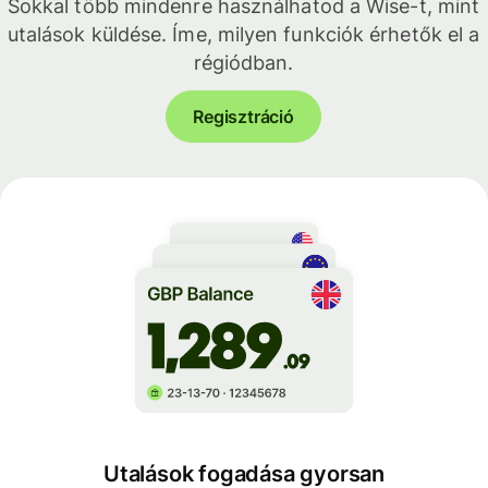
Sokkal több mindenre használhatod a Wise-t, mint
utalások küldése. Íme, milyen funkciók érhetők el a
régiódban.
Regisztráció
Utalások fogadása gyorsan