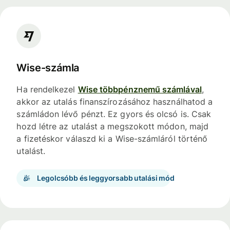
Wise-számla
Ha rendelkezel
Wise többpénznemű számlával
,
akkor az utalás finanszírozásához használhatod a
számládon lévő pénzt. Ez gyors és olcsó is. Csak
hozd létre az utalást a megszokott módon, majd
a fizetéskor válaszd ki a Wise-számláról történő
utalást.
Legolcsóbb és leggyorsabb utalási mód