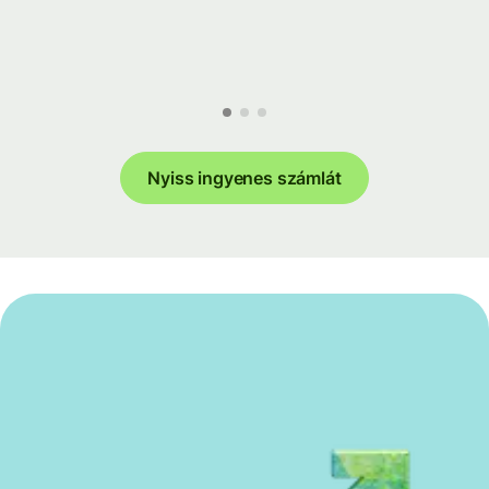
Nyiss ingyenes számlát