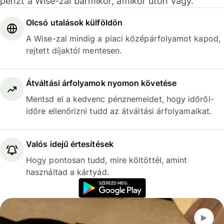
pénzt a Wise-zal bármikor, amikor úton vagy.
Olcsó utalások külföldön
A Wise-zal mindig a piaci középárfolyamot kapod,
rejtett díjaktól mentesen.
Átváltási árfolyamok nyomon követése
Mentsd el a kedvenc pénznemeidet, hogy időről-
időre ellenőrizni tudd az átváltási árfolyamaikat.
Valós idejű értesítések
Hogy pontosan tudd, mire költöttél, amint
használtad a kártyád.