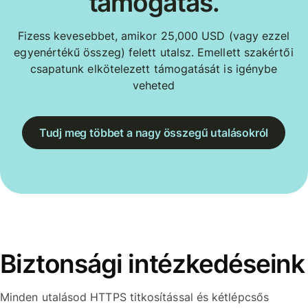
támogatás.
Fizess kevesebbet, amikor 25,000 USD (vagy ezzel
egyenértékű összeg) felett utalsz. Emellett szakértői
csapatunk elkötelezett támogatását is igénybe
veheted
Tudj meg többet a nagy összegű utalásokról
Biztonsági intézkedéseink
Minden utalásod HTTPS titkosítással és kétlépcsős