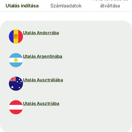
Utalás indítása
Számlaadatok
átváltása
Utalás Andorrába
Utalás Argentínába
Utalás Ausztráliába
Utalás Ausztriába