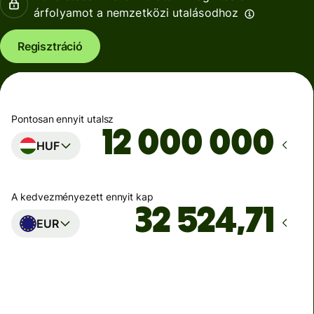
árfolyamot a nemzetközi utalásodhoz
Regisztráció
Pontosan ennyit utalsz
HUF
A kedvezményezett ennyit kap
EUR
Ekkor érkezik meg
Ma - másodpercek alatt