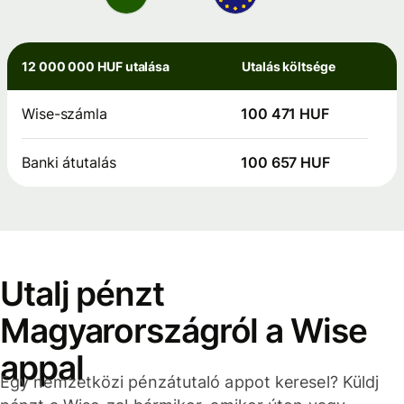
12 000 000 HUF utalása
Utalás költsége
Wise-számla
100 471 HUF
Banki átutalás
100 657 HUF
Utalj pénzt
Magyarországról a Wise
appal
Egy nemzetközi pénzátutaló appot keresel? Küldj