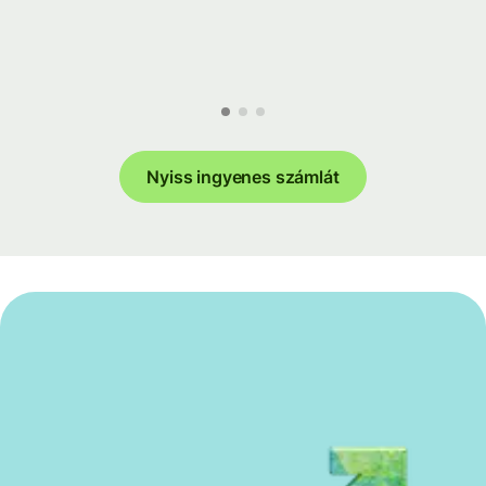
Nyiss ingyenes számlát