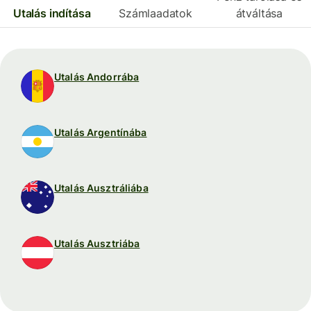
Utalás indítása
Számlaadatok
átváltása
Utalás Andorrába
Utalás Argentínába
Utalás Ausztráliába
Utalás Ausztriába