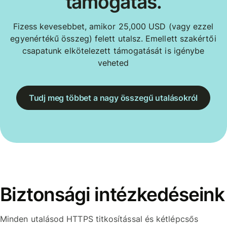
támogatás.
Fizess kevesebbet, amikor 25,000 USD (vagy ezzel
egyenértékű összeg) felett utalsz. Emellett szakértői
csapatunk elkötelezett támogatását is igénybe
veheted
Tudj meg többet a nagy összegű utalásokról
Biztonsági intézkedéseink
Minden utalásod HTTPS titkosítással és kétlépcsős