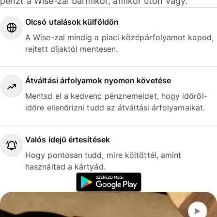
pénzt a Wise-zal bármikor, amikor úton vagy.
Olcsó utalások külföldön
A Wise-zal mindig a piaci középárfolyamot kapod,
rejtett díjaktól mentesen.
Átváltási árfolyamok nyomon követése
Mentsd el a kedvenc pénznemeidet, hogy időről-
időre ellenőrizni tudd az átváltási árfolyamaikat.
Valós idejű értesítések
Hogy pontosan tudd, mire költöttél, amint
használtad a kártyád.