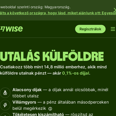
 weboldal szerinti ország: Magyarország.
álts a következő országra, hogy lásd, miket ajánlunk ott: Egyesül
Regisztrálok
Utalás külföldre
Csatlakozz több mint 14,8 millió emberhez, akik mind
külföldre utalnak pénzt — akár
0,1%-os díjjal
.
Alacsony díjak
— a díjak annál olcsóbbak, minél
többet utalsz
Villámgyors
— a pénz általában másodperceken
belül megérkezik
Tökéletesen kiszámítható
— rögzítsd az