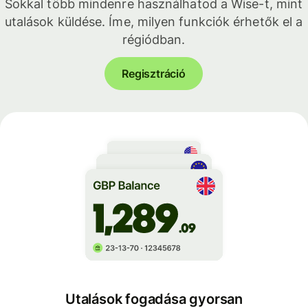
Sokkal több mindenre használhatod a Wise-t, mint
utalások küldése. Íme, milyen funkciók érhetők el a
régiódban.
Regisztráció
Utalások fogadása gyorsan