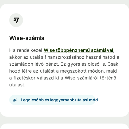
Wise-számla
Ha rendelkezel
Wise többpénznemű számlával
,
akkor az utalás finanszírozásához használhatod a
számládon lévő pénzt. Ez gyors és olcsó is. Csak
hozd létre az utalást a megszokott módon, majd
a fizetéskor válaszd ki a Wise-számláról történő
utalást.
Legolcsóbb és leggyorsabb utalási mód