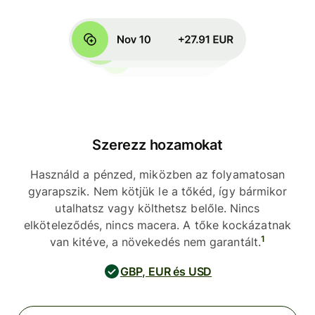
Szerezz hozamokat
Használd a pénzed, miközben az folyamatosan
gyarapszik. Nem kötjük le a tőkéd, így bármikor
utalhatsz vagy költhetsz belőle. Nincs
elköteleződés, nincs macera. A tőke kockázatnak
1
van kitéve, a növekedés nem garantált.
GBP, EUR és USD