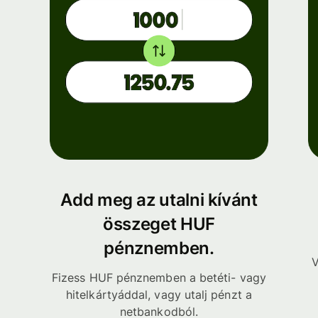
Add meg az utalni kívánt
összeget HUF
pénznemben.
V
Fizess HUF pénznemben a betéti- vagy
hitelkártyáddal, vagy utalj pénzt a
netbankodból.