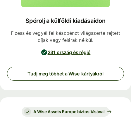
Spórolj a külföldi kiadásaidon
Fizess és vegyél fel készpénzt világszerte rejtett
díjak vagy felárak nélkül.
231 ország és régió
Tudj meg többet a Wise-kártyákról
A Wise Assets Europe biztosításával