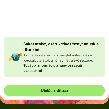
Teljes díj
100 657 HUF
HUF pénznemben megadva
3 962 HUF
volumenkedvezmény
Sokat utalsz, ezért kedvezményt adunk a
díjunkból
Az utalásból származó megtakarítások és a
jogosult utalások a hónap hátralévő részére.
További információ a nagy összegű
utalásokról
Utalás indítása