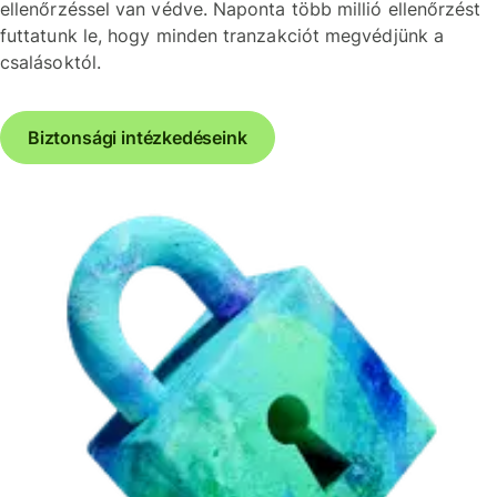
ellenőrzéssel van védve. Naponta több millió ellenőrzést
futtatunk le, hogy minden tranzakciót megvédjünk a
csalásoktól.
Biztonsági intézkedéseink