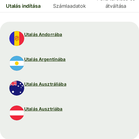
Utalás indítása
Számlaadatok
átváltása
Utalás Andorrába
Utalás Argentínába
Utalás Ausztráliába
Utalás Ausztriába