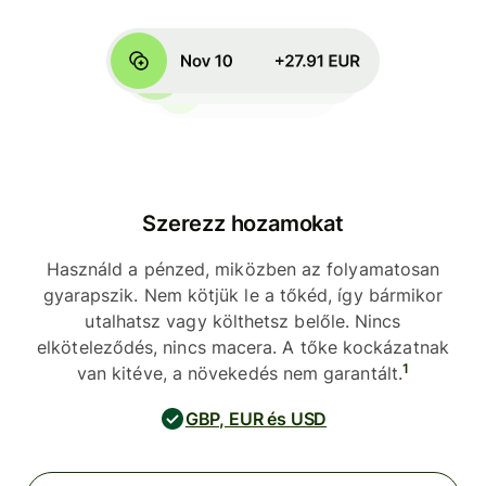
Szerezz hozamokat
Használd a pénzed, miközben az folyamatosan
gyarapszik. Nem kötjük le a tőkéd, így bármikor
utalhatsz vagy költhetsz belőle. Nincs
elköteleződés, nincs macera. A tőke kockázatnak
1
van kitéve, a növekedés nem garantált.
GBP, EUR és USD