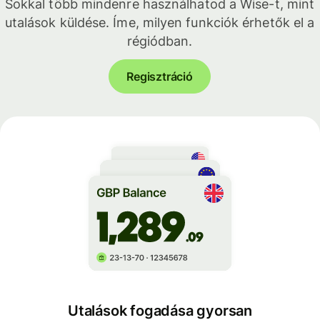
Sokkal több mindenre használhatod a Wise-t, mint
utalások küldése. Íme, milyen funkciók érhetők el a
régiódban.
Regisztráció
Utalások fogadása gyorsan