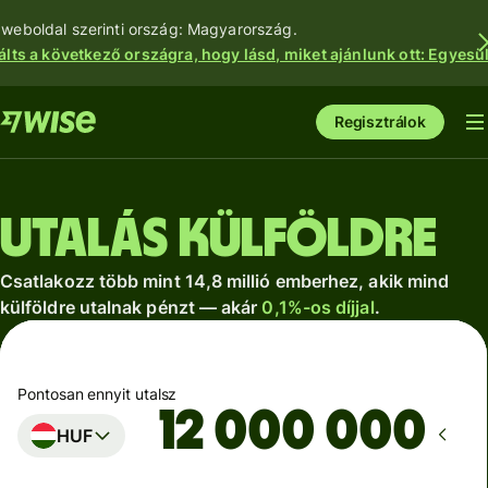
 weboldal szerinti ország: Magyarország.
álts a következő országra, hogy lásd, miket ajánlunk ott: Egyesül
Regisztrálok
Utalás külföldre
Csatlakozz több mint 14,8 millió emberhez, akik mind
külföldre utalnak pénzt — akár
0,1%-os díjjal
.
Pontosan ennyit utalsz
HUF