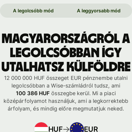
A legolcsóbb mód
A leggyorsabb mód
Magyarországról a
legolcsóbban így
utalhatsz külföldre
12 000 000 HUF összeget EUR pénznembe utalni
legolcsóbban a Wise-számládról tudsz, ami
100 386 HUF
összegbe kerül. Mi a piaci
középárfolyamot használjuk, ami a legkorrektebb
árfolyam, és mindig előre megmutatjuk neked.
HUF
EUR