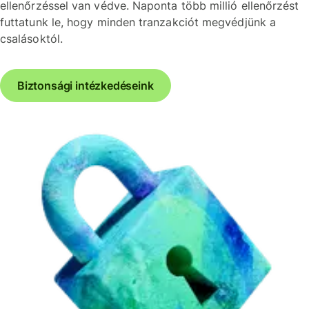
ellenőrzéssel van védve. Naponta több millió ellenőrzést
futtatunk le, hogy minden tranzakciót megvédjünk a
csalásoktól.
Biztonsági intézkedéseink