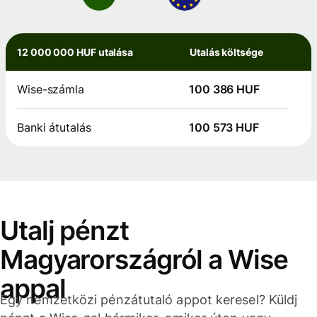
12 000 000 HUF utalása
Utalás költsége
Wise-számla
100 386 HUF
Banki átutalás
100 573 HUF
Utalj pénzt
Magyarországról a Wise
appal
Egy nemzetközi pénzátutaló appot keresel? Küldj