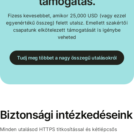
támogatás.
Fizess kevesebbet, amikor 25,000 USD (vagy ezzel
egyenértékű összeg) felett utalsz. Emellett szakértői
csapatunk elkötelezett támogatását is igénybe
veheted
Tudj meg többet a nagy összegű utalásokról
Biztonsági intézkedéseink
Minden utalásod HTTPS titkosítással és kétlépcsős