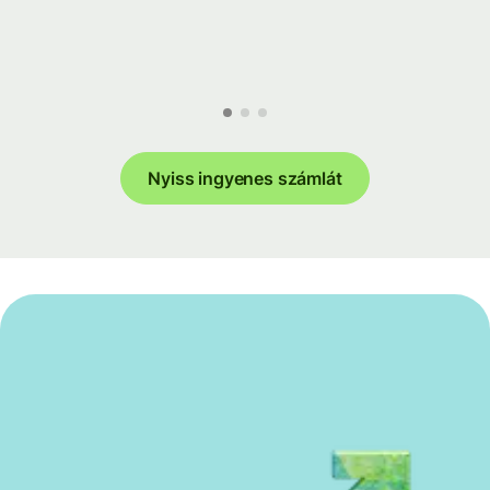
Nyiss ingyenes számlát