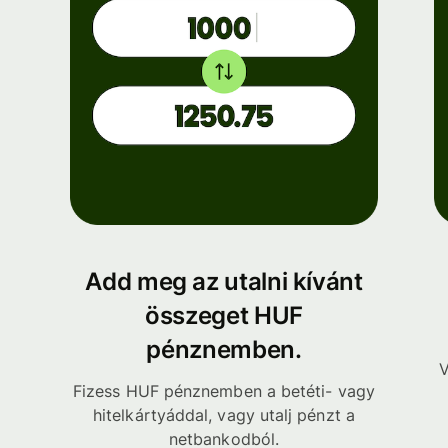
Add meg az utalni kívánt
összeget HUF
pénznemben.
V
Fizess HUF pénznemben a betéti- vagy
hitelkártyáddal, vagy utalj pénzt a
netbankodból.