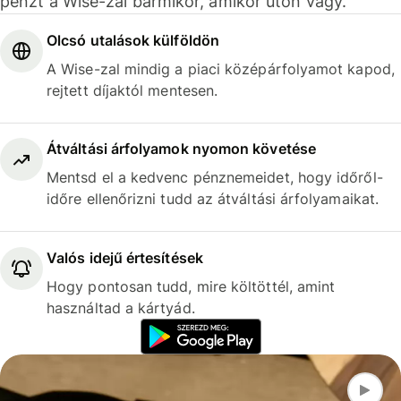
pénzt a Wise-zal bármikor, amikor úton vagy.
Olcsó utalások külföldön
A Wise-zal mindig a piaci középárfolyamot kapod,
rejtett díjaktól mentesen.
Átváltási árfolyamok nyomon követése
Mentsd el a kedvenc pénznemeidet, hogy időről-
időre ellenőrizni tudd az átváltási árfolyamaikat.
Valós idejű értesítések
Hogy pontosan tudd, mire költöttél, amint
használtad a kártyád.