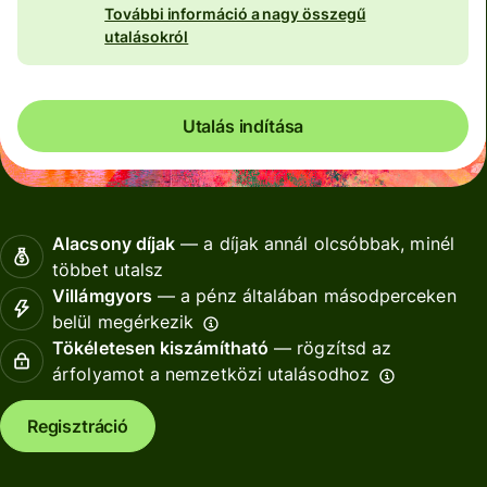
További információ a nagy összegű
utalásokról
Utalás indítása
Alacsony díjak
— a díjak annál olcsóbbak, minél
többet utalsz
Villámgyors
— a pénz általában másodperceken
belül megérkezik
Tökéletesen kiszámítható
— rögzítsd az
árfolyamot a nemzetközi utalásodhoz
Regisztráció