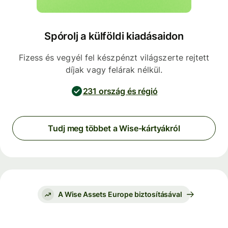
Spórolj a külföldi kiadásaidon
Fizess és vegyél fel készpénzt világszerte rejtett
díjak vagy felárak nélkül.
231 ország és régió
Tudj meg többet a Wise-kártyákról
A Wise Assets Europe biztosításával