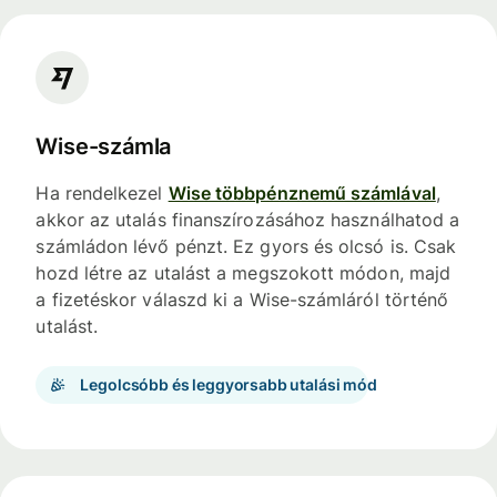
Wise-számla
Ha rendelkezel
Wise többpénznemű számlával
,
akkor az utalás finanszírozásához használhatod a
számládon lévő pénzt. Ez gyors és olcsó is. Csak
hozd létre az utalást a megszokott módon, majd
a fizetéskor válaszd ki a Wise-számláról történő
utalást.
Legolcsóbb és leggyorsabb utalási mód