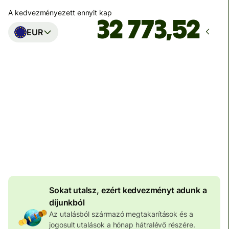
A kedvezményezett ennyit kap
EUR
Ekkor érkezik meg
Ma - másodpercek alatt
Teljes díj
100 573 HUF
HUF pénznemben megadva
4 046 HUF
volumenkedvezmény
Sokat utalsz, ezért kedvezményt adunk a
díjunkból
Az utalásból származó megtakarítások és a
jogosult utalások a hónap hátralévő részére.