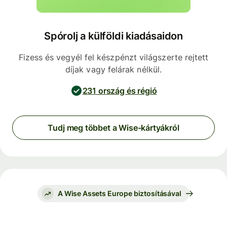
Spórolj a külföldi kiadásaidon
Fizess és vegyél fel készpénzt világszerte rejtett
díjak vagy felárak nélkül.
231 ország és régió
Tudj meg többet a Wise-kártyákról
A Wise Assets Europe biztosításával