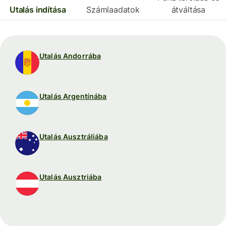
Utalás indítása
Számlaadatok
átváltása
Utalás Andorrába
Utalás Argentínába
Utalás Ausztráliába
Utalás Ausztriába