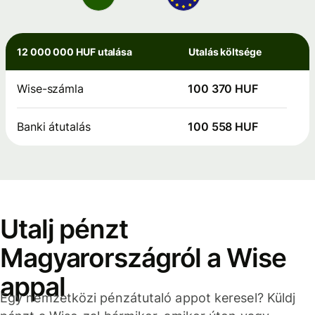
12 000 000 HUF utalása
Utalás költsége
Wise-számla
100 370 HUF
Banki átutalás
100 558 HUF
Utalj pénzt
Magyarországról a Wise
appal
Egy nemzetközi pénzátutaló appot keresel? Küldj