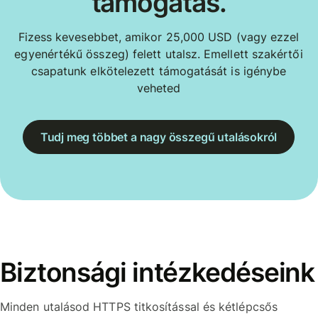
támogatás.
Fizess kevesebbet, amikor 25,000 USD (vagy ezzel
egyenértékű összeg) felett utalsz. Emellett szakértői
csapatunk elkötelezett támogatását is igénybe
veheted
Tudj meg többet a nagy összegű utalásokról
Biztonsági intézkedéseink
Minden utalásod HTTPS titkosítással és kétlépcsős