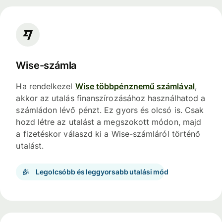
Wise-számla
Ha rendelkezel
Wise többpénznemű számlával
,
akkor az utalás finanszírozásához használhatod a
számládon lévő pénzt. Ez gyors és olcsó is. Csak
hozd létre az utalást a megszokott módon, majd
a fizetéskor válaszd ki a Wise-számláról történő
utalást.
Legolcsóbb és leggyorsabb utalási mód