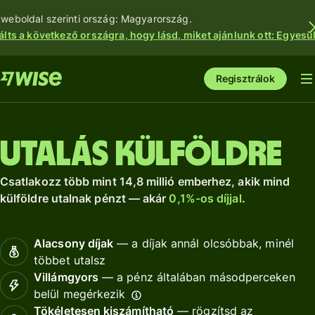
 weboldal szerinti ország: Magyarország.
álts a következő országra, hogy lásd, miket ajánlunk ott: Egyesül
Regisztrálok
Utalás külföldre
Csatlakozz több mint 14,8 millió emberhez, akik mind
külföldre utalnak pénzt — akár
0,1%-os díjjal
.
Alacsony díjak
— a díjak annál olcsóbbak, minél
többet utalsz
Villámgyors
— a pénz általában másodperceken
belül megérkezik
Tökéletesen kiszámítható
— rögzítsd az