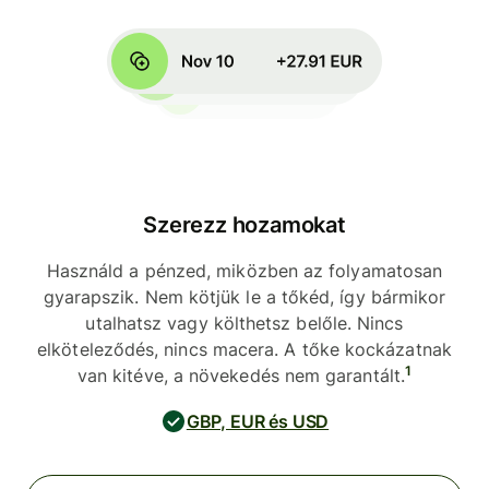
Szerezz hozamokat
Használd a pénzed, miközben az folyamatosan
gyarapszik. Nem kötjük le a tőkéd, így bármikor
utalhatsz vagy költhetsz belőle. Nincs
elköteleződés, nincs macera. A tőke kockázatnak
1
van kitéve, a növekedés nem garantált.
GBP, EUR és USD