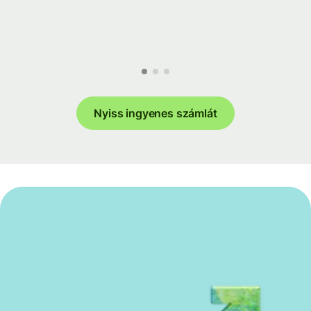
Nyiss ingyenes számlát