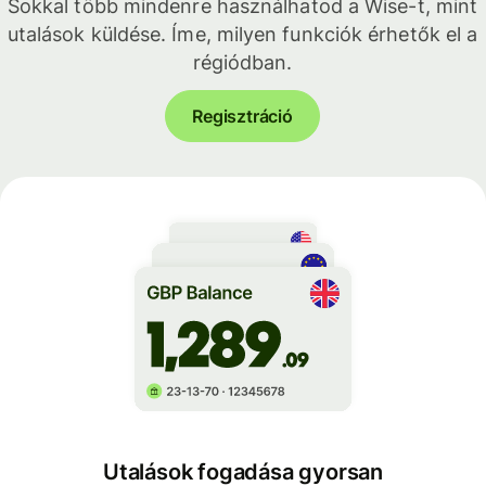
Sokkal több mindenre használhatod a Wise-t, mint
utalások küldése. Íme, milyen funkciók érhetők el a
régiódban.
Regisztráció
Utalások fogadása gyorsan