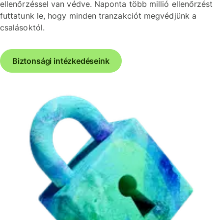
ellenőrzéssel van védve. Naponta több millió ellenőrzést
futtatunk le, hogy minden tranzakciót megvédjünk a
csalásoktól.
Biztonsági intézkedéseink