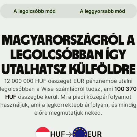
A legolcsóbb mód
A leggyorsabb mód
Magyarországról a
legolcsóbban így
utalhatsz külföldre
12 000 000 HUF összeget EUR pénznembe utalni
legolcsóbban a Wise-számládról tudsz, ami
100 370
HUF
összegbe kerül. Mi a piaci középárfolyamot
használjuk, ami a legkorrektebb árfolyam, és mindig
előre megmutatjuk neked.
HUF
EUR