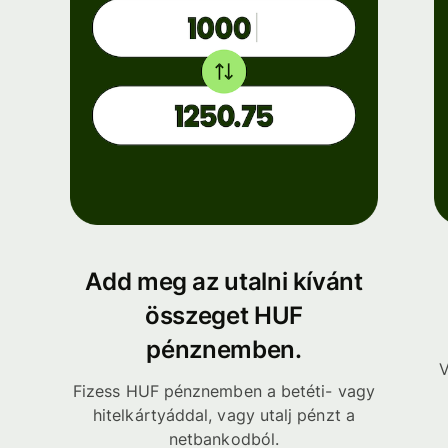
Add meg az utalni kívánt
összeget HUF
pénznemben.
V
Fizess HUF pénznemben a betéti- vagy
hitelkártyáddal, vagy utalj pénzt a
netbankodból.