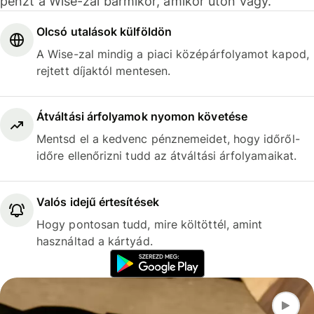
pénzt a Wise-zal bármikor, amikor úton vagy.
Olcsó utalások külföldön
A Wise-zal mindig a piaci középárfolyamot kapod,
rejtett díjaktól mentesen.
Átváltási árfolyamok nyomon követése
Mentsd el a kedvenc pénznemeidet, hogy időről-
időre ellenőrizni tudd az átváltási árfolyamaikat.
Valós idejű értesítések
Hogy pontosan tudd, mire költöttél, amint
használtad a kártyád.