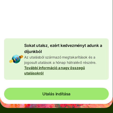
Teljes díj
100 558 HUF
HUF pénznemben megadva
4 061 HUF
volumenkedvezmény
Sokat utalsz, ezért kedvezményt adunk a
díjunkból
Az utalásból származó megtakarítások és a
jogosult utalások a hónap hátralévő részére.
További információ a nagy összegű
utalásokról
Utalás indítása