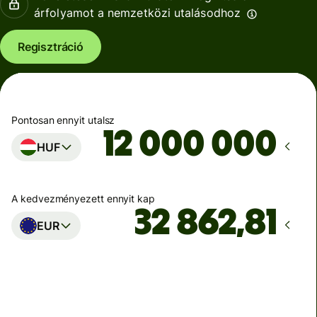
árfolyamot a nemzetközi utalásodhoz
Regisztráció
Pontosan ennyit utalsz
HUF
A kedvezményezett ennyit kap
EUR
Ekkor érkezik meg
Ma - másodpercek alatt