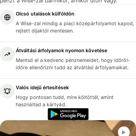
pénzt a Wise-zal bármikor, amikor úton vagy.
Olcsó utalások külföldön
A Wise-zal mindig a piaci középárfolyamot kapod,
rejtett díjaktól mentesen.
Átváltási árfolyamok nyomon követése
Mentsd el a kedvenc pénznemeidet, hogy időről-
időre ellenőrizni tudd az átváltási árfolyamaikat.
Valós idejű értesítések
Hogy pontosan tudd, mire költöttél, amint
használtad a kártyád.