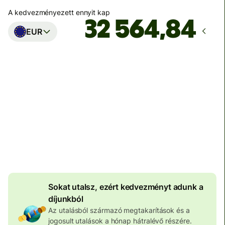
A kedvezményezett ennyit kap
EUR
Ekkor érkezik meg
Ma - másodpercek alatt
Teljes díj
100 647 HUF
HUF pénznemben megadva
3 972 HUF
volumenkedvezmény
Sokat utalsz, ezért kedvezményt adunk a
díjunkból
Az utalásból származó megtakarítások és a
jogosult utalások a hónap hátralévő részére.