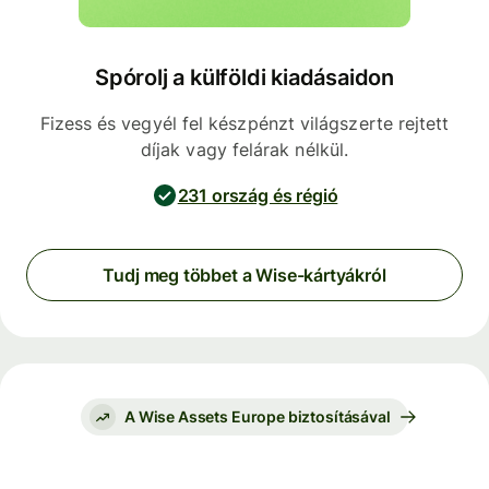
Spórolj a külföldi kiadásaidon
Fizess és vegyél fel készpénzt világszerte rejtett
díjak vagy felárak nélkül.
231 ország és régió
Tudj meg többet a Wise-kártyákról
A Wise Assets Europe biztosításával