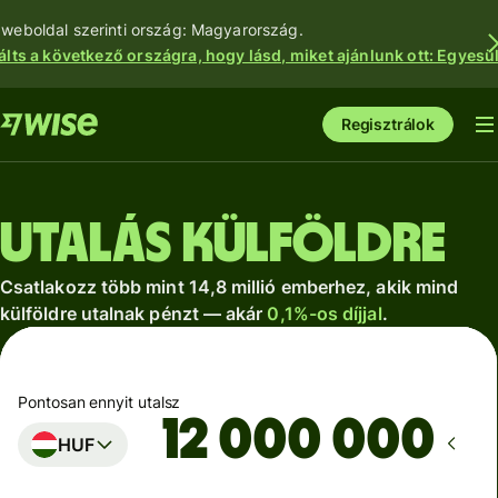
 weboldal szerinti ország: Magyarország.
álts a következő országra, hogy lásd, miket ajánlunk ott: Egyesül
Regisztrálok
Utalás külföldre
Csatlakozz több mint 14,8 millió emberhez, akik mind
külföldre utalnak pénzt — akár
0,1%-os díjjal
.
Pontosan ennyit utalsz
HUF