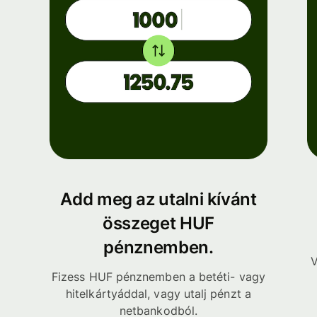
Add meg az utalni kívánt
összeget HUF
pénznemben.
V
Fizess HUF pénznemben a betéti- vagy
hitelkártyáddal, vagy utalj pénzt a
netbankodból.