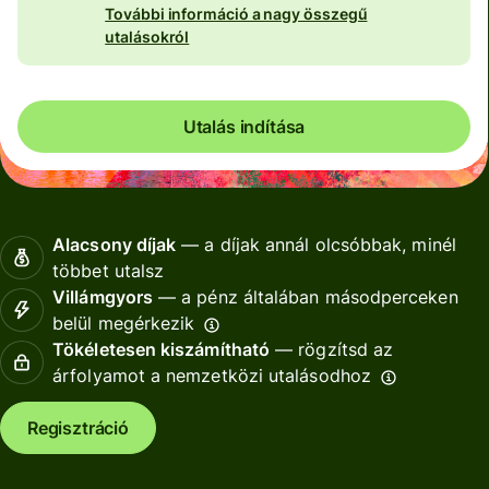
További információ a nagy összegű
utalásokról
Utalás indítása
Alacsony díjak
— a díjak annál olcsóbbak, minél
többet utalsz
Villámgyors
— a pénz általában másodperceken
belül megérkezik
Tökéletesen kiszámítható
— rögzítsd az
árfolyamot a nemzetközi utalásodhoz
Regisztráció