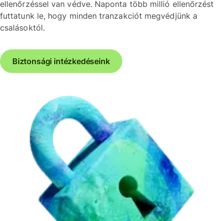
ellenőrzéssel van védve. Naponta több millió ellenőrzést
futtatunk le, hogy minden tranzakciót megvédjünk a
csalásoktól.
Biztonsági intézkedéseink