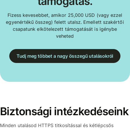
támogatás.
Fizess kevesebbet, amikor 25,000 USD (vagy ezzel
egyenértékű összeg) felett utalsz. Emellett szakértői
csapatunk elkötelezett támogatását is igénybe
veheted
Tudj meg többet a nagy összegű utalásokról
Biztonsági intézkedéseink
Minden utalásod HTTPS titkosítással és kétlépcsős