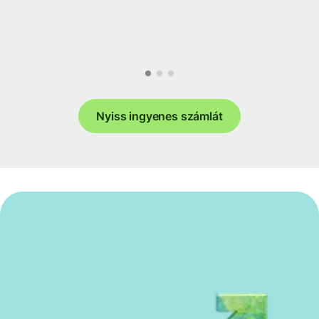
Nyiss ingyenes számlát