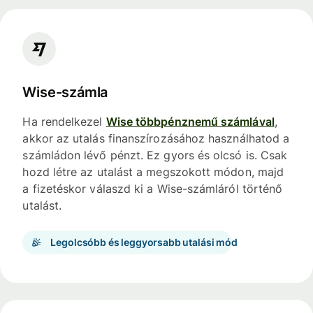
Wise-számla
Ha rendelkezel
Wise többpénznemű számlával
,
akkor az utalás finanszírozásához használhatod a
számládon lévő pénzt. Ez gyors és olcsó is. Csak
hozd létre az utalást a megszokott módon, majd
a fizetéskor válaszd ki a Wise-számláról történő
utalást.
Legolcsóbb és leggyorsabb utalási mód