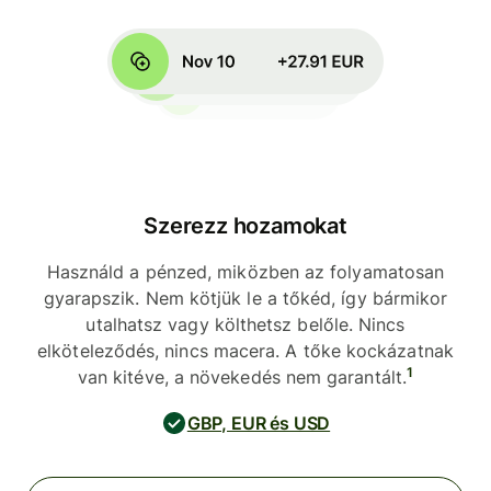
Szerezz hozamokat
Használd a pénzed, miközben az folyamatosan
gyarapszik. Nem kötjük le a tőkéd, így bármikor
utalhatsz vagy költhetsz belőle. Nincs
elköteleződés, nincs macera. A tőke kockázatnak
1
van kitéve, a növekedés nem garantált.
GBP, EUR és USD