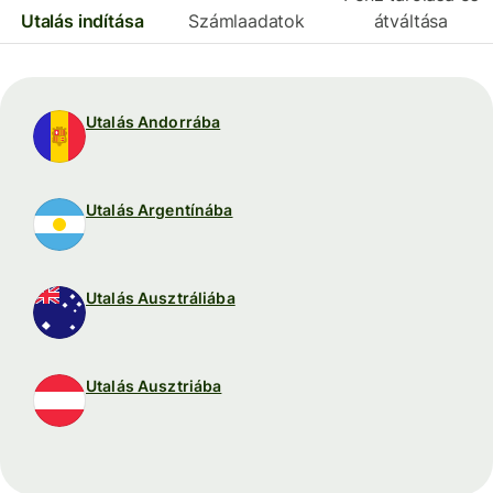
Utalás indítása
Számlaadatok
átváltása
Utalás Andorrába
Utalás Argentínába
Utalás Ausztráliába
Utalás Ausztriába