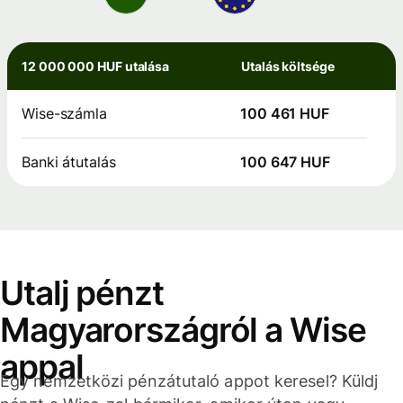
12 000 000 HUF utalása
Utalás költsége
Wise-számla
100 461 HUF
Banki átutalás
100 647 HUF
Utalj pénzt
Magyarországról a Wise
appal
Egy nemzetközi pénzátutaló appot keresel? Küldj